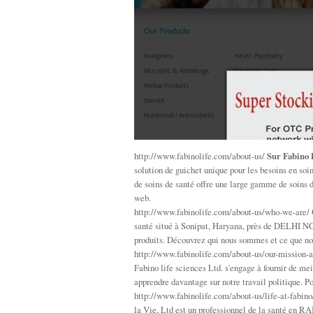
http://www.fabinolife.com/about-us/
Sur Fabino 
solution de guichet unique pour les besoins en so
de soins de santé offre une large gamme de soins de
web.
http://www.fabinolife.com/about-us/who-we-are/
santé situé à Sonipat, Haryana, près de DELHI NC
produits. Découvrez qui nous sommes et ce que nous
http://www.fabinolife.com/about-us/our-mission-
Fabino life sciences Ltd. s'engage à fournir de meil
apprendre davantage sur notre travail politique. Po
http://www.fabinolife.com/about-us/life-at-fabin
la Vie, Ltd est un professionnel de la santé en RA