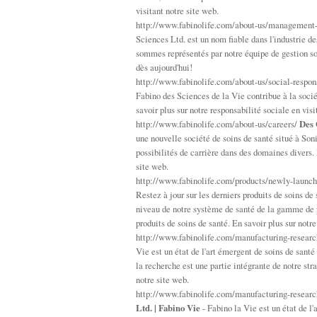
visitant notre site web.
http://www.fabinolife.com/about-us/management
Sciences Ltd. est un nom fiable dans l'industrie d
sommes représentés par notre équipe de gestion sol
dès aujourd'hui!
http://www.fabinolife.com/about-us/social-respon
Fabino des Sciences de la Vie contribue à la socié
savoir plus sur notre responsabilité sociale en visi
http://www.fabinolife.com/about-us/careers/
Des 
une nouvelle société de soins de santé situé à So
possibilités de carrière dans des domaines divers. 
site web.
http://www.fabinolife.com/products/newly-launc
Restez à jour sur les derniers produits de soins d
niveau de notre système de santé de la gamme de p
produits de soins de santé. En savoir plus sur notr
http://www.fabinolife.com/manufacturing-resear
Vie est un état de l'art émergent de soins de sant
la recherche est une partie intégrante de notre stra
notre site web.
http://www.fabinolife.com/manufacturing-researc
Ltd. | Fabino Vie
- Fabino la Vie est un état de l'