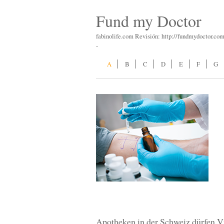
Fund my Doctor
fabinolife.com Revisión: http://fundmydoctor.com
-
A
B
C
D
E
F
G
Apotheken in der Schweiz dürfen V