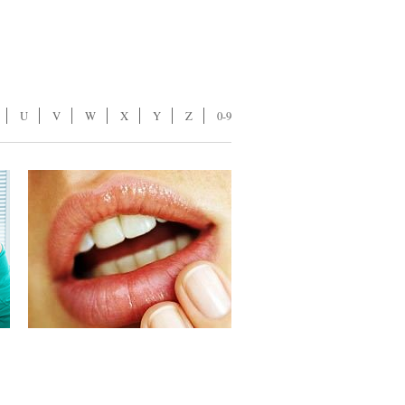
U
V
W
X
Y
Z
0-9