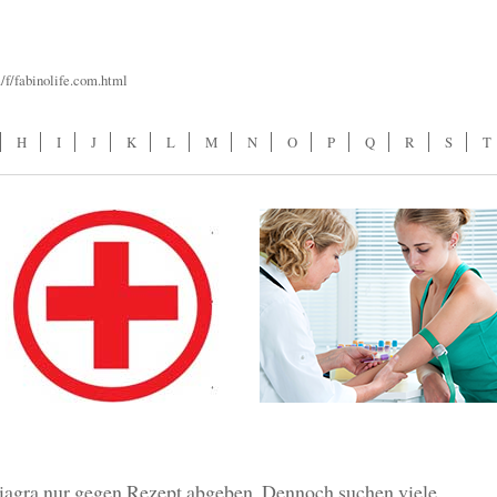
/f/fabinolife.com.html
H
I
J
K
L
M
N
O
P
Q
R
S
T
iagra nur gegen Rezept abgeben. Dennoch suchen viele