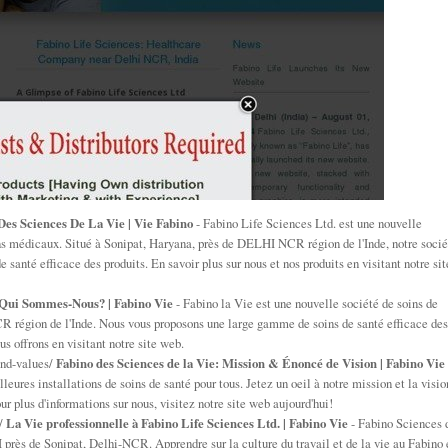
Des Sciences De La Vie | Vie Fabino
- Fabino Life Sciences Ltd. est une nouvelle
ins médicaux. Situé à Sonipat, Haryana, près de DELHI NCR région de l'Inde, notre socié
 santé efficace des produits. En savoir plus sur nous et nos produits en visitant notre sit
Qui Sommes-Nous? | Fabino Vie
- Fabino la Vie est une nouvelle société de soins de
R région de l'Inde. Nous vous proposons une large gamme de soins de santé efficace des
 offrons en visitant notre site web.
and-values/
Fabino des Sciences de la Vie: Mission & Énoncé de Vision | Fabino Vie
leures installations de soins de santé pour tous. Jetez un oeil à notre mission et la visio
ur plus d'informations sur nous, visitez notre site web aujourd'hui!
o/
La Vie professionnelle à Fabino Life Sciences Ltd. | Fabino Vie
- Fabino Sciences 
I près de Sonipat, Delhi-NCR. Apprendre sur la culture du travail et de la vie au Fabino 