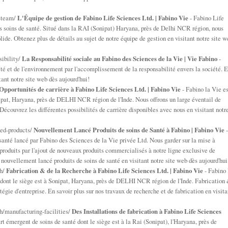
-team/
L'Équipe de gestion de Fabino Life Sciences Ltd. | Fabino Vie
- Fabino Life
es soins de santé. Situé dans la RAI (Sonipat) Haryana, près de Delhi NCR région, nous
ide. Obtenez plus de détails au sujet de notre équipe de gestion en visitant notre site w
sibility/
La Responsabilité sociale au Fabino des Sciences de la Vie | Vie Fabino
-
té et de l'environnement par l'accomplissement de la responsabilité envers la société. 
tant notre site web dès aujourd'hui!
Opportunités de carrière à Fabino Life Sciences Ltd. | Fabino Vie
- Fabino la Vie es
nipat, Haryana, près de DELHI NCR région de l'Inde. Nous offrons un large éventail de
Découvrez les différentes possibilités de carrière disponibles avec nous en visitant notr
hed-products/
Nouvellement Lancé Produits de soins de Santé à Fabino | Fabino Vie
-
e santé lancé par Fabino des Sciences de la Vie privée Ltd. Nous garder sur la mise à
roduits par l'ajout de nouveaux produits commercialisés à notre ligne exclusive de
e nouvellement lancé produits de soins de santé en visitant notre site web dès aujourd'hui
ch/
Fabrication & de la Recherche à Fabino Life Sciences Ltd. | Fabino Vie
- Fabino 
é dont le siège est à Sonipat, Haryana, près de DELHI NCR région de l'Inde. Fabrication
tégie d'entreprise. En savoir plus sur nos travaux de recherche et de fabrication en visita
h/manufacturing-facilities/
Des Installations de fabrication à Fabino Life Sciences
art émergent de soins de santé dont le siège est à la Rai (Sonipat), l'Haryana, près de