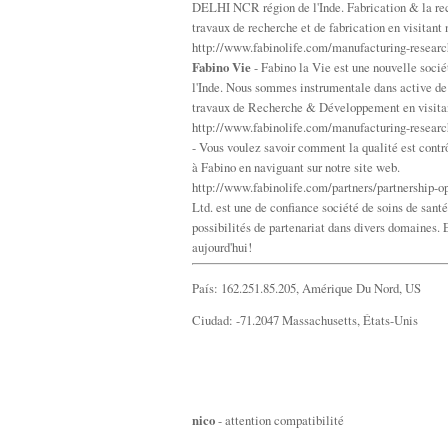
DELHI NCR région de l'Inde. Fabrication & la reche
travaux de recherche et de fabrication en visitant 
http://www.fabinolife.com/manufacturing-resear
Fabino Vie
- Fabino la Vie est une nouvelle socié
l'Inde. Nous sommes instrumentale dans active de 
travaux de Recherche & Développement en visitan
http://www.fabinolife.com/manufacturing-resear
- Vous voulez savoir comment la qualité est contrô
à Fabino en naviguant sur notre site web.
http://www.fabinolife.com/partners/partnership-o
Ltd. est une de confiance société de soins de santé 
possibilités de partenariat dans divers domaines. E
aujourd'hui!
País: 162.251.85.205, Amérique Du Nord, US
Ciudad: -71.2047 Massachusetts, États-Unis
nico
- attention compatibilité