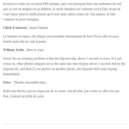
Je retrouve enfin un excellent FPS tactique, qui vous plongent dans une ambiance de ouf
que ce soit en attaque ou en défense, le mode situation est vraiment cool à faire avant de
vous lancer dans le multi-joueur qui à tout autre allure contre de vrai gamers, la faut
vraiment la jouer teamplay,
Client d'Amazon
- Super batterie
La batterie est super, elle charge mon portable énormément de fois (5fois) elle est assez
lourde mais elle en vaut la peine.
William Tobin
- Slow to react
Good, but an irritating problem is that the Gigasets take about 2 seconds to react. If a call
comes in, other phones plugged in on the same line start ringing about 2 seconds before the
Gigasets do, and then if you answer on another phone, the Gigasets don't stop ringing
immediately.
Nrico
- Thermo incassable mais...
Enfin une thermo qui ne risque pas de se casser, joli produit, par contre le café n'est pas
bon, il prend un drôle de goût.