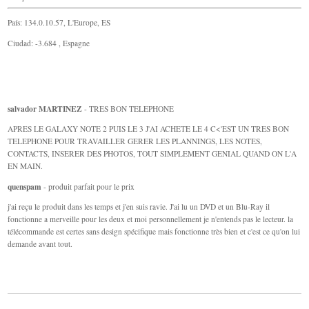
País: 134.0.10.57, L'Europe, ES
Ciudad: -3.684 , Espagne
salvador MARTINEZ
- TRES BON TELEPHONE
APRES LE GALAXY NOTE 2 PUIS LE 3 J'AI ACHETE LE 4 C<'EST UN TRES BON
TELEPHONE POUR TRAVAILLER GERER LES PLANNINGS, LES NOTES,
CONTACTS, INSERER DES PHOTOS, TOUT SIMPLEMENT GENIAL QUAND ON L'A
EN MAIN.
quenspam
- produit parfait pour le prix
j'ai reçu le produit dans les temps et j'en suis ravie. J'ai lu un DVD et un Blu-Ray il
fonctionne a merveille pour les deux et moi personnellement je n'entends pas le lecteur. la
télécommande est certes sans design spécifique mais fonctionne très bien et c'est ce qu'on lui
demande avant tout.