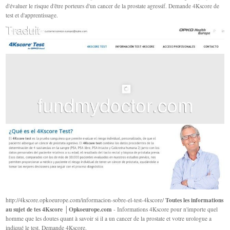
d'évaluer le risque d'être porteurs d'un cancer de la prostate agressif. Demande 4Kscore de
test et d'apprentissage.
Toutes les informations
http://4kscore.opkoeurope.com/informacion-sobre-el-test-4kscore/
au sujet de tes 4Kscore │Opkoeurope.com
- Informations 4Kscore pour n'importe quel
homme que les doutes quant à savoir si il a un cancer de la prostate et votre urologue a
indiqué le test. Demande 4Kscore.