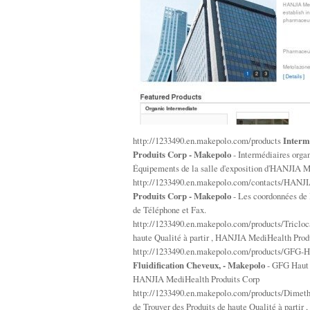
http://1233490.en.makepolo.com/products
Interm
Produits Corp - Makepolo
- Intermédiaires orga
Équipements de la salle d'exposition d'HANJIA M
http://1233490.en.makepolo.com/contacts/HANJ
Produits Corp - Makepolo
- Les coordonnées de
de Téléphone et Fax.
http://1233490.en.makepolo.com/products/Triclo
haute Qualité à partir , HANJIA MediHealth Prod
http://1233490.en.makepolo.com/products/GFG-H
Fluidification Cheveux, - Makepolo
- GFG Haut E
HANJIA MediHealth Produits Corp
http://1233490.en.makepolo.com/products/Dimet
de Trouver des Produits de haute Qualité à parti