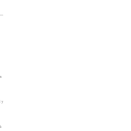
n
l y
 à