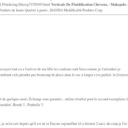
l-Fluidizing-Drier-p71550393.html
Verticale De Fluidification Cheveux, - Makepolo
-
 Produits de haute Qualité à partir , HANJIA MediHealth Produits Corp
d'essayer tout ca a l'arriver de ma fille les couleurs sont bien comme je l'attendais je
brant cela prendra pas beaucoup de place dans le sac a langer c'est parfait. la livraiso
t de quelques mois. Échange sous garantie... même résultat pour le second exemplaire i
 modéré. Beurk !!.. Poubelle !!
je m'en sert depuis qu'il est né et Encore aujourd'hui (il a bientot 2 ans)- du coup je l'ai