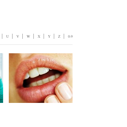
U
V
W
X
Y
Z
0-9