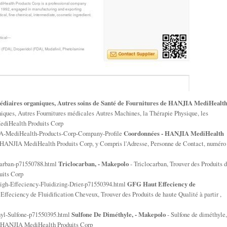
édiaires organiques, Autres soins de Santé de Fournitures de HANJIA MediHealt
niques, Autres Fournitures médicales Autres Machines, la Thérapie Physique, les
ediHealth Produits Corp
IA-MediHealth-Products-Corp-Company-Profile
Coordonnées - HANJIA MediHealth
 HANJIA MediHealth Produits Corp, y Compris l'Adresse, Personne de Contact, numéro
carban-p71550788.html
Triclocarban, - Makepolo
- Triclocarban, Trouver des Produits 
uits Corp
igh-Effeciency-Fluidizing-Drier-p71550394.html
GFG Haut Effeciency de
ffeciency de Fluidification Cheveux, Trouver des Produits de haute Qualité à partir ,
hyl-Sulfone-p71550395.html
Sulfone De Diméthyle, - Makepolo
- Sulfone de diméthyle,
r , HANJIA MediHealth Produits Corp