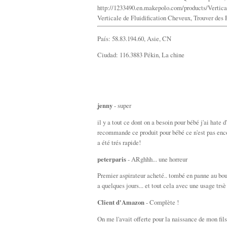
http://1233490.en.makepolo.com/products/Vertica
Verticale de Fluidification Cheveux, Trouver des
País: 58.83.194.60, Asie, CN
Ciudad: 116.3883 Pékin, La chine
jenny
- super
il y a tout ce dont on a besoin pour bébé j'ai hate 
recommande ce produit pour bébé ce n'est pas encom
a été trés rapide!
peterparis
- ARghhh... une horreur
Premier aspirateur acheté.. tombé en panne au bou
a quelques jours... et tout cela avec une usage trsè
Client d'Amazon
- Complète !
On me l'avait offerte pour la naissance de mon fils, 