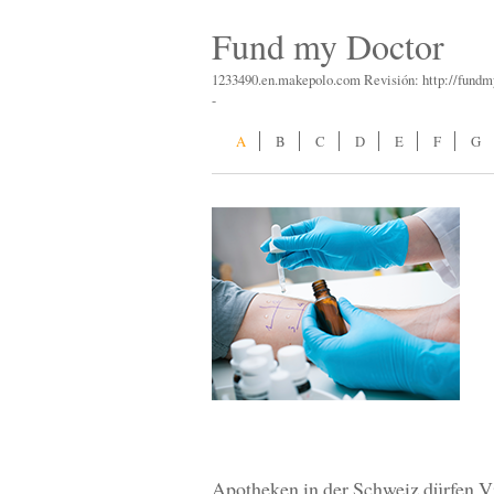
Fund my Doctor
1233490.en.makepolo.com Revisión: http://fund
-
A
B
C
D
E
F
G
Apotheken in der Schweiz dürfen V