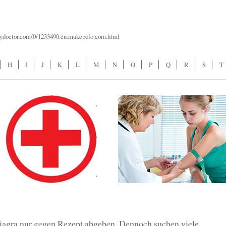
mydoctor.com/0/1233490.en.makepolo.com.html
H
I
J
K
L
M
N
O
P
Q
R
S
T
iagra nur gegen Rezept abgeben. Dennoch suchen viele