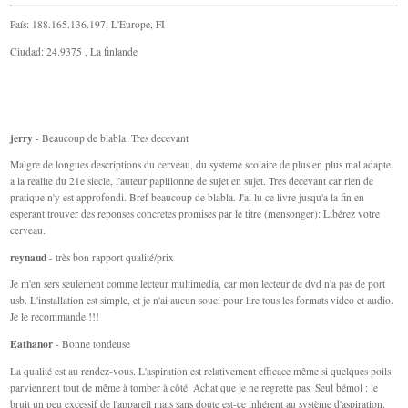
País: 188.165.136.197, L'Europe, FI
Ciudad: 24.9375 , La finlande
jerry
- Beaucoup de blabla. Tres decevant
Malgre de longues descriptions du cerveau, du systeme scolaire de plus en plus mal adapte
a la realite du 21e siecle, l'auteur papillonne de sujet en sujet. Tres decevant car rien de
pratique n'y est approfondi. Bref beaucoup de blabla. J'ai lu ce livre jusqu'a la fin en
esperant trouver des reponses concretes promises par le titre (mensonger): Libérez votre
cerveau.
reynaud
- très bon rapport qualité/prix
Je m'en sers seulement comme lecteur multimedia, car mon lecteur de dvd n'a pas de port
usb. L'installation est simple, et je n'ai aucun souci pour lire tous les formats video et audio.
Je le recommande !!!
Eathanor
- Bonne tondeuse
La qualité est au rendez-vous. L'aspiration est relativement efficace même si quelques poils
parviennent tout de même à tomber à côté. Achat que je ne regrette pas. Seul bémol : le
bruit un peu excessif de l'appareil mais sans doute est-ce inhérent au système d'aspiration.