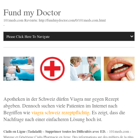
Fund my Doctor
101meds.com Revisión: http://fundmydoctor.com/0/101meds.com.html
-
Apotheken in der Schweiz dürfen Viagra nur gegen Rezept
abgeben. Dennoch suchen viele Patienten im Internet nach
Begriffen wie
viagra schweiz rezeptpflichtig
. Es zeigt, dass die
Nachfrage nach einer einfacheren Lösung hoch ist.
Cialis en Ligne (Tadalafil) - Supprimer toutes les Difficultés avec ED.
- 101meds.com -
Marque et Générique Cialis Pharmacie en ligne. Des informations sur des milliers de la plus