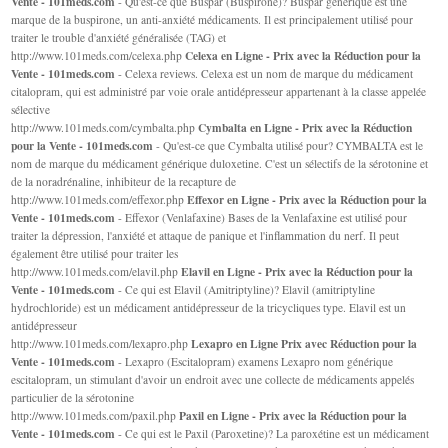
Vente - 101meds.com
- Qu'est-ce que Buspar (Buspirone)? Buspar générique est une
marque de la buspirone, un anti-anxiété médicaments. Il est principalement utilisé pour
traiter le trouble d'anxiété généralisée (TAG) et
Celexa en Ligne - Prix avec la Réduction pour la
http://www.101meds.com/celexa.php
Vente - 101meds.com
- Celexa reviews. Celexa est un nom de marque du médicament
citalopram, qui est administré par voie orale antidépresseur appartenant à la classe appelée
sélective
Cymbalta en Ligne - Prix avec la Réduction
http://www.101meds.com/cymbalta.php
pour la Vente - 101meds.com
- Qu'est-ce que Cymbalta utilisé pour? CYMBALTA est le
nom de marque du médicament générique duloxetine. C'est un sélectifs de la sérotonine et
de la noradrénaline, inhibiteur de la recapture de
Effexor en Ligne - Prix avec la Réduction pour la
http://www.101meds.com/effexor.php
Vente - 101meds.com
- Effexor (Venlafaxine) Bases de la Venlafaxine est utilisé pour
traiter la dépression, l'anxiété et attaque de panique et l'inflammation du nerf. Il peut
également être utilisé pour traiter les
Elavil en Ligne - Prix avec la Réduction pour la
http://www.101meds.com/elavil.php
Vente - 101meds.com
- Ce qui est Elavil (Amitriptyline)? Elavil (amitriptyline
hydrochloride) est un médicament antidépresseur de la tricycliques type. Elavil est un
antidépresseur
Lexapro en Ligne Prix avec Réduction pour la
http://www.101meds.com/lexapro.php
Vente - 101meds.com
- Lexapro (Escitalopram) examens Lexapro nom générique
escitalopram, un stimulant d'avoir un endroit avec une collecte de médicaments appelés
particulier de la sérotonine
Paxil en Ligne - Prix avec la Réduction pour la
http://www.101meds.com/paxil.php
Vente - 101meds.com
- Ce qui est le Paxil (Paroxetine)? La paroxétine est un médicament