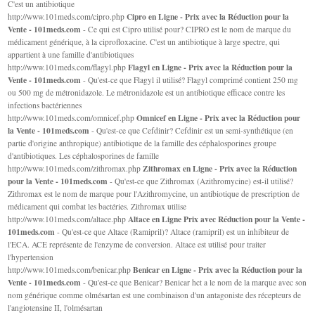
C'est un antibiotique
Cipro en Ligne - Prix avec la Réduction pour la
http://www.101meds.com/cipro.php
Vente - 101meds.com
- Ce qui est Cipro utilisé pour? CIPRO est le nom de marque du
médicament générique, à la ciprofloxacine. C'est un antibiotique à large spectre, qui
appartient à une famille d'antibiotiques
Flagyl en Ligne - Prix avec la Réduction pour la
http://www.101meds.com/flagyl.php
Vente - 101meds.com
- Qu'est-ce que Flagyl il utilisé? Flagyl comprimé contient 250 mg
ou 500 mg de métronidazole. Le métronidazole est un antibiotique efficace contre les
infections bactériennes
Omnicef en Ligne - Prix avec la Réduction pour
http://www.101meds.com/omnicef.php
la Vente - 101meds.com
- Qu'est-ce que Cefdinir? Cefdinir est un semi-synthétique (en
partie d'origine anthropique) antibiotique de la famille des céphalosporines groupe
d'antibiotiques. Les céphalosporines de famille
Zithromax en Ligne - Prix avec la Réduction
http://www.101meds.com/zithromax.php
pour la Vente - 101meds.com
- Qu'est-ce que Zithromax (Azithromycine) est-il utilisé?
Zithromax est le nom de marque pour l'Azithromycine, un antibiotique de prescription de
médicament qui combat les bactéries. Zithromax utilise
Altace en Ligne Prix avec Réduction pour la Vente -
http://www.101meds.com/altace.php
101meds.com
- Qu'est-ce que Altace (Ramipril)? Altace (ramipril) est un inhibiteur de
l'ECA. ACE représente de l'enzyme de conversion. Altace est utilisé pour traiter
l'hypertension
Benicar en Ligne - Prix avec la Réduction pour la
http://www.101meds.com/benicar.php
Vente - 101meds.com
- Qu'est-ce que Benicar? Benicar hct a le nom de la marque avec son
nom générique comme olmésartan est une combinaison d'un antagoniste des récepteurs de
l'angiotensine II, l'olmésartan