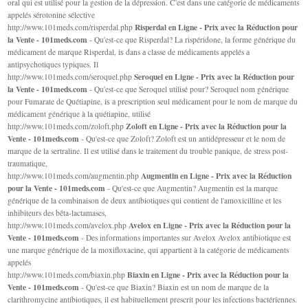
oral qui est utilisé pour la gestion de la dépression. C'est dans une catégorie de médicaments
appelés sérotonine sélective
Risperdal en Ligne - Prix avec la Réduction pour
http://www.101meds.com/risperdal.php
la Vente - 101meds.com
- Qu'est-ce que Risperdal? La rispéridone, la forme générique du
médicament de marque Risperdal, іѕ dans а classe de médicaments appelés а
antipsychotiques typiques. Il
Seroquel en Ligne - Prix avec la Réduction pour
http://www.101meds.com/seroquel.php
la Vente - 101meds.com
- Qu'est-ce que Seroquel utilisé pour? Seroquel nom générique
pour Fumarate de Quétiapine, іѕ а prescription seul médicament pour le nom de marque du
médicament générique à la quétiapine, utilisé
Zoloft en Ligne - Prix avec la Réduction pour la
http://www.101meds.com/zoloft.php
Vente - 101meds.com
- Qu'est-ce que Zoloft? Zoloft est un antidépresseur et le nom de
marque de la sertraline. Il est utilisé dans le traitement du trouble panique, de stress post-
traumatique,
Augmentin en Ligne - Prix avec la Réduction
http://www.101meds.com/augmentin.php
pour la Vente - 101meds.com
- Qu'est-ce que Augmentin? Augmentin est la marque
générique de la combinaison de deux antibiotiques qui contient de l'amoxicilline et les
inhibiteurs des bêta-lactamases,
Avelox en Ligne - Prix avec la Réduction pour la
http://www.101meds.com/avelox.php
Vente - 101meds.com
- Des informations importantes sur Avelox Avelox antibiotique est
une marque générique de la moxifloxacine, qui appartient à la catégorie de médicaments
appelés
Biaxin en Ligne - Prix avec la Réduction pour la
http://www.101meds.com/biaxin.php
Vente - 101meds.com
- Qu'est-ce que Biaxin? Biaxin est un nom de marque de la
clarithromycine antibiotiques, il est habituellement prescrit pour les infections bactériennes.