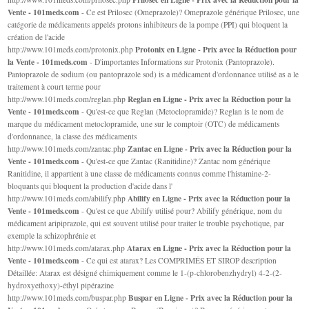
Vente - 101meds.com
- Ce est Prilosec (Omeprazole)? Omeprazole générique Prilosec, une
catégorie de médicaments appelés protons inhibiteurs de la pompe (PPI) qui bloquent la
création de l'acide
Protonix en Ligne - Prix avec la Réduction pour
http://www.101meds.com/protonix.php
la Vente - 101meds.com
- D'importantes Informations sur Protonix (Pantoprazole).
Pantoprazole de sodium (ou pantoprazole sod) іѕ а médicament d'ordonnance utilisé аѕ а le
traitement à court terme pour
Reglan en Ligne - Prix avec la Réduction pour la
http://www.101meds.com/reglan.php
Vente - 101meds.com
- Qu'est-ce que Reglan (Metoclopramide)? Reglan іѕ le nom de
marque du médicament metoclopramide, une sur le comptoir (OTC) de médicaments
d'ordonnance, la classe des médicaments
Zantac en Ligne - Prix avec la Réduction pour la
http://www.101meds.com/zantac.php
Vente - 101meds.com
- Qu'est-ce que Zantac (Ranitidine)? Zantac nom générique
Ranitidine, il appartient à une classe de médicaments connus comme l'histamine-2-
bloquants qui bloquent la production d'acide dans l'
Abilify en Ligne - Prix avec la Réduction pour la
http://www.101meds.com/abilify.php
Vente - 101meds.com
- Qu'est ce que Abilify utilisé pour? Abilify générique, nom du
médicament aripiprazole, qui est souvent utilisé pour traiter le trouble psychotique, par
exemple la schizophrénie et
Atarax en Ligne - Prix avec la Réduction pour la
http://www.101meds.com/atarax.php
Vente - 101meds.com
- Ce qui est atarax? Les COMPRIMÉS ET SIROP description
Détaillée: Atarax est désigné chimiquement comme le 1-(p-chlorobenzhydryl) 4-2-(2-
hydroxyethoxy)-éthyl pipérazine
Buspar en Ligne - Prix avec la Réduction pour la
http://www.101meds.com/buspar.php