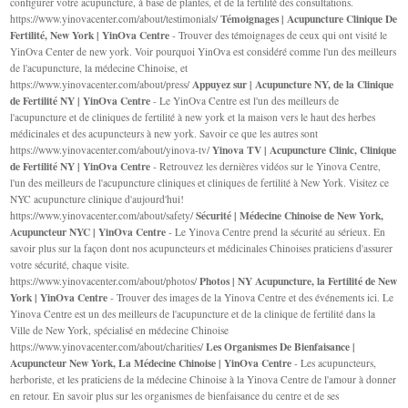
configurer votre acupuncture, à base de plantes, et de la fertilité des consultations.
Témoignages | Acupuncture Clinique De
https://www.yinovacenter.com/about/testimonials/
Fertilité, New York | YinOva Centre
- Trouver des témoignages de ceux qui ont visité le
YinOva Center de new york. Voir pourquoi YinOva est considéré comme l'un des meilleurs
de l'acupuncture, la médecine Chinoise, et
Appuyez sur | Acupuncture NY, de la Clinique
https://www.yinovacenter.com/about/press/
de Fertilité NY | YinOva Centre
- Le YinOva Centre est l'un des meilleurs de
l'acupuncture et de cliniques de fertilité à new york et la maison vers le haut des herbes
médicinales et des acupuncteurs à new york. Savoir ce que les autres sont
Yinova TV | Acupuncture Clinic, Clinique
https://www.yinovacenter.com/about/yinova-tv/
de Fertilité NY | YinOva Centre
- Retrouvez les dernières vidéos sur le Yinova Centre,
l'un des meilleurs de l'acupuncture cliniques et cliniques de fertilité à New York. Visitez ce
NYC acupuncture clinique d'aujourd'hui!
Sécurité | Médecine Chinoise de New York,
https://www.yinovacenter.com/about/safety/
Acupuncteur NYC | YinOva Centre
- Le Yinova Centre prend la sécurité au sérieux. En
savoir plus sur la façon dont nos acupuncteurs et médicinales Chinoises praticiens d'assurer
votre sécurité, chaque visite.
Photos | NY Acupuncture, la Fertilité de New
https://www.yinovacenter.com/about/photos/
York | YinOva Centre
- Trouver des images de la Yinova Centre et des événements ici. Le
Yinova Centre est un des meilleurs de l'acupuncture et de la clinique de fertilité dans la
Ville de New York, spécialisé en médecine Chinoise
Les Organismes De Bienfaisance |
https://www.yinovacenter.com/about/charities/
Acupuncteur New York, La Médecine Chinoise | YinOva Centre
- Les acupuncteurs,
herboriste, et les praticiens de la médecine Chinoise à la Yinova Centre de l'amour à donner
en retour. En savoir plus sur les organismes de bienfaisance du centre et de ses