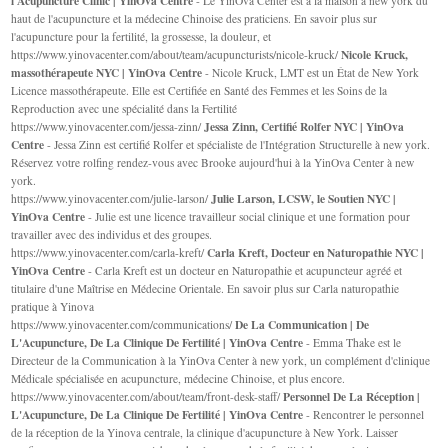
l'Acupuncture Clinic | YinOva Centre
- Le YinOva Center est à la maison à new york du
haut de l'acupuncture et la médecine Chinoise des praticiens. En savoir plus sur
l'acupuncture pour la fertilité, la grossesse, la douleur, et
Nicole Kruck,
https://www.yinovacenter.com/about/team/acupuncturists/nicole-kruck/
massothérapeute NYC | YinOva Centre
- Nicole Kruck, LMT est un État de New York
Licence massothérapeute. Elle est Certifiée en Santé des Femmes et les Soins de la
Reproduction avec une spécialité dans la Fertilité
Jessa Zinn, Certifié Rolfer NYC | YinOva
https://www.yinovacenter.com/jessa-zinn/
Centre
- Jessa Zinn est certifié Rolfer et spécialiste de l'Intégration Structurelle à new york.
Réservez votre rolfing rendez-vous avec Brooke aujourd'hui à la YinOva Center à new
york.
Julie Larson, LCSW, le Soutien NYC |
https://www.yinovacenter.com/julie-larson/
YinOva Centre
- Julie est une licence travailleur social clinique et une formation pour
travailler avec des individus et des groupes.
Carla Kreft, Docteur en Naturopathie NYC |
https://www.yinovacenter.com/carla-kreft/
YinOva Centre
- Carla Kreft est un docteur en Naturopathie et acupuncteur agréé et
titulaire d'une Maîtrise en Médecine Orientale. En savoir plus sur Carla naturopathie
pratique à Yinova
De La Communication | De
https://www.yinovacenter.com/communications/
L'Acupuncture, De La Clinique De Fertilité | YinOva Centre
- Emma Thake est le
Directeur de la Communication à la YinOva Center à new york, un complément d'clinique
Médicale spécialisée en acupuncture, médecine Chinoise, et plus encore.
Personnel De La Réception |
https://www.yinovacenter.com/about/team/front-desk-staff/
L'Acupuncture, De La Clinique De Fertilité | YinOva Centre
- Rencontrer le personnel
de la réception de la Yinova centrale, la clinique d'acupuncture à New York. Laisser