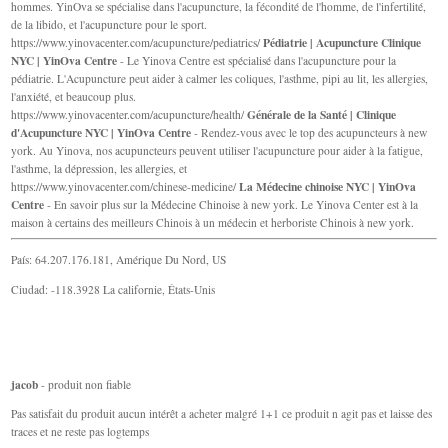
hommes. YinOva se spécialise dans l'acupuncture, la fécondité de l'homme, de l'infertilité,
de la libido, et l'acupuncture pour le sport.
Pédiatrie | Acupuncture Clinique
https://www.yinovacenter.com/acupuncture/pediatrics/
NYC | YinOva Centre
- Le Yinova Centre est spécialisé dans l'acupuncture pour la
pédiatrie. L'Acupuncture peut aider à calmer les coliques, l'asthme, pipi au lit, les allergies,
l'anxiété, et beaucoup plus.
Générale de la Santé | Clinique
https://www.yinovacenter.com/acupuncture/health/
d'Acupuncture NYC | YinOva Centre
- Rendez-vous avec le top des acupuncteurs à new
york. Au Yinova, nos acupuncteurs peuvent utiliser l'acupuncture pour aider à la fatigue,
l'asthme, la dépression, les allergies, et
La Médecine chinoise NYC | YinOva
https://www.yinovacenter.com/chinese-medicine/
Centre
- En savoir plus sur la Médecine Chinoise à new york. Le Yinova Center est à la
maison à certains des meilleurs Chinois à un médecin et herboriste Chinois à new york.
País: 64.207.176.181, Amérique Du Nord, US
Ciudad: -118.3928 La californie, États-Unis
jacob
- produit non fiable
Pas satisfait du produit aucun intérêt a acheter malgré 1+1 ce produit n agit pas et laisse des
traces et ne reste pas logtemps