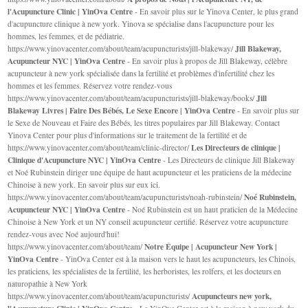
l'Acupuncture Clinic | YinOva Centre
- En savoir plus sur le Yinova Center, le plus grand
d'acupuncture clinique à new york. Yinova se spécialise dans l'acupuncture pour les
hommes, les femmes, et de pédiatrie.
Jill Blakeway,
https://www.yinovacenter.com/about/team/acupuncturists/jill-blakeway/
Acupuncteur NYC | YinOva Centre
- En savoir plus à propos de Jill Blakeway, célèbre
acupuncteur à new york spécialisée dans la fertilité et problèmes d'infertilité chez les
hommes et les femmes. Réservez votre rendez-vous
Jill
https://www.yinovacenter.com/about/team/acupuncturists/jill-blakeway/books/
Blakeway Livres | Faire Des Bébés, Le Sexe Encore | YinOva Centre
- En savoir plus sur
le Sexe de Nouveau et Faire des Bébés, les titres populaires par Jill Blakeway. Contact
Yinova Center pour plus d'informations sur le traitement de la fertilité et de
Les Directeurs de clinique |
https://www.yinovacenter.com/about/team/clinic-director/
Clinique d'Acupuncture NYC | YinOva Centre
- Les Directeurs de clinique Jill Blakeway
et Noé Rubinstein diriger une équipe de haut acupuncteur et les praticiens de la médecine
Chinoise à new york. En savoir plus sur eux ici.
Noé Rubinstein,
https://www.yinovacenter.com/about/team/acupuncturists/noah-rubinstein/
Acupuncteur NYC | YinOva Centre
- Noé Rubinstein est un haut praticien de la Médecine
Chinoise à New York et un NY conseil acupuncteur certifié. Réservez votre acupuncture
rendez-vous avec Noé aujourd'hui!
Notre Équipe | Acupuncteur New York |
https://www.yinovacenter.com/about/team/
YinOva Centre
- YinOva Center est à la maison vers le haut les acupuncteurs, les Chinois,
les praticiens, les spécialistes de la fertilité, les herboristes, les rolfers, et les docteurs en
naturopathie à New York
Acupuncteurs new york,
https://www.yinovacenter.com/about/team/acupuncturists/