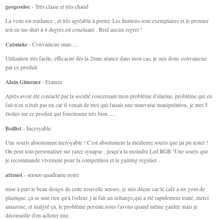
geogeodoc
- Très classe et très chaud
La veste est tendance , et très agréable à porter. Les finitions sont exemplaires et le premier
test en tee-shirt à 4 degrés est concluant . Bref aucun regret !
Catsnake
- Convaincue mais ...
Utilisation très facile, efficacité dès la 2ème séance dans mon cas, je suis donc convaincue
par ce produit.
Alain Gimenez
- Eratum
Après avoir été contacté par la société concernant mon problème d'alarme, problème qui en
fait n'en n'était pas un car il venait de moi qui faisais une mauvaise manipulation, je met 5
étoiles sur ce produit qui fonctionne très bien ....
Boillot
- Incroyable
Une souris absolument incroyable ! C'est absolument la meilleure souris que jai pu tester !
On peut tout personaliser sur razer synapse , jusqu'a la moindre Led RGB !Une souris que
je recommande vivement pour la competition et le gaming regulier .
attenot
- senseo quadrante noire
mise à part le beau design de cette nouvelle senseo, je suis déçue car le café a un gout de
plastique. ça se sent rien qu'à l'odeur. j ai fait un échange,qui a été rapidement traité, merci
amazone, et malgré ça, le problème persiste.nous l'avons quand même gardée mais je
déconseille d'en acheter une.