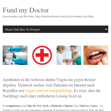
Fund my Doctor
yinovacenter.com Revisión: http://fundmydoctor.com/y/yinovacenter.com.html
-
Apotheken in der Schweiz dürfen Viagra nur gegen Rezept
abgeben. Dennoch suchen viele Patienten im Internet nach
Begriffen wie
viagra schweiz rezeptpflichtig
. Es zeigt, dass die
Nachfrage nach einer einfacheren Lösung hoch ist.
L'Acupuncture, La Ville De New York | Médecine Chinoise | Le YinOva Centre
- Le
YinOva Centre est une renommée nationale d'acupuncture clinique dans la Ville de New