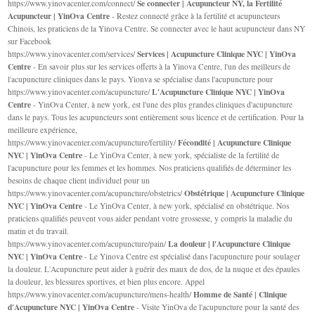
Se connecter | Acupuncteur NY, la Fertilité
https://www.yinovacenter.com/connect/
Acupuncteur | YinOva Centre
- Restez connecté grâce à la fertilité et acupuncteurs
Chinois, les praticiens de la Yinova Centre. Se connecter avec le haut acupuncteur dans NY
sur Facebook
Services | Acupuncture Clinique NYC | YinOva
https://www.yinovacenter.com/services/
Centre
- En savoir plus sur les services offerts à la Yinova Centre, l'un des meilleurs de
l'acupuncture cliniques dans le pays. Yionva se spécialise dans l'acupuncture pour
L'Acupuncture Clinique NYC | YinOva
https://www.yinovacenter.com/acupuncture/
Centre
- YinOva Center, à new york, est l'une des plus grandes cliniques d'acupuncture
dans le pays. Tous les acupuncteurs sont entièrement sous licence et de certification. Pour la
meilleure expérience,
Fécondité | Acupuncture Clinique
https://www.yinovacenter.com/acupuncture/fertility/
NYC | YinOva Centre
- Le YinOva Center, à new york, spécialiste de la fertilité de
l'acupuncture pour les femmes et les hommes. Nos praticiens qualifiés de déterminer les
besoins de chaque client individuel pour un
Obstétrique | Acupuncture Clinique
https://www.yinovacenter.com/acupuncture/obstetrics/
NYC | YinOva Centre
- Le YinOva Center, à new york, spécialisé en obstétrique. Nos
praticiens qualifiés peuvent vous aider pendant votre grossesse, y compris la maladie du
matin et du travail.
La douleur | l'Acupuncture Clinique
https://www.yinovacenter.com/acupuncture/pain/
NYC | YinOva Centre
- Le Yinova Centre est spécialisé dans l'acupuncture pour soulager
la douleur. L'Acupuncture peut aider à guérir des maux de dos, de la nuque et des épaules
la douleur, les blessures sportives, et bien plus encore. Appel
Homme de Santé | Clinique
https://www.yinovacenter.com/acupuncture/mens-health/
d'Acupuncture NYC | YinOva Centre
- Visite YinOva de l'acupuncture pour la santé des