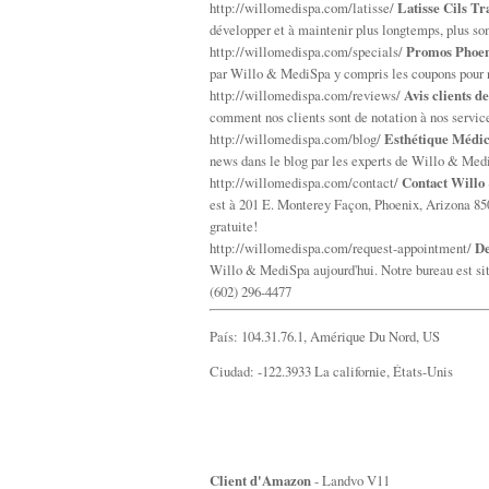
http://willomedispa.com/latisse/
Latisse Cils T
développer et à maintenir plus longtemps, plus som
http://willomedispa.com/specials/
Promos Phoen
par Willo & MediSpa y compris les coupons pour n
http://willomedispa.com/reviews/
Avis clients 
comment nos clients sont de notation à nos servic
http://willomedispa.com/blog/
Esthétique Médic
news dans le blog par les experts de Willo & Medi
http://willomedispa.com/contact/
Contact Will
est à 201 E. Monterey Façon, Phoenix, Arizona 850
gratuite!
http://willomedispa.com/request-appointment/
De
Willo & MediSpa aujourd'hui. Notre bureau est si
(602) 296-4477
País: 104.31.76.1, Amérique Du Nord, US
Ciudad: -122.3933 La californie, États-Unis
Client d'Amazon
- Landvo V11