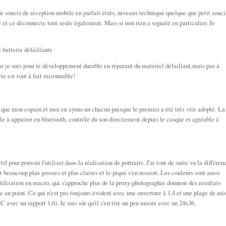
 de soucis de réception mobile en parfait états, niveaux technique quelque que petit souci
le et ce déconnecte tout seule également. Mais si non rien a signalé en particulier. Je
 batterie défaillante
ar je suis pour le développement durable en réparant du matériel défaillant,mais pas à
ie est tout à fait raisonnable!
r que mon copain et moi en ayons un chacun puisque le premier a été très vite adopté. La
cile à appairer en bluetooth, contrôle du son directement depuis le casque et agréable à
f pour pouvoir l'utiliser dans la réalisation de portraits. J'ai tout de suite vu la différen
t beaucoup plus grosses et plus claires et le piqué s'en ressent. Les couleurs sont aussi
utilisation en macro, qui s'approche plus de la proxy-photographie donnent des résultats
se au point. Ce qui n'est pas toujours évident avec une ouverture à 1,4 et une plage de mi
 avec un rapport 1,6). Je suis sûr qu'il s'en tire un peu mieux avec un 24x36.