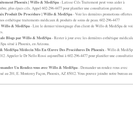
raitement Phoenix | Willo & MediSpa
- Latisse Cils Traitement peut vous aider à
bre, plus épais cils. Appel 602-296-4477 pour planifier une consultation gratuite.
ix Produit De Procédure | Willo & MediSpa
- Voir les dernières promotions offertes
os esthétique traitements médicaux & produits de soins de peau. 602-296-4477
de Willo & MediSpa
- Lire le dernier témoignage d'un client de Willo & MediSpa de voi
es.
ale Blogs par Willo & MediSpa
- Rester à jour avec les dernières esthétique médical
Spa situé à Phoenix, en Arizona.
o & MediSpa Médecin Mis En Œuvre Des Procédures De Phoenix
- Willo & MediSp
12. Appeler le Dr Nello Rossi aujourd'hui à 602-296-4477 pour planifier une consultatio
mander Un Rendez-vous avec Willo & MediSpa
- Demander un rendez-vous avec
tué au 201, E. Monterey Façon, Phoenix, AZ 85012. Vous pouvez joindre notre bureau au