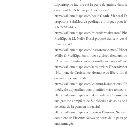
Lipoatrophie faciale est la perte de graisse dans l
comment le Dr Rossi peut vous aider!
http://willomedispa.com/peel/
Grade Médical De
proposons SkinMedica peelings chimiques pour les
à 602-296-4477!
http://willomedispa.com/microdermabrasion/
Pho
MediSpa & M. Nello Rossi propose des services d'
Phoenix, AZ
http://willomedispa.com/testosterone-men/
Phoen
Willo & MediSpa fournit des services d'experts p
l'Arizona. Planifiez votre consultation aujourd'hui
http://willomedispa.com/sermorelin/
Phoenix Se
l'Hormone de Croissance Hormone de libération de
consultation médicale.
http://willomedispa.com/vitamin-b-injections/
Ph
médicale aujourd'hui pour planifier votre rendez-v
http://willomedispa.com/skinmedica/
Phoenix Sk
une gamme complète de SkinMedica de soins de la 
de soins de la peau en magasin!
http://willomedispa.com/neova/
Phoenix Neova P
complète de Phoenix Neova de soins de la peau pro
endommagée.