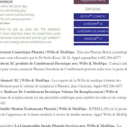
itement Cosmétique Phoenix | Willo & MediSpa
- Tous nos Phoenix Botox cosmétiq
mes sont effectuées par le Dr Nello Rossi, M. D. Appel aujourd'hui à 602-296-4477!
ederm XC produits de Comblement Dermique avec Willo & MediSpa
- Contact ant
ui pour savoir comment Phoenix Juvederm de Comblement peuvent aider avec la perte d
luma® XC | Willo & MediSpa
- Les experts de la Willo & medispa à fournir des
lement pour le volume de remplacer à Phoenix, dans l'Arizona. Appel 602-296-4477
er/
Radiesse De Comblement Dermique Volume De Remplacement | Willo &
me de remplacement est une procédure esthétique pour combler les rides et de corrige
 AZ.
ble Menton Traitements Phoenix | Willo & MediSpa
- KYBELLA® est le premi
tion de l'apparence de la forme modérée à sévère de double menton. Appel Willo & MediS
iated-hiv/
La Lipoatrophie faciale Phoenix Services avec Willo & MediSpa
- La