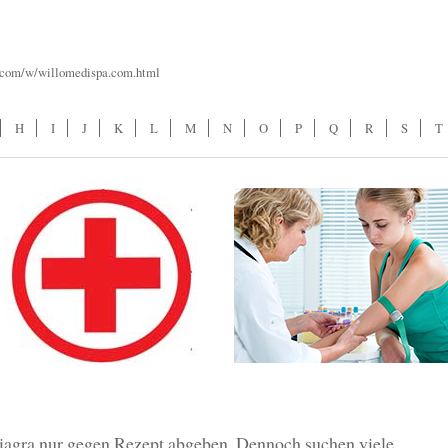
r.com/w/willomedispa.com.html
H
I
J
K
L
M
N
O
P
Q
R
S
T
iagra nur gegen Rezept abgeben. Dennoch suchen viele