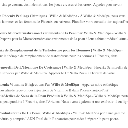
e visage causant des indentations, les joues creuses et les creux. Appeler pour savoir
 Phoenix Peelings Chimiques | Willo & MediSpa
- À Willo & MediSpa, nous vous
 hommes et les femmes de Phoenix, en Arizona. Planifiez votre consultation aujourd'hu
enix Microdermabrasion Traitements de la Peau par Willo & MediSpa
- Willo &
experts pour la Microdermabrasion traitements de la peau à leur cabinet médical situé 
ix de Remplacement de la Testostérone pour les Hommes | Willo & MediSpa
-
our la thérapie de remplacement de testostérone pour les hommes à Phoenix, dans
!
rmorelin De L'Hormone De Croissance | Willo & MediSpa
- Phoenix Sermorelin de
 services par Willo & MediSpa. Appeler le Dr Nello Rossi à l'horaire de votre
oenix Vitamine B injections Par Willo & MediSpa
- Appelez notre esthétique
ous afin de recevoir des injections de Vitamine B dans Phoenix aujourd'hui!
inMedica de Soins de la Peau Produits à Willo & MediSpa
- Willo & MediSpa port
peau produits à Phoenix, dans l'Arizona. Nous avons également une exclusivité en lig
roduits Soins De La Peau | Willo & MediSpa
- Willo & MediSpa porte une gamme
duits, y compris l'ADN Total de la Réparation pour aider à réparer la peau photo-