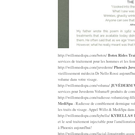
http://willomedispa.com/botox/
Botox Rides Tra
services de traitement pour les hommes et les fem
http://willomedispa.com/juvederm/
Phoenix Juv
vieillissement médecin Dr Nello Rossi aujourd'h
volume dans votre visage.
http://willomedispa.com/voluma/
JUVÉDERM Vo
services pour Juvederm Voluma® produits de comb
http://willomedispa.com/radiesse-volumizing-fill
MediSpa
- Radiesse de comblement dermique volu
les traits du visage. Appel Willo & MediSpa dans
http://willomedispa.com/kybella/
KYBELLA® Dou
et le seul traitement injectable pour l'améliora
à Phoenix aujourd'hui!
http://willomedispa.com/facial-lipoatrophy-assoc