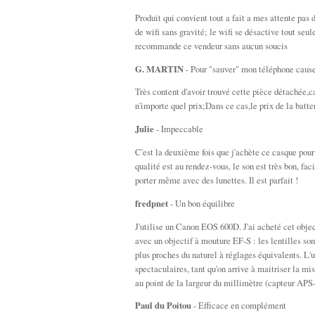
Produit qui convient tout a fait a mes attente pas
de wifi sans gravité; le wifi se désactive tout seu
recommande ce vendeur sans aucun soucis
G. MARTIN
- Pour "sauver" mon téléphone cause
Très content d'avoir trouvé cette pièce détachée,c
n'importe quel prix;Dans ce cas,le prix de la batter
Julie
- Impeccable
C'est la deuxième fois que j'achète ce casque pou
qualité est au rendez-vous, le son est très bon, fa
porter même avec des lunettes. Il est parfait !
fredpnet
- Un bon équilibre
J'utilise un Canon EOS 600D. J'ai acheté cet objecti
avec un objectif à mouture EF-S : les lentilles son
plus proches du naturel à réglages équivalents. L'
spectaculaires, tant qu'on arrive à maitriser la mi
au point de la largeur du millimètre (capteur APS-C
Paul du Poitou
- Efficace en complément