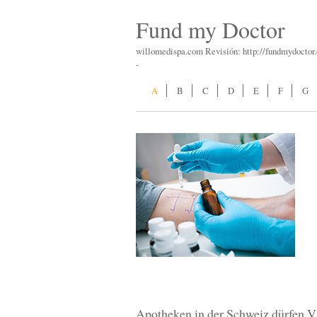
Fund my Doctor
willomedispa.com Revisión: http://fundmydocto
-
A
B
C
D
E
F
G
Apotheken in der Schweiz dürfen V