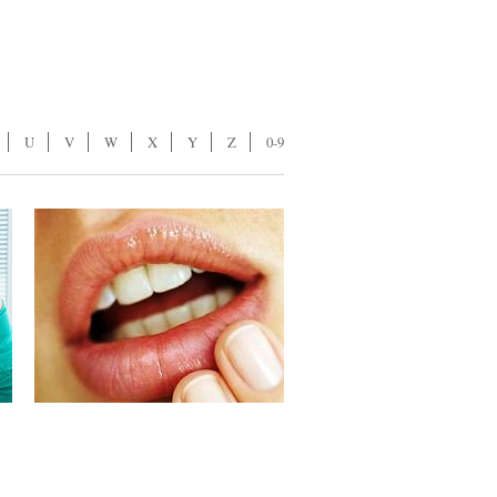
U
V
W
X
Y
Z
0-9