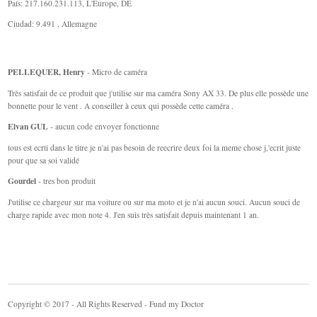
País: 217.160.231.113, L'Europe, DE
Ciudad: 9.491 , Allemagne
PELLEQUER, Henry
- Micro de caméra
Très satisfait de ce produit que j'utilise sur ma caméra Sony AX 33. De plus elle possède une
bonnette pour le vent . A conseiller à ceux qui possède cette caméra .
Elvan GUL
- aucun code envoyer fonctionne
tous est ecrti dans le titre je n'ai pas besoin de reecrire deux foi la meme chose j,'ecrit juste
pour que sa soi validé
Gourdel
- tres bon produit
J'utilise ce chargeur sur ma voiture ou sur ma moto et je n'ai aucun souci. Aucun souci de
charge rapide avec mon note 4. J'en suis très satisfait depuis maintenant 1 an.
Copyright © 2017 - All Rights Reserved - Fund my Doctor