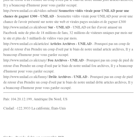
Il y a beaucoup d'humour pour vous garder occupé.
Soumettre vidéo virale pour UNILAD pour une
http://www.unilad.co.uk/video-submit/
chance de gagner £300 - UNILAD
- Soumettre vidéo virale pour UNILAD pour avoir une
chance de l'avoir présenté sur notre site web et virales pages sociales et de gagner £300
Sur - UNILAD
http://www.unilad.co.uk/about/
- UNILAD est fier d'avoir amassé un
Facebook suite de plus de 18 millions de fans, 32 millions de visiteurs uniques par mois sur
le site et plus de 3 milliards de vidéos vues par mois.
Articles Archives - UNILAD
http://www.unilad.co.uk/articles/
- Pourquoi pas un coup de
pied de retour d'un Prendre un coup d'oeil par le biais de notre unilad article archives, Il y a
beaucoup d'humour pour vous garder occupé.
Fou Archives - UNILAD
http://www.unilad.co.uk/crazy/
- Pourquoi pas un coup de pied de
retour d'un Prendre un coup d'oeil par le biais de notre unilad fou archives, Il y a beaucoup
d'humour pour vous garder occupé.
Drôle Archives - UNILAD
http://www.unilad.co.uk/funny/
- Pourquoi pas un coup de pied
de retour d'un Prendre un coup d'oeil par le biais de notre unilad drôle articles archives, Il y
a beaucoup d'humour pour vous garder occupé.
País: 104.20.12.199, Amérique Du Nord, US
Ciudad: -122.3933 La californie, États-Unis