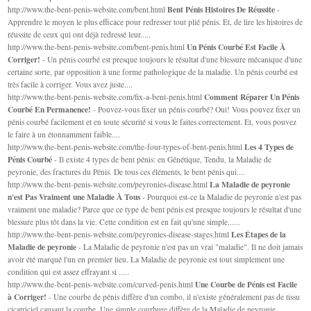
Bent Pénis Histoires De Réussite
http://www.the-bent-penis-website.com/bent.html
-
Apprendre le moyen le plus efficace pour redresser tout plié pénis. Et, de lire les histoires de
réussite de ceux qui ont déjà redressé leur.....
Un Pénis Courbé Est Facile À
http://www.the-bent-penis-website.com/bent-penis.html
Corriger!
- Un pénis courbé est presque toujours le résultat d'une blessure mécanique d'une
certaine sorte, par opposition à une forme pathologique de la maladie. Un pénis courbé est
très facile à corriger. Vous avez juste....
Comment Réparer Un Pénis
http://www.the-bent-penis-website.com/fix-a-bent-penis.html
Courbé En Permanence!
- Pouvez-vous fixer un pénis courbé? Oui! Vous pouvez fixer un
pénis courbé facilement et en toute sécurité si vous le faites correctement. Et, vous pouvez
le faire à un étonnamment faible....
Les 4 Types de
http://www.the-bent-penis-website.com/the-four-types-of-bent-penis.html
Pénis Courbé
- Il existe 4 types de bent pénis: en Génétique, Tendu, la Maladie de
peyronie, des fractures du Pénis. De tous ces éléments, le bent pénis qui....
La Maladie de peyronie
http://www.the-bent-penis-website.com/peyronies-disease.html
n'est Pas Vraiment une Maladie À Tous
- Pourquoi est-ce la Maladie de peyronie n'est pas
vraiment une maladie? Parce que ce type de bent pénis est presque toujours le résultat d'une
blessure plus tôt dans la vie. Cette condition est en fait qu'une simple......
Les Étapes de la
http://www.the-bent-penis-website.com/peyronies-disease-stages.html
Maladie de peyronie
- La Maladie de peyronie n'est pas un vrai "maladie". Il ne doit jamais
avoir été marqué l'un en premier lieu. La Maladie de peyronie est tout simplement une
condition qui est assez effrayant si .....
Une Courbe de Pénis est Facile
http://www.the-bent-penis-website.com/curved-penis.html
à Corriger!
- Une courbe de pénis diffère d'un combo, il n'existe généralement pas de tissu
cicatriciel causant la courbe. Une simple courbure diffère de la Maladie de peyronie...