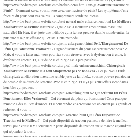
Puis-je Avoir une fracture du
http://www.the-bent-penis-website.com/broken-penis.html
Pénis?
- Comment savez-vous si vous avez une fracture du pénis? Les symptômes d'une
fracture du pénis sont très claires. Ils comprennent soudaine intense....
La Meilleure
http://www.the-bent-penis-website.com/best-natural-male-enhancement.html
Amélioration Masculine Naturelle
- Quelle est la meilleure amélioration masculine
naturelle? Eh bien, il est juste une méthode qui a fait ses preuves dans le monde entier, la
plus sûre et la plus efficace qui existe. Cette méthode
De L'Élargissement De
http://www.the-bent-penis-website.com/penis-enlargement.html
Pénis Qui Fonctionne Vraiment!
- L'agrandissement du pénis est certainement possible.
Mais, si vous le faites mal, vous pourriez vous retrouver avec la dysfonction érectile, la
dysfonction érectile. Et, à l'aide de la chirurgie est la pire possible....
Chirurgicale
http://www.the-bent-penis-website.com/surgical-male-enhancement.html
Amélioration Masculine N'a tout Simplement pas de bon Sens
- Ces jours-ci à l'aide
chirurgicale amélioration masculine semble juste de la folie!... vous ne pouvez pas ajouter
de notable de la durée de l'érection avec la chirurgie. Et il ya plusieurs effets secondaires
horribles qui peuvent....
Ne Qui S'Étend Du Pénis
http://www.the-bent-penis-website.com/penis-stretching.html
Fonctionnent-Elles Vraiment?
- Oui étirement du pénis qui fonctionne! Cette pratique
remonte à des milliers d'années. Et il peut rendre vos érections sensiblement plus grande et
redresser si vous.....
Qui Pénis Dispositif de
http://www.the-bent-penis-website.com/penis-traction.html
Traction est le Meilleur?
- Qui pénis dispositif de traction permettra de faire le meilleur
travail pour vous? Il y a seulement 2 pénis dispositifs de traction sur le marché aujourd'hui
qui répondent à tous...
Faire Des Pompes De
http://www.the-bent-penis-website.com/do-penis-pumps-work.html