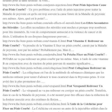
désastre pour la santé sexuelle! Si vous...
Peut Pénis Injections Cause
http://www.the-bent-penis-website.com/penis-injections.html
d'un Pénis Courbé?
- Un gros problème avec l'aide de pénis injections pour traiter la
Maladie de peyronie est qu'ils ont trop souvent la cause future de la Maladie de peyronie
eux-mêmes. Alors, quel est le point?....
Les Effets Secondaires
http://www.the-bent-penis-website.com/side-effects-of-steroids.html
des Stéroïdes
- Les effets secondaires des stéroïdes sont moches et presque trop nombreux
pour être énumérés. Ils vont de comportement antisocial et la violence de cancer et de
décès. L'utilisation de ces drogues dangereuses peuvent....
Peut Vitamine E Redresser un
http://www.the-bent-penis-website.com/vitamin-E.html
Pénis Courbé?
- Va prendre de la Vitamine E fixer un pénis courbé, causée par la Maladie
de peyronie, tout par lui-même? Probablement pas. Mais il.....
Va Potaba Fixer un Pénis Courbé?
http://www.the-bent-penis-website.com/potaba.html
-
POTABA ne va pas redresser un pénis courbé par lui-même. Mais, à l'aide de cette vitamine
B en conjonction avec de traction du pénis peuvent de manière significative.....
Peut Collagénase Redresser un
http://www.the-bent-penis-website.com/collagenase.html
Pénis Courbé?
- La collagénase est l'un de la multitude de substances chimiques que les
médecins utilisent pour tenter d'adoucir le tissu cicatriciel dans le Peyronies pénis. Il s'est
avéré être le plus prometteur des .....
Peut Verapamil Redresser Un
http://www.the-bent-penis-website.com/verapamil.html
Pénis Courbé?
- Le vérapamil ne va pas redresser ou corriger un pénis courbé. Toutefois,
dans le cas de la Maladie de peyronie, il a été montré pour être efficace dans la réduction de
la douleur associée avec des extrêmes de flexion....
À l'aide de la Colchicine pour
http://www.the-bent-penis-website.com/colchicine.html
Fixer un Pénis Courbé
- La Colchicine est encore un autre de la injectables utilisés dans le