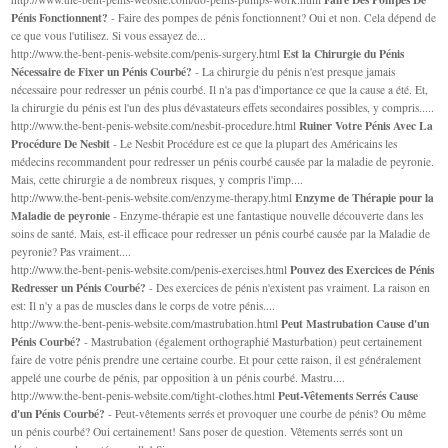
Pénis Fonctionnent?
- Faire des pompes de pénis fonctionnent? Oui et non. Cela dépend de
ce que vous l'utilisez. Si vous essayez de...
Est la Chirurgie du Pénis
http://www.the-bent-penis-website.com/penis-surgery.html
Nécessaire de Fixer un Pénis Courbé?
- La chirurgie du pénis n'est presque jamais
nécessaire pour redresser un pénis courbé. Il n'a pas d'importance ce que la cause a été. Et,
la chirurgie du pénis est l'un des plus dévastateurs effets secondaires possibles, y compris.....
Ruiner Votre Pénis Avec La
http://www.the-bent-penis-website.com/nesbit-procedure.html
Procédure De Nesbit
- Le Nesbit Procédure est ce que la plupart des Américains les
médecins recommandent pour redresser un pénis courbé causée par la maladie de peyronie.
Mais, cette chirurgie a de nombreux risques, y compris l'imp....
Enzyme de Thérapie pour la
http://www.the-bent-penis-website.com/enzyme-therapy.html
Maladie de peyronie
- Enzyme-thérapie est une fantastique nouvelle découverte dans les
soins de santé. Mais, est-il efficace pour redresser un pénis courbé causée par la Maladie de
peyronie? Pas vraiment....
Pouvez des Exercices de Pénis
http://www.the-bent-penis-website.com/penis-exercises.html
Redresser un Pénis Courbé?
- Des exercices de pénis n'existent pas vraiment. La raison en
est: Il n'y a pas de muscles dans le corps de votre pénis....
Peut Mastrubation Cause d'un
http://www.the-bent-penis-website.com/mastrubation.html
Pénis Courbé?
- Mastrubation (également orthographié Masturbation) peut certainement
faire de votre pénis prendre une certaine courbe. Et pour cette raison, il est généralement
appelé une courbe de pénis, par opposition à un pénis courbé. Mastru....
Peut-Vêtements Serrés Cause
http://www.the-bent-penis-website.com/tight-clothes.html
d'un Pénis Courbé?
- Peut-vêtements serrés et provoquer une courbe de pénis? Ou même
un pénis courbé? Oui certainement! Sans poser de question. Vêtements serrés sont un