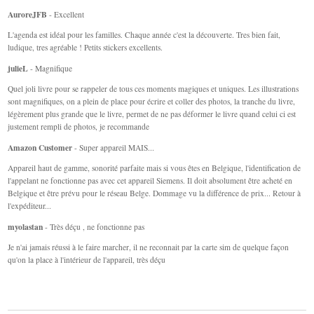
AuroreJFB
- Excellent
L'agenda est idéal pour les familles. Chaque année c'est la découverte. Tres bien fait,
ludique, tres agréable ! Petits stickers excellents.
julieL
- Magnifique
Quel joli livre pour se rappeler de tous ces moments magiques et uniques. Les illustrations
sont magnifiques, on a plein de place pour écrire et coller des photos, la tranche du livre,
légèrement plus grande que le livre, permet de ne pas déformer le livre quand celui ci est
justement rempli de photos, je recommande
Amazon Customer
- Super appareil MAIS...
Appareil haut de gamme, sonorité parfaite mais si vous êtes en Belgique, l'identification de
l'appelant ne fonctionne pas avec cet appareil Siemens. Il doit absolument être acheté en
Belgique et être prévu pour le réseau Belge. Dommage vu la différence de prix... Retour à
l'expéditeur...
myolastan
- Très déçu , ne fonctionne pas
Je n'ai jamais réussi à le faire marcher, il ne reconnait par la carte sim de quelque façon
qu'on la place à l'intérieur de l'appareil, très déçu