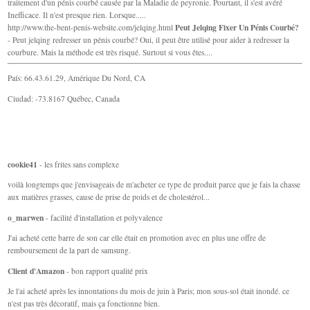
traitement d'un pénis courbé causée par la Maladie de peyronie. Pourtant, il s'est avéré
Inefficace. Il n'est presque rien. Lorsque.....
Peut Jelqing Fixer Un Pénis Courbé?
http://www.the-bent-penis-website.com/jelqing.html
- Peut jelqing redresser un pénis courbé? Oui, il peut être utilisé pour aider à redresser la
courbure. Mais la méthode est très risqué. Surtout si vous êtes....
País: 66.43.61.29, Amérique Du Nord, CA
Ciudad: -73.8167 Québec, Canada
cookie41
- les frites sans complexe
voilà longtemps que j'envisageais de m'acheter ce type de produit parce que je fais la chasse
aux matières grasses, cause de prise de poids et de cholestérol...
o_marwen
- facilité d'installation et polyvalence
J'ai acheté cette barre de son car elle était en promotion avec en plus une offre de
remboursement de la part de samsung.
Client d'Amazon
- bon rapport qualité prix
Je l'ai acheté après les innontations du mois de juin à Paris; mon sous-sol était inondé. ce
n'est pas très décoratif, mais ça fonctionne bien.