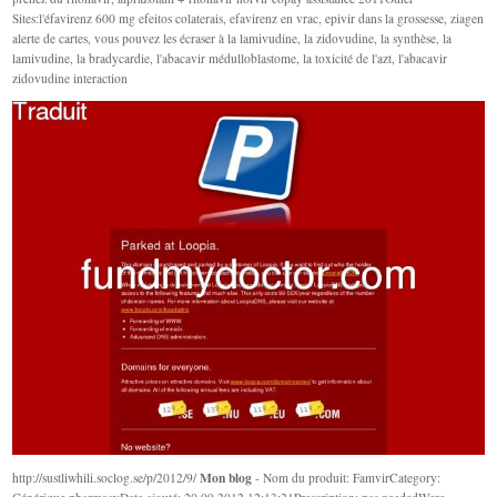
Sites:l'éfavirenz 600 mg efeitos colaterais, efavirenz en vrac, epivir dans la grossesse, ziagen
alerte de cartes, vous pouvez les écraser à la lamivudine, la zidovudine, la synthèse, la
lamivudine, la bradycardie, l'abacavir médulloblastome, la toxicité de l'azt, l'abacavir
zidovudine interaction
Mon blog
http://sustliwhili.soclog.se/p/2012/9/
- Nom du produit: FamvirCategory: