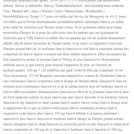
Générique pharmacyDate ajouté: 20.09.2012 12:13:21Prescription: pas neededWere
acheter: Suivez ce linkSeller: Harvey TimmManufacturer: AurochemPayment méthode:
Visa / MasterCard / Amex / Western Union / MoneyGram / Wiretransfer /
EurodebitDelivery Temps: 5-7 jours ouvrables par Service de Messagerie ou 10-21 jours
ouvrables par la Norme Internationale AirmailDescription: Générique Famvir est utilisé
pour traiter les infections par l'herpès zoster (zona). Il est également utilisé pour traiter
récurrentes d'herpès de la peau des infections chez les patients qui ont également de
l'infection par le VIH. Famvir est utilisé chez les patients qui ont un système immunitaire
affaibli afin de traiter récurrents de l'herpès labial, et de traiter ou supprimer récurrents
d'herpès génital.Mot-clé: la warfarine famvir famciclovir oral famvir neurontin acheter des
comprimés de famvir famvir royaume-uni dose oubliée famciclovir effets secondaires du
foie famciclovir arrêter de prendre famvir 500mg en gros famciclovir l'hypertension
artérielle qu'est-ce que famvir pour herpesComparison de prix, en fonction du
package:paquet: 250 mg * 120 pillsPrice par pack: $360.00 Prix par comprimé: $3.00
Vous économisez: $72.00 Requêtes Associées:famciclovir volume de distribution famvir
sans ordonnance famvir symptômes famvir dosage de l'herpès labial, famciclovir dans les
douleurs post-zostériennes famciclovir et de la caféine famvir dose de bardeaux famvir rx
famvir effets secondaires démangeaisons famciclovir effets de la grossesse famciclovir plaie
de froid médecine acheter en ligne famvir pas cher famvir thyroïde et les bardeaux famvir
famciclovir mg famciclovir santé canada famvir sandoz famvir notice famvir dosage pour
la suppression de ce qui est famvir médicament famvir comprimés hommes famvir
suspension orale famvir abus famvir 250 mg famvir tablette à la maison générique
famciclovir prix famvir famciclovir bardeaux famvir dosage de l'herpès génital acheter
famvir singapour famvir chmp famciclovir recherche qu'est-ce que famciclovir utilisé pour
famvir comprimés de 250 mg de co famciclovir bardeaux famvir famciclovir 500 mg,