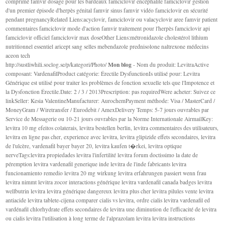
comprimé famvir dosage pour les bardeaux famciclovir encéphalite famciclovir gestion
d'un premier épisode d'herpès génital famvir sinus famvir vidéo famciclovir en sécurité
pendant pregnancyRelated Liens:acyclovir, famciclovir ou valacyclovir aree famvir patient
commentaires famciclovir mode d'action famvir traitement pour l'herpès famciclovir api
famciclovir officiel famciclovir max doseOther Liens:métronidazole cholestérol lithium
nutritionnel essentiel aricept sang selles mebendazole prednisolone naltrexone médecins
aceon tech
Mon blog
http://sustliwhili.soclog.se/p/kategori/Photo/
- Nom du produit: LevitraActive
composant: VardenafilProduct catégorie: Érectile DysfunctionIs utilisé pour: Levitra
Générique est utilisé pour traiter les problèmes de fonction sexuelle tels que l'Impotence et
la Dysfonction Érectile.Date: 2 / 3 / 2013Prescription: pas requiredWere acheter: Suivez ce
linkSeller: Kesia ValentineManufacturer: AurochemPayment méthode: Visa / MasterCard /
MoneyGram / Wiretransfer / Eurodebit / AmexDelivery Temps: 5-7 jours ouvrables par
Service de Messagerie ou 10-21 jours ouvrables par la Norme Internationale AirmailKey:
levitra 10 mg efeitos colaterais, levitra bestellen berlin, levitra commentaires des utilisateurs,
levitra en ligne pas cher, experience avec levitra, levitra glipizide effets secondaires, levitra
de l'ulcère, vardenafil bayer bayer 20, levitra kaufen t�rkei, levitra optique
nerveTags:levitra propiedades levitra l'infertilité levitra forum doctissimo la date de
péremption levitra vardenafil generique inde levitra de l'inde fabricants levitra
funcionamiento remedio levitra 20 mg wirkung levitra erfahrungen passiert wenn frau
levitra nimmt levitra zocor interactions générique levitra vardenafil canada badges levitra
wellbutrin levitra levitra générique dangereux levitra plus cher levitra pilules vente levitra
antiacide levitra tablete-cijena comparer cialis vs levitra, ordre cialis levitra vardenafil ed
vardénafil chlorhydrate effets secondaires de levitra une diminution de l'efficacité de levitra
ou cialis levitra l'utilisation à long terme de l'alprazolam levitra levitra instructions