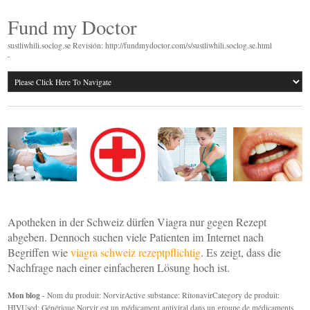
Fund my Doctor
sustliwhili.soclog.se Revisión: http://fundmydoctor.com/s/sustliwhili.soclog.se.html
-
Apotheken in der Schweiz dürfen Viagra nur gegen Rezept
abgeben. Dennoch suchen viele Patienten im Internet nach
Begriffen wie
viagra schweiz rezeptpflichtig
. Es zeigt, dass die
Nachfrage nach einer einfacheren Lösung hoch ist.
Mon blog
- Nom du produit: NorvirActive substance: RitonavirCategory de produit:
HIVUsed: Générique Norvir est un médicament antiviral dans un groupe de médicaments