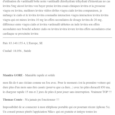
d'utilisation du vardénafil boîte noire vardénafil chlorhydrate trihydraté d'irinotécan no cas
levitra 5mg alcool levitra von bayer preise levitra essais cliniques levitra et la grossesse
viagra ou levitra, meilleurs levitra vidéos drôles viagra cialis levitra comparaison, je
mélange le cialis et le levitra levitra coumadin interaction viagra interaction levitra levitra
viagra qui est mieux levitra 10 mg les effets secondaires de dosage levitra de 20 mg,
différence entre viagra cialis et levitra vardenafil tablettes en inde levitra son effets
secondaires nez bouché acheter cialis ou levitra levitra levure levitra effets secondaires crise
cardiaque se proxénète levitra
País: 83.140.155.4, L'Europe, SE
Ciudad: 18.056 , Suède
Mandra GORE
- Maniable rapide et solide
mon fils de 6 ans s'éclate comme un fou avec. Pour le moment c'est la première voiture qui
dure plus d'un mois sans être cassée (pourvu que ca dure...) avec les piles duracell 850 ma,
le chargeur rapide 15 mn et 2 jeux de piles il peut jouer sans interruption. Vraiment TOP !!!
Thomas Comte
- N'a jamais pu fonctionner !!!
Impossibilité de se connecter à mon téléphone portable qui est pourtant récent (iphone 5s).
Un conseil prenez plutôt l'applciation Nike+ qui est gratuite et intègre toutes les