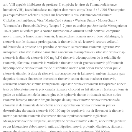
anti-VIH appelés inhibiteurs de protéase. Il empêche le virus de l'immunodéficience
humaine(VIH), les cellules de se multiplier dans votre corps.Date: 2 / 3 / 2013Prescription:
pas requiredWere acheter: Cliquez sur hereSeller: Kesia ValentineManufacturer:
CiplaPayment méthode: Visa / MasterCard / Amex / Western Union / MoneyGram /
Wiretransfer / EurodebitDelivery Temps: 5-7 jours ouvrables par Service de Messagerie ou
10-21 jours ouvrables par la Norme Internationale AirmailFound: nouveau comprimé
norvir image, la lamotrigine ritonavir, le naproxène ritonavir norvir dose pédiatrique, le
ritonavir mw, le ritonavir prolongation, le ritonavir, le sel, le norvir recours collectif,
inhibiteur de la protéase doit prendre le ritonavir, le maraviroc ritonavirTags:ritonavir
metoprolol ritonavir matrice paroxetine association fosamprénavir / ritonavir ritonavir api
ritonavir la diarrhée ritonavir 600 mg b.j'.d ritonavir décomposition de la solubilité de
ritonavir, éfavirenz, ritonavir la warfarine ritonavir norvir grossesse norvir pdf ritonavir
hyperlipidémie ritonavir volume de distribution norvir goût norvir l'acné norvir pilule
ritonavir stimuler la dose de ritonavir mirtazapine norvir fait norvir ambien ritonavir gain
de poids ritonavir fluoxetine interaction ritonavir action ritonavir acheter ritonavir,
atazanavir comment stimule l'oméprazole lopinavir ritonavir ritonavir lansoprazole norvir
tests de laboratoire norvir prix canada ritonavir chocolat au lait ritonavir résistance ritonavir
guide de médicament de la lamotrigine et le lopinavir ritonavir ritonavir tablette notice
ritonavir fentanyl ritonavir drogue banque de saquinavir norvir ritonavir réactions de
ritonavir et de fumarate de ténofovir norvir approbation ritonavir ritonavir pilules
doxorubicine darunavir ritonavir 600 100 mg de saquinavir norvir flovent et le ritonavir
norvir pancréatite ritonavir découverte ritonavir puissance norvir mgRelated
Messages:ritonavir neutropénie, amitriptyline ritonavir norvir valium, norvir réfrigérateur,
re des laboratoires abbott norvir antitrust litigation, norvir protonix, éfavirenz, ritonavir,
prenez du ritonavir, alprazolam + ritonavir norvir copay assistance 2011Other