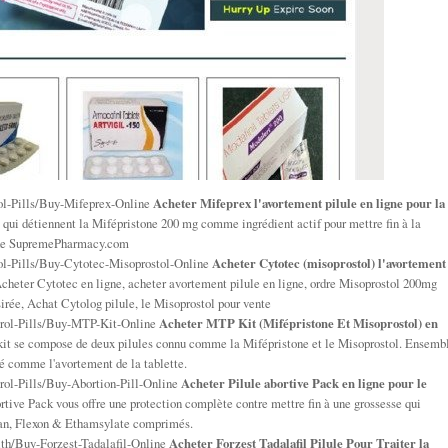
l-Pills/Buy-Mifeprex-Online
Acheter Mifeprex l'avortement pilule en ligne pour la
 qui détiennent la Mifépristone 200 mg comme ingrédient actif pour mettre fin à la
s de SupremePharmacy.com
l-Pills/Buy-Cytotec-Misoprostol-Online
Acheter Cytotec (misoprostol) l'avortement
cheter Cytotec en ligne, acheter avortement pilule en ligne, ordre Misoprostol 200mg
irée, Achat Cytolog pilule, le Misoprostol pour vente
rol-Pills/Buy-MTP-Kit-Online
Acheter MTP Kit (Mifépristone Et Misoprostol) en
kit se compose de deux pilules connu comme la Mifépristone et le Misoprostol. Ensemb
lé comme l'avortement de la tablette.
ol-Pills/Buy-Abortion-Pill-Online
Acheter Pilule abortive Pack en ligne pour le
rtive Pack vous offre une protection complète contre mettre fin à une grossesse qui
fran, Flexon & Ethamsylate comprimés.
h/Buy-Forzest-Tadalafil-Online
Acheter Forzest Tadalafil Pilule Pour Traiter la