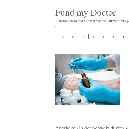
Fund my Doctor
supremepharmacyrx.com Revisión: http://fundm
-
A
B
C
D
E
F
G
Apotheken in der Schweiz dürfen V