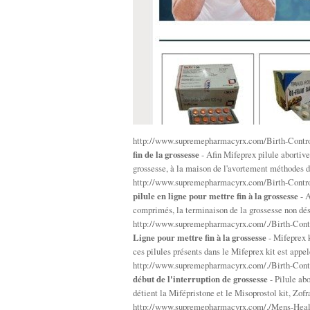
http://www.supremepharmacyrx.com/Birth-Contro
fin de la grossesse
- Afin Mifeprex pilule abortive
grossesse, à la maison de l'avortement méthode
http://www.supremepharmacyrx.com/Birth-Contro
pilule en ligne pour mettre fin à la grossesse
- A
comprimés, la terminaison de la grossesse non dés
http://www.supremepharmacyrx.com/./Birth-Cont
Ligne pour mettre fin à la grossesse
- Mifeprex 
ces pilules présents dans le Mifeprex kit est appe
http://www.supremepharmacyrx.com/./Birth-Contr
début de l'interruption de grossesse
- Pilule abo
détient la Mifépristone et le Misoprostol kit, Zo
http://www.supremepharmacyrx.com/./Mens-Healt