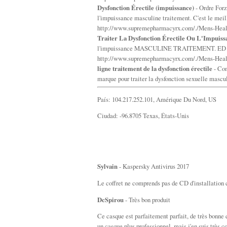
Dysfonction Érectile (impuissance)
- Ordre Forz
l'impuissance masculine traitement. C'est le me
http://www.supremepharmacyrx.com/./Mens-Healt
Traiter La Dysfonction Érectile Ou L'Impuiss
l'impuissance MASCULINE TRAITEMENT. ED pil
http://www.supremepharmacyrx.com/./Mens-Heal
ligne traitement de la dysfonction érectile
- Com
marque pour traiter la dysfonction sexuelle mascul
País: 104.217.252.101, Amérique Du Nord, US
Ciudad: -96.8705 Texas, États-Unis
Sylvain
- Kaspersky Antivirus 2017
Le coffret ne comprends pas de CD d'installation c
DcSpirou
- Très bon produit
Ce casque est parfaitement parfait, de très bonne q
un casque plus professionnel, mais j'en suis très co