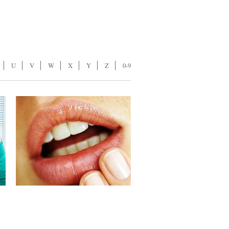
U
V
W
X
Y
Z
0-9