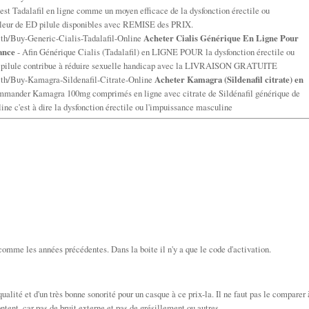
est Tadalafil en ligne comme un moyen efficace de la dysfonction érectile ou
illeur de ED pilule disponibles avec REMISE des PRIX.
h/Buy-Generic-Cialis-Tadalafil-Online
Acheter Cialis Générique En Ligne Pour
ance
- Afin Générique Cialis (Tadalafil) en LIGNE POUR la dysfonction érectile ou
ule contribue à réduire sexuelle handicap avec la LIVRAISON GRATUITE
th/Buy-Kamagra-Sildenafil-Citrate-Online
Acheter Kamagra (Sildenafil citrate) en
mander Kamagra 100mg comprimés en ligne avec citrate de Sildénafil générique de
ine c'est à dire la dysfonction érectile ou l'impuissance masculine
omme les années précédentes. Dans la boite il n'y a que le code d'activation.
ualité et d'un très bonne sonorité pour un casque à ce prix-la. Il ne faut pas le comparer 
ntent, car pas de bruit externe et pas de grésillement ou autres.