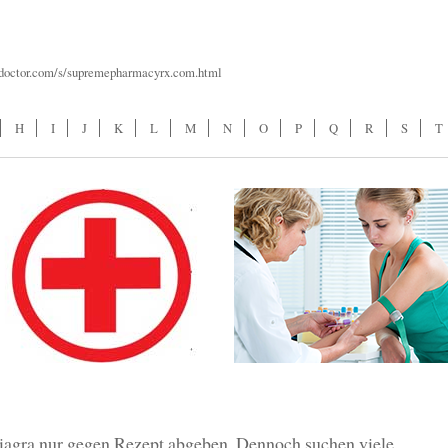
ydoctor.com/s/supremepharmacyrx.com.html
H
I
J
K
L
M
N
O
P
Q
R
S
T
iagra nur gegen Rezept abgeben. Dennoch suchen viele