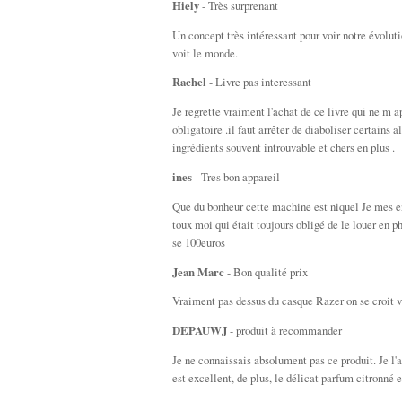
Hiely
- Très surprenant
Un concept très intéressant pour voir notre évoluti
voit le monde.
Rachel
- Livre pas interessant
Je regrette vraiment l'achat de ce livre qui ne m ap
obligatoire .il faut arrêter de diaboliser certains 
ingrédients souvent introuvable et chers en plus .
ines
- Tres bon appareil
Que du bonheur cette machine est niquel Je mes enf
toux moi qui était toujours obligé de le louer en p
se 100euros
Jean Marc
- Bon qualité prix
Vraiment pas dessus du casque Razer on se croit vr
DEPAUWJ
- produit à recommander
Je ne connaissais absolument pas ce produit. Je l'a
est excellent, de plus, le délicat parfum citronné e