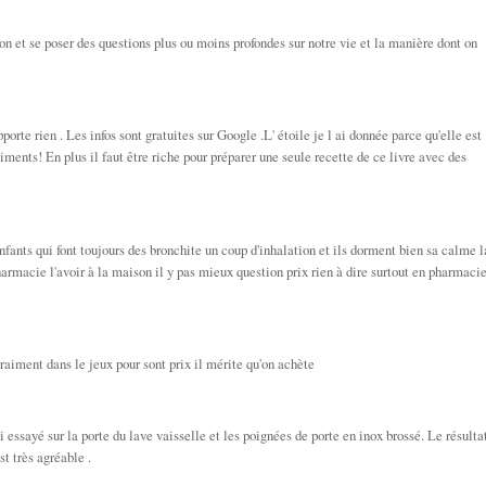
on et se poser des questions plus ou moins profondes sur notre vie et la manière dont on
porte rien . Les infos sont gratuites sur Google .L' étoile je l ai donnée parce qu'elle est
aliments! En plus il faut être riche pour préparer une seule recette de ce livre avec des
ants qui font toujours des bronchite un coup d'inhalation et ils dorment bien sa calme l
harmacie l'avoir à la maison il y pas mieux question prix rien à dire surtout en pharmaci
aiment dans le jeux pour sont prix il mérite qu'on achète
i essayé sur la porte du lave vaisselle et les poignées de porte en inox brossé. Le résulta
st très agréable .