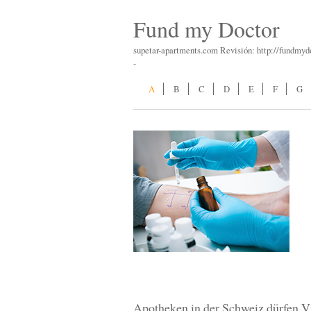
Fund my Doctor
supetar-apartments.com Revisión: http://fundmyd
-
A
B
C
D
E
F
G
Apotheken in der Schweiz dürfen V