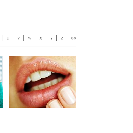
U
V
W
X
Y
Z
0-9