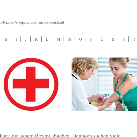
octor.com/s/supetar-apartments.com.html
H
I
J
K
L
M
N
O
P
Q
R
S
T
iagra nur gegen Rezept abgeben. Dennoch suchen viele