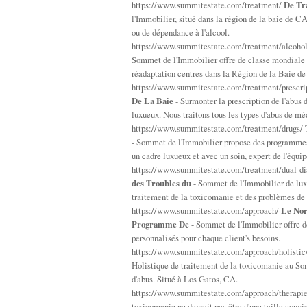
https://www.summitestate.com/treatment/
De Tr
l'Immobilier, situé dans la région de la baie de C
ou de dépendance à l'alcool.
https://www.summitestate.com/treatment/alcoho
Sommet de l'Immobilier offre de classe mondiale de
réadaptation centres dans la Région de la Baie de
https://www.summitestate.com/treatment/prescri
De La Baie
- Surmonter la prescription de l'abus 
luxueux. Nous traitons tous les types d'abus de m
https://www.summitestate.com/treatment/drugs/
- Sommet de l'Immobilier propose des programmes 
un cadre luxueux et avec un soin, expert de l'équip
https://www.summitestate.com/treatment/dual-di
des Troubles du
- Sommet de l'Immobilier de luxe
traitement de la toxicomanie et des problèmes de
https://www.summitestate.com/approach/
Le Nor
Programme De
- Sommet de l'Immobilier offre d
personnalisés pour chaque client's besoins.
https://www.summitestate.com/approach/holistic
Holistique de traitement de la toxicomanie au Somm
d'abus. Situé à Los Gatos, CA.
https://www.summitestate.com/approach/therapi
toxicomanie ne devrait pas être d'une taille convi