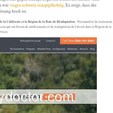
en wie
viagra schweiz rezeptpflichtig
. Es zeigt, dass die
ösung hoch ist.
e la Californie et la Région de la Baie de Réadaptation
- Personnalisé de traitement
 ceux qui ont besoin de médicaments et de réadaptation de l'alcool dans la Région de la
rvices.