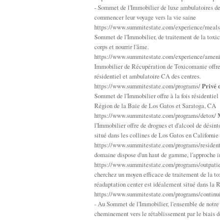
- Sommet de l'Immobilier de luxe ambulatoires de 
commencer leur voyage vers la vie saine
https://www.summitestate.com/experience/meal
Sommet de l'Immobilier, de traitement de la toxic
corps et nourrir l'âme.
https://www.summitestate.com/experience/ameni
Immobilier de Récupération de Toxicomanie offre 
résidentiel et ambulatoire CA des centres.
https://www.summitestate.com/programs/
Privé 
Sommet de l'Immobilier offre à la fois résidentiel
Région de la Baie de Los Gatos et Saratoga, CA
https://www.summitestate.com/programs/detox/
l'Immobilier offre de drogues et d'alcool de désin
situé dans les collines de Los Gatos en Californie
https://www.summitestate.com/programs/resident
domaine dispose d'un haut de gamme, l'approche i
https://www.summitestate.com/programs/outpati
cherchez un moyen efficace de traitement de la t
réadaptation center est idéalement situé dans la 
https://www.summitestate.com/programs/continu
- Au Sommet de l'Immobilier, l'ensemble de notre 
cheminement vers le rétablissement par le biais d