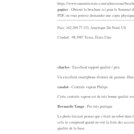
https://www.summitestate.com/admissions/broch
papier
- Obtenir la brochure ici pour le Sommet de
PDF, ou vous pouvez demander une copie physique
País: 162.209.77.153, Amérique Du Nord, US
Ciudad: -98.3987 Texas, États-Unis
charles
- Excellent rapport qualité / prix
Un excellent smartphone d'entrée de gamme. Hardwa
casalot
- Centrale vapeur Philips
Cette centrale vapeur est de très bonne qualité ave
Bernardo Tango
- Pas très pratique
La photo laissait penser que c'était un robot dans
cela se comprend quand on voit la liste des accesso
qualité de la base.