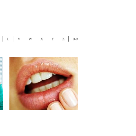
U
V
W
X
Y
Z
0-9