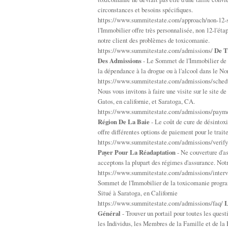
circonstances et besoins spécifiques.
https://www.summitestate.com/approach/non-12-
l'Immobilier offre très personnalisée, non 12-l'ét
notre client des problèmes de toxicomanie.
https://www.summitestate.com/admissions/
De T
Des Admissions
- Le Sommet de l'Immobilier de t
la dépendance à la drogue ou à l'alcool dans le Nor
https://www.summitestate.com/admissions/sched
Nous vous invitons à faire une visite sur le site d
Gatos, en californie, et Saratoga, CA.
https://www.summitestate.com/admissions/payme
Région De La Baie
- Le coût de cure de désintox
offre différentes options de paiement pour le trai
https://www.summitestate.com/admissions/verify
Payer Pour La Réadaptation
- Ne couverture d'as
acceptons la plupart des régimes d'assurance. Notre
https://www.summitestate.com/admissions/inter
Sommet de l'Immobilier de la toxicomanie program
Situé à Saratoga, en Californie
https://www.summitestate.com/admissions/faq/
L
Général
- Trouver un portail pour toutes les que
les Individus, les Membres de la Famille et de la