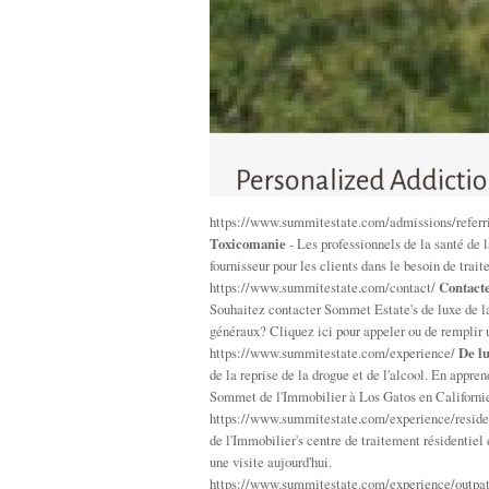
https://www.summitestate.com/admissions/referri
Toxicomanie
- Les professionnels de la santé de
fournisseur pour les clients dans le besoin de trai
https://www.summitestate.com/contact/
Contact
Souhaitez contacter Sommet Estate's de luxe de la
généraux? Cliquez ici pour appeler ou de remplir 
https://www.summitestate.com/experience/
De l
de la reprise de la drogue et de l'alcool. En appre
Sommet de l'Immobilier à Los Gatos en Californi
https://www.summitestate.com/experience/reside
de l'Immobilier's centre de traitement résidentiel
une visite aujourd'hui.
https://www.summitestate.com/experience/outpa