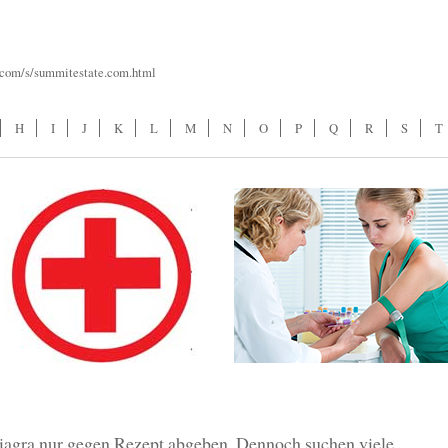
r.com/s/summitestate.com.html
H
I
J
K
L
M
N
O
P
Q
R
S
T
iagra nur gegen Rezept abgeben. Dennoch suchen viele