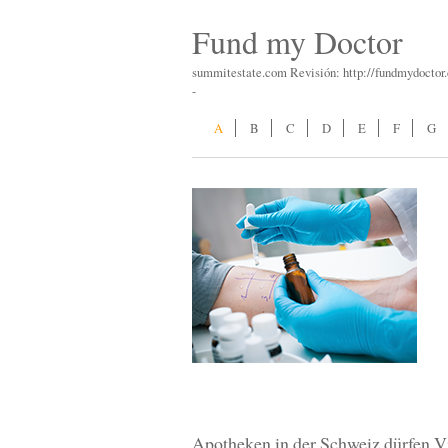
Fund my Doctor
summitestate.com Revisión: http://fundmydocto
-
A
B
C
D
E
F
G
Apotheken in der Schweiz dürfen V