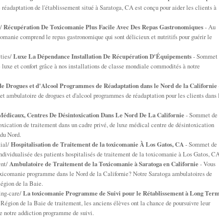
réadaptation de l'établissement situé à Saratoga, CA est conçu pour aider les clients à
s/
Récupération De Toxicomanie Plus Facile Avec Des Repas Gastronomiques
- Au
omanie comprend le repas gastronomique qui sont délicieux et nutritifs pour guérir le
ties/
Luxe La Dépendance Installation De Récupération D'Équipements
- Sommet
luxe et confort grâce à nos installations de classe mondiale commodités à notre
de Drogues et d'Alcool Programmes de Réadaptation dans le Nord de la Californie
 et ambulatoire de drogues et d'alcool programmes de réadaptation pour les clients dans 
Médicaux, Centres De Désintoxication Dans Le Nord De La Californie
- Sommet de
toxication de traitement dans un cadre privé, de luxe médical centre de désintoxication
 du Nord.
ial/
Hospitalisation de Traitement de la toxicomanie À Los Gatos, CA
- Sommet de
ndividualisée des patients hospitalisés de traitement de la toxicomanie à Los Gatos, C
ent/
Ambulatoire de Traitement de la Toxicomanie à Saratoga en Californie
- Vous
oxicomanie programme dans le Nord de la Californie? Notre Saratoga ambulatoires de
Région de la Baie.
ing-care/
La toxicomanie Programme de Suivi pour le Rétablissement à Long Ter
Région de la Baie de traitement, les anciens élèves ont la chance de poursuivre leur
e notre addiction programme de suivi.