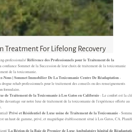
ng-professionals/
Référence des Professionnels pour le Traitement de la
 la confiance Sommet de la Succession de leur choix de traitement de la toxicomanie
tement de la toxicomanie.
ez-Nous | Sommet Immobilier De La Toxicomanie Centre De Réadaptation
-
 drogue rehab professionnels pour le traitement des conseils ou des renseignements
un formulaire.
uxe de Traitement de la Toxicomanie à Los Gatos en Californie
- Le confort est la cl
ndre davantage sur notre luxe de traitement de la toxicomanie de l'expérience offerte au
e.
ntial/
Privé et Résidentiel de Luxe usine de Traitement de la Toxicomanie
- Somme
 est un haut de gamme, privé, et magnifique établissement situé à Los Gatos, CA. Planifi
tient/
La Région de la Baie de Premier de Luxe Ambulatoire hôpital de Réadaptati