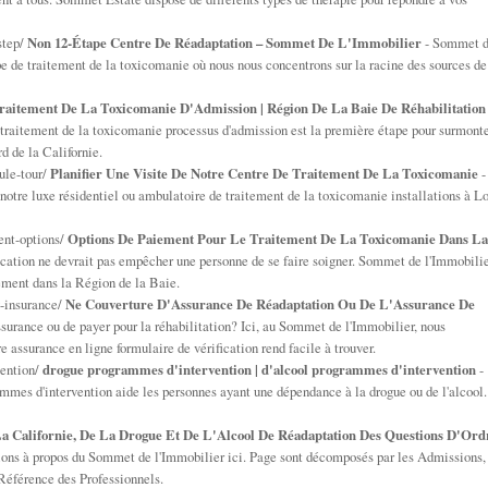
step/
Non 12-Étape Centre De Réadaptation – Sommet De L'Immobilier
- Sommet 
ape de traitement de la toxicomanie où nous nous concentrons sur la racine des sources de
raitement De La Toxicomanie D'Admission | Région De La Baie De Réhabilitation
raitement de la toxicomanie processus d'admission est la première étape pour surmont
d de la Californie.
ule-tour/
Planifier Une Visite De Notre Centre De Traitement De La Toxicomanie
-
e notre luxe résidentiel ou ambulatoire de traitement de la toxicomanie installations à L
nt-options/
Options De Paiement Pour Le Traitement De La Toxicomanie Dans La
ication ne devrait pas empêcher une personne de se faire soigner. Sommet de l'Immobili
tement dans la Région de la Baie.
-insurance/
Ne Couverture D'Assurance De Réadaptation Ou De L'Assurance De
surance ou de payer pour la réhabilitation? Ici, au Sommet de l'Immobilier, nous
 assurance en ligne formulaire de vérification rend facile à trouver.
vention/
drogue programmes d'intervention | d'alcool programmes d'intervention
-
mes d'intervention aide les personnes ayant une dépendance à la drogue ou de l'alcool.
a Californie, De La Drogue Et De L'Alcool De Réadaptation Des Questions D'Ord
stions à propos du Sommet de l'Immobilier ici. Page sont décomposés par les Admissions,
 Référence des Professionnels.