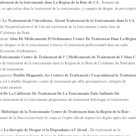
aitement de la toxicomanie dans La Région de la Baie de CA
- Sommet de
A, se spécialise dans le traitement de la toxicomanie, y compris de drogue, de prescripti
l/
Le Traitement de l'alcoolisme, Alcool Traitement de la Toxicomanie dans le CA
 l'hospitalisation et de l'alcool traitement de la toxicomanie à notre luxe de
 Californie du Nord.
ption/
Abus De Médicaments D'Ordonnance Centre De Traitement Dans La Régio
des drogues et de la toxicomanie à travers le traitement professionnel dans un cadre
édicaments d'ordonnance.
Toxicomanie Centre de Traitement de l' | Médicaments de Traitement de l'Abus 
de traitement de la toxicomanie dans la Région de la Baie de Californie du Nord dans
e de traitement.
agnosis/
Double Diagnostic, les Centres de Traitement | Co-produisent le Traiteme
 est à double diagnostic centre de traitement qui offre personnalisée, intégrée de
 santé mentale.
d De La Californie De Traitement De La Toxicomanie Faits Saillants Du
e traitement de la toxicomanie programmes de traitement holistique et traitements
/
Holistique de la Toxicomanie Centre de Traitement dans la Région de la Baie
-
et de la Succession traite le corps et l'esprit afin de réparer les dégâts après des anné
es/
La thérapie de Drogue et la Dépendance à l'Alcool
- De traitement de la
ent à tous. Sommet Estate dispose de différents types de thérapie pour répondre à vos