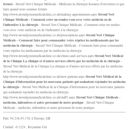
fermés
- Stroud Vert Clinique Médicale - Médecins la chirurgie horaires d'ouverture et que
faire quand nous sommes fermés
Stroud Vert
http://www.stroudgreenmedicalclinic.co.uk/making-appointments.aspx
Clinique Médicale - Comment créer un rendez-vous avec votre médecin ou de
l'infirmière à la chirurgie
- Stroud Vert Clinique Médicale - Comment créer un rendez-
vous avec votre médecin ou de l'infirmière à la chirurgie
Stroud Vert Clinique
http://www.stroudgreenmedicalclinic.co.uk/prescriptions.aspx
Médicale - Comment faire pour commander votre répétez les médicaments par les
médecins la chirurgie
- Stroud Vert Clinique Médicale - Comment faire pour commander
votre répétez les médicaments par les médecins la chirurgie
Stroud Vert Médical
http://www.stroudgreenmedicalclinic.co.uk/clinics-and-services.aspx
de la Clinique La clinique et d'autres services offerts par les médecins de la chirurgie
-
Stroud Vert Médical de la Clinique La clinique et d'autres services offerts par les médecins
de la chirurgie
Stroud Vert Médical de la
http://www.stroudgreenmedicalclinic.co.uk/new-patients.aspx
Clinique d'Information pour les nouveaux patients qui souhaitent rejoindre les médecins
la chirurgie
- Stroud Vert Médical de la Clinique d'Information pour les nouveaux patients
qui souhaitent rejoindre les médecins la chirurgie
Stroud Vert Clinique Médicale -
http://www.stroudgreenmedicalclinic.co.uk/staff1.aspx
médecins, infirmières et autre personnel de notre pratique
- Stroud Vert Clinique
Médicale - médecins, infirmières et autre personnel de notre pratique
País: 94.236.93.178, L'Europe, GB
Ciudad: -0.1224 , Royaume-Uni