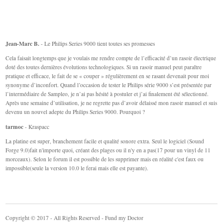
Jean-Marc B.
- Le Philips Series 9000 tient toutes ses promesses
Cela faisait longtemps que je voulais me rendre compte de l’efficacité d’un rasoir électrique
doté des toutes dernières évolutions technologiques. Si un rasoir manuel peut paraître
pratique et efficace, le fait de se « couper » régulièrement en se rasant devenait pour moi
synonyme d’inconfort. Quand l’occasion de tester le Philips série 9000 s’est présentée par
l’intermédiaire de Sampleo, je n’ai pas hésité à postuler et j’ai finalement été sélectionné.
Après une semaine d’utilisation, je ne regrette pas d’avoir délaissé mon rasoir manuel et suis
devenu un nouvel adepte du Philips Series 9000. Pourquoi ?
tarmoc
- Kraspacc
La platine est super, branchement facile et qualité sonore extra. Seul le logiciel (Sound
Forge 9.0)fait n'importe quoi, créant des plages ou il n'y en a pas(17 pour un vinyl de 11
morceaux). Selon le forum il est possible de les supprimer mais en réalité c'est faux ou
impossible(seule la version 10.0 le ferai mais elle est payante).
Copyright © 2017 - All Rights Reserved - Fund my Doctor