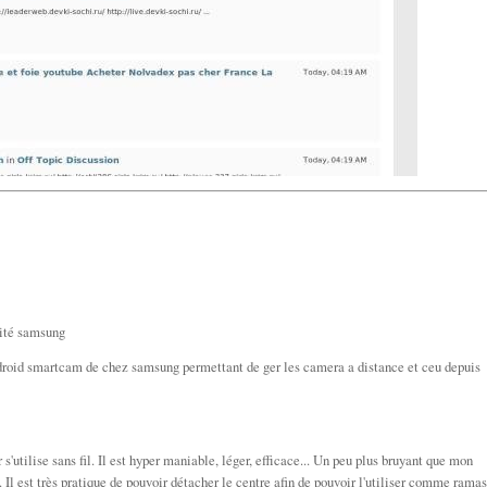
lité samsung
droid smartcam de chez samsung permettant de ger les camera a distance et ceu depuis
 s'utilise sans fil. Il est hyper maniable, léger, efficace... Un peu plus bruyant que mon
. Il est très pratique de pouvoir détacher le centre afin de pouvoir l'utiliser comme rama