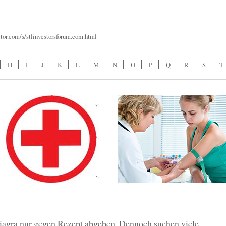
tor.com/s/stlinvestorsforum.com.html
H
I
J
K
L
M
N
O
P
Q
R
S
T
iagra nur gegen Rezept abgeben. Dennoch suchen viele