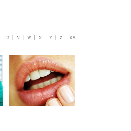
U
V
W
X
Y
Z
0-9