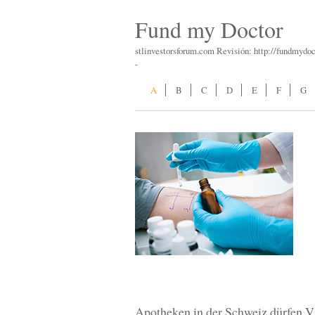
Fund my Doctor
stlinvestorsforum.com Revisión: http://fundmydoc
-
A
B
C
D
E
F
G
Apotheken in der Schweiz dürfen V