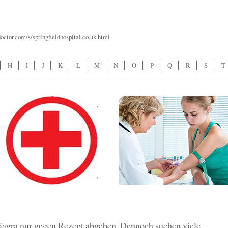
doctor.com/s/springfieldhospital.co.uk.html
H
I
J
K
L
M
N
O
P
Q
R
S
T
iagra nur gegen Rezept abgeben. Dennoch suchen viele