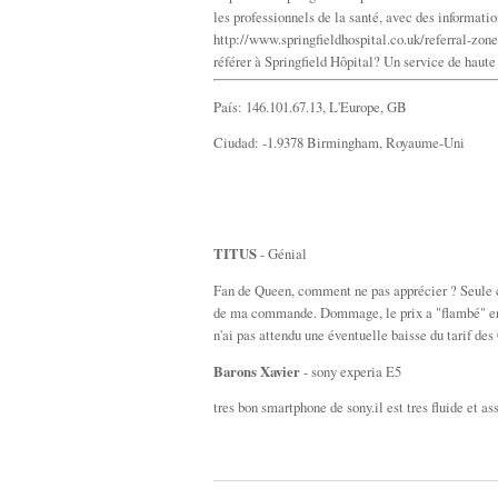
les professionnels de la santé, avec des informati
http://www.springfieldhospital.co.uk/referral-zon
référer à Springfield Hôpital? Un service de haute
País: 146.101.67.13, L'Europe, GB
Ciudad: -1.9378 Birmingham, Royaume-Uni
TITUS
- Génial
Fan de Queen, comment ne pas apprécier ? Seule cri
de ma commande. Dommage, le prix a "flambé" en peu
n'ai pas attendu une éventuelle baisse du tarif des
Barons Xavier
- sony experia E5
tres bon smartphone de sony.il est tres fluide et a