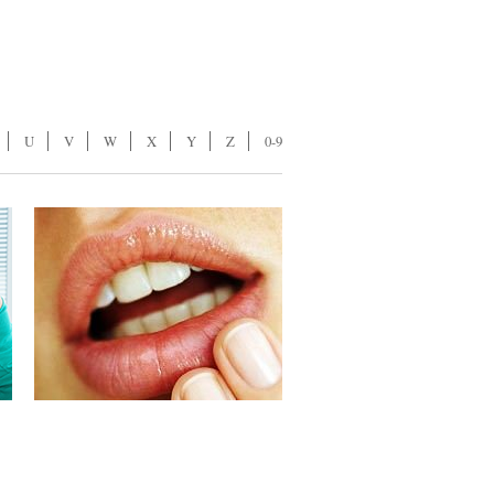
U
V
W
X
Y
Z
0-9