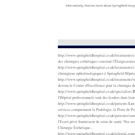
http://www.springfieldhospital.co.uk/treatments/
des chirurgies esthétiques couvrant l'Élargissemen
http://www.springfieldhospital.co.uk/treatments/
chirurgiens ophtalmologiques à Springfield Hôpit
http://www.springfieldhospital.co.uk/treatments/
devenu le Centre d'Excellence pour la chirurgie de
http://www.springfieldhospital.co.uk/specialists
D
l'Hôpital professionnels sont des leaders dans leur
http://www.springfieldhospital.co.uk/patients
Les
services comprennent la Podologie, la Perte de Poi
http://www.springfieldhospital.co.uk/patients/
l'Essex privé fournisseur de soins de santé. Nos s
Chirurgie Esthétique...
http://www.springfieldhospital.co.uk/referral-zon