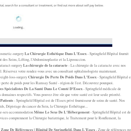
cosmetic-surgery
La Chirurgie Esthétique Dans L'Essex
- Springfield Hôpital fournit
t des Seins, Lifting, l'Abdominoplastie et la Liposuccion.
cataract-surgery
La chirurgie de la cataracte
- La chirurgie de la cataracte avec nos
al. Réservez votre rendez-vous avec un consultant ophtalmologiste maintenant.
weight-loss-surgery
Chirurgie De Perte De Poids Dans L'Essex
- Springfield Hôpital e
 perte de poids pour les Ramsay Santé - région de l'est. Découvrez pourquoi.
es Spécialistes De La Santé Dans Le Comté D'Essex
- Springfield médicale de
s domaines respectifs. Vous pouvez être sûr que votre santé est leur seule priorité.
 Patients
- Springfield Hôpital est de l'Essex privé fournisseur de soins de santé. Nos
ds, Dépistage du cancer du Sein, la Chirurgie Esthétique...
same-sex-accommodation
Même Le Sexe De L'Hébergement
- Springfield Hôpital est de
ervices comprennent la Chirurgie bariatrique, le Traitement pour le Ronflement, la
e
Zone De Références | Hôpital De Springfield, Dans L'Essex
- Zone de références po