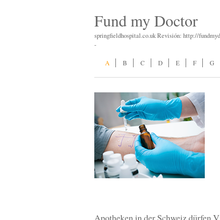
Fund my Doctor
springfieldhospital.co.uk Revisión: http://fundmy
-
A
B
C
D
E
F
G
Apotheken in der Schweiz dürfen V