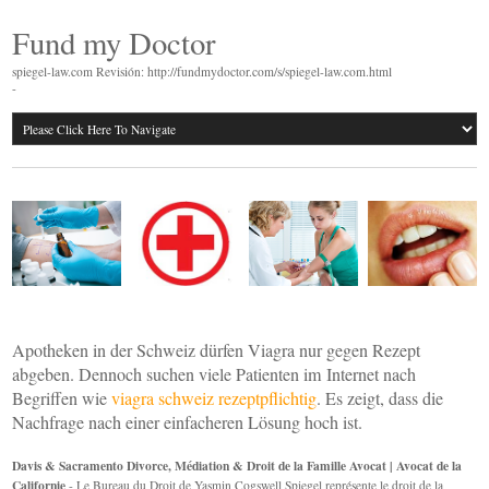
Fund my Doctor
spiegel-law.com Revisión: http://fundmydoctor.com/s/spiegel-law.com.html
-
Apotheken in der Schweiz dürfen Viagra nur gegen Rezept
abgeben. Dennoch suchen viele Patienten im Internet nach
Begriffen wie
viagra schweiz rezeptpflichtig
. Es zeigt, dass die
Nachfrage nach einer einfacheren Lösung hoch ist.
Davis & Sacramento Divorce, Médiation & Droit de la Famille Avocat | Avocat de la
Californie
- Le Bureau du Droit de Yasmin Cogswell Spiegel représente le droit de la