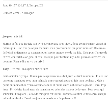
País: 80.157.150.17, L'Europe, DE
Ciudad: 9.491 , Allemagne
jacques
- très joli
Hormis le fait que l'article soit livré et compressé sous vide... donc complètement écrasé, il
est très joli... une fois passé par les mains d'un professionnel qui pour moins de 10 euros a
défroissé entièrement ce manteau pour la plus grande joie de ma fille. Idéal pour l'entrée de
l'hiver, confortable original et chic. Pratique pour l'enfant, il y a des pressions derrière les
boutons. Rien à dire au vu du prix !
Tony
- Pas mal , mais peux mieux faire !!
Petit aspirateur sympa . Il n'est pas très puissant mais fait juste le strict minimum . Je suis une
personne maniaque avec mon véhicule donc cet petit appareil fais mon bonheur . Mais a
partir du moment ou vous avez une famille et ou un chien oubliez cet aspi car il seras trop
juste . Privilégiez l'aspirateur de la maison ou celui des stations de lavage . Pour ceux qui
souhaitent l’acquérir , le sac de transport est fourni . Pensez a souffler le filtre après chaque
utilisation histoire d'avoir toujours un maximum de puissance !!