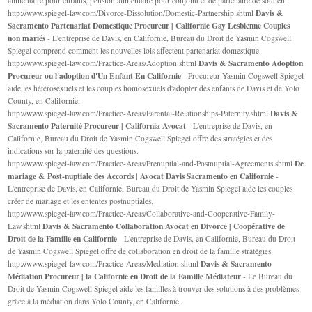
alimentaire pour enfants, pension alimentaire pour conjoint et de partenaire de soutien.
Davis &
http://www.spiegel-law.com/Divorce-Dissolution/Domestic-Partnership.shtml
Sacramento Partenariat Domestique Procureur | Californie Gay Lesbienne Couples
non mariés
- L'entreprise de Davis, en Californie, Bureau du Droit de Yasmin Cogswell
Spiegel comprend comment les nouvelles lois affectent partenariat domestique.
Davis & Sacramento Adoption
http://www.spiegel-law.com/Practice-Areas/Adoption.shtml
Procureur ou l'adoption d'Un Enfant En Californie
- Procureur Yasmin Cogswell Spiegel
aide les hétérosexuels et les couples homosexuels d'adopter des enfants de Davis et de Yolo
County, en Californie.
Davis &
http://www.spiegel-law.com/Practice-Areas/Parental-Relationships-Paternity.shtml
Sacramento Paternité Procureur | California Avocat
- L'entreprise de Davis, en
Californie, Bureau du Droit de Yasmin Cogswell Spiegel offre des stratégies et des
indications sur la paternité des questions.
De
http://www.spiegel-law.com/Practice-Areas/Prenuptial-and-Postnuptial-Agreements.shtml
mariage & Post-nuptiale des Accords | Avocat Davis Sacramento en Californie
-
L'entreprise de Davis, en Californie, Bureau du Droit de Yasmin Spiegel aide les couples
créer de mariage et les ententes postnuptiales.
http://www.spiegel-law.com/Practice-Areas/Collaborative-and-Cooperative-Family-
Davis & Sacramento Collaboration Avocat en Divorce | Coopérative de
Law.shtml
Droit de la Famille en Californie
- L'entreprise de Davis, en Californie, Bureau du Droit
de Yasmin Cogswell Spiegel offre de collaboration en droit de la famille stratégies.
Davis & Sacramento
http://www.spiegel-law.com/Practice-Areas/Mediation.shtml
Médiation Procureur | la Californie en Droit de la Famille Médiateur
- Le Bureau du
Droit de Yasmin Cogswell Spiegel aide les familles à trouver des solutions à des problèmes
grâce à la médiation dans Yolo County, en Californie.