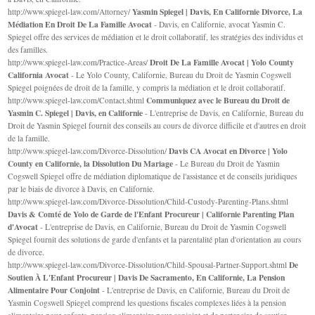
Yasmin Spiegel | Davis, En Californie Divorce, La
http://www.spiegel-law.com/Attorney/
Médiation En Droit De La Famille Avocat
- Davis, en Californie, avocat Yasmin C.
Spiegel offre des services de médiation et le droit collaboratif, les stratégies des individus et
des familles.
Droit De La Famille Avocat | Yolo County
http://www.spiegel-law.com/Practice-Areas/
California Avocat
- Le Yolo County, Californie, Bureau du Droit de Yasmin Cogswell
Spiegel poignées de droit de la famille, y compris la médiation et le droit collaboratif.
Communiquez avec le Bureau du Droit de
http://www.spiegel-law.com/Contact.shtml
Yasmin C. Spiegel | Davis, en Californie
- L'entreprise de Davis, en Californie, Bureau du
Droit de Yasmin Spiegel fournit des conseils au cours de divorce difficile et d'autres en droit
de la famille.
Davis CA Avocat en Divorce | Yolo
http://www.spiegel-law.com/Divorce-Dissolution/
County en Californie, la Dissolution Du Mariage
- Le Bureau du Droit de Yasmin
Cogswell Spiegel offre de médiation diplomatique de l'assistance et de conseils juridiques
par le biais de divorce à Davis, en Californie.
http://www.spiegel-law.com/Divorce-Dissolution/Child-Custody-Parenting-Plans.shtml
Davis & Comté de Yolo de Garde de l'Enfant Procureur | Californie Parenting Plan
d'Avocat
- L'entreprise de Davis, en Californie, Bureau du Droit de Yasmin Cogswell
Spiegel fournit des solutions de garde d'enfants et la parentalité plan d'orientation au cours
de divorce.
De
http://www.spiegel-law.com/Divorce-Dissolution/Child-Spousal-Partner-Support.shtml
Soutien À L'Enfant Procureur | Davis De Sacramento, En Californie, La Pension
Alimentaire Pour Conjoint
- L'entreprise de Davis, en Californie, Bureau du Droit de
Yasmin Cogswell Spiegel comprend les questions fiscales complexes liées à la pension