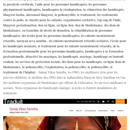
la paralysie cérébrale, l'aide pour les personnes handicapées, les personnes
physiquement handicapées, handicapées la réadaptation, la réinsertion des handicapés,
bhagwat katha, shreemad bhagwat, la poliomyélite, le traitement, les traitements
contre la polio, la charité pour les enfants, organisation caritative, top ong de l'inde,
bhagwat geetadonation, don en ligne, en ligne don, don de bienfaisance, des dons de
bienfaisance, en franchise de droits de donation, la réhabilitation de personnes
handicapées, des écoles pour les personnes handicapées, les enfants mentalement
retardés, narayan seva sanstha , les enfants mentalement retardés scolaires, l'école pour
les handicapés mentaux, le traitement pour les enfants mentalement retardés, de la
formation professionnelle pour les personnes handicapées, handicapées à la formation
professionnelle, désactivé les mariages, les handicapés, mariage, handicapé en fauteuil
roulant, les services de protection sociale, des dons pour les handicapés, en ligne dons de
bienfaisance, la poliomyélite, l'exploitation, la poliomyélite, la poliomyélite, le
traitement de l'hôpital,
- Samaj Vikas Sanstha, les ONG, les meilleures ricin pour les
pauvres childerns, le meilleur des ONG dans le maharashtra,Narayan Sava Sansthan est l'un
des meilleurs organismes de bienfaisance qui offrent de l'éducation, les services médicaux et
sociaux. Nous organisons des handicapés mariage, la polio et d'autres installations de
traitement