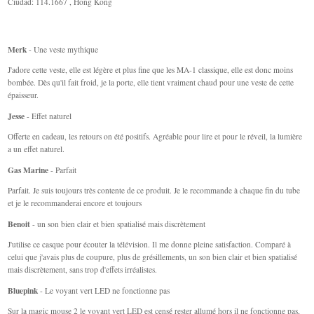
Ciudad: 114.1667 , Hong Kong
Merk
- Une veste mythique
J'adore cette veste, elle est légère et plus fine que les MA-1 classique, elle est donc moins
bombée. Dès qu'il fait froid, je la porte, elle tient vraiment chaud pour une veste de cette
épaisseur.
Jesse
- Effet naturel
Offerte en cadeau, les retours on été positifs. Agréable pour lire et pour le réveil, la lumière
a un effet naturel.
Gas Marine
- Parfait
Parfait. Je suis toujours très contente de ce produit. Je le recommande à chaque fin du tube
et je le recommanderai encore et toujours
Benoit
- un son bien clair et bien spatialisé mais discrètement
J'utilise ce casque pour écouter la télévision. Il me donne pleine satisfaction. Comparé à
celui que j'avais plus de coupure, plus de grésillements, un son bien clair et bien spatialisé
mais discrètement, sans trop d'effets irréalistes.
Bluepink
- Le voyant vert LED ne fonctionne pas
Sur la magic mouse 2 le voyant vert LED est censé rester allumé hors il ne fonctionne pas,