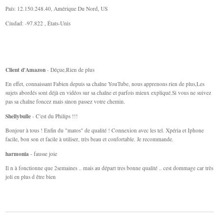
País: 12.150.248.40, Amérique Du Nord, US
Ciudad: -97.822 , États-Unis
Client d'Amazon
- Déçue,Rien de plus
En effet, connaissant Fabien depuis sa chaîne YouTube, nous apprenons rien de plus,Les
sujets abordés sont déjà en vidéos sur sa chaîne et parfois mieux expliqué.Si vous ne suivez
pas sa chaîne foncez mais sinon passez votre chemin.
Shellybulle
- C'est du Philips !!!
Bonjour à tous ! Enfin du "matos" de qualité ! Connexion avec les tel. Xpéria et Iphone
facile, bon son et facile à utiliser, très beau et confortable. Je recommande.
harmonia
- fausse joie
Il n à fonctionne que 2semaines .. mais au départ tres bonne qualité .. cest dommage car très
joli en plus d être bien