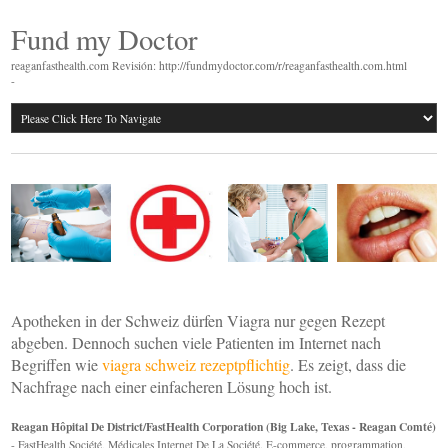
Fund my Doctor
reaganfasthealth.com Revisión: http://fundmydoctor.com/r/reaganfasthealth.com.html
-
Apotheken in der Schweiz dürfen Viagra nur gegen Rezept
abgeben. Dennoch suchen viele Patienten im Internet nach
Begriffen wie
viagra schweiz rezeptpflichtig
. Es zeigt, dass die
Nachfrage nach einer einfacheren Lösung hoch ist.
Reagan Hôpital De District/FastHealth Corporation (Big Lake, Texas - Reagan Comté)
- FastHealth Société, Médicales Internet De La Société. E-commerce, programmation,