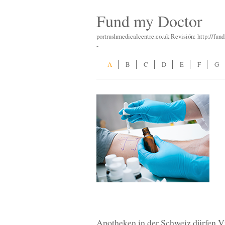
Fund my Doctor
portrushmedicalcentre.co.uk Revisión: http://fu
-
A
B
C
D
E
F
G
Apotheken in der Schweiz dürfen V