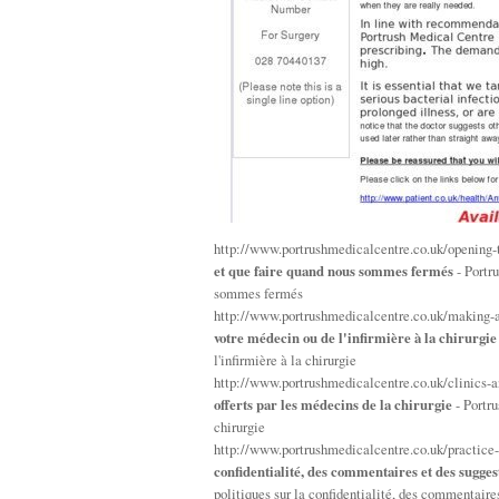
http://www.portrushmedicalcentre.co.uk/opening
et que faire quand nous sommes fermés
- Portru
sommes fermés
http://www.portrushmedicalcentre.co.uk/making-
votre médecin ou de l'infirmière à la chirurgie
l'infirmière à la chirurgie
http://www.portrushmedicalcentre.co.uk/clinics-
offerts par les médecins de la chirurgie
- Portru
chirurgie
http://www.portrushmedicalcentre.co.uk/practice
confidentialité, des commentaires et des suggest
politiques sur la confidentialité, des commentaires