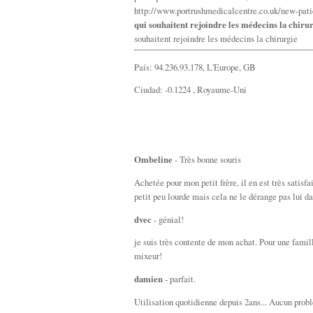
http://www.portrushmedicalcentre.co.uk/new-pati
qui souhaitent rejoindre les médecins la chiru
souhaitent rejoindre les médecins la chirurgie
País: 94.236.93.178, L'Europe, GB
Ciudad: -0.1224 , Royaume-Uni
Ombeline
- Très bonne souris
Achetée pour mon petit frère, il en est très satisfai
petit peu lourde mais cela ne le dérange pas lui da
dvec
- génial!
je suis très contente de mon achat. Pour une famil
mixeur!
damien
- parfait.
Utilisation quotidienne depuis 2ans... Aucun prob