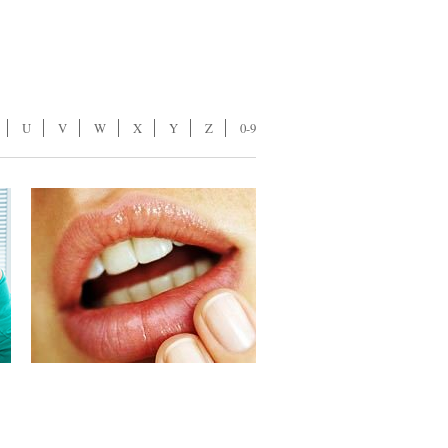
U
V
W
X
Y
Z
0-9