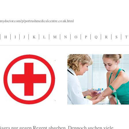
ndmydoctor.com/p/portrushmedicalcentre.co.uk.html
H
I
J
K
L
M
N
O
P
Q
R
S
T
iagra nur gegen Rezept abgeben. Dennoch suchen viele