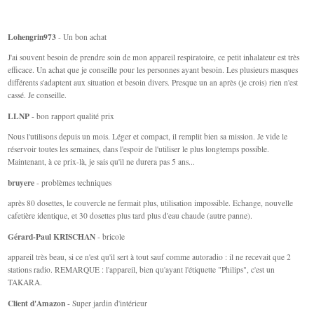
Lohengrin973
- Un bon achat
J'ai souvent besoin de prendre soin de mon appareil respiratoire, ce petit inhalateur est très
efficace. Un achat que je conseille pour les personnes ayant besoin. Les plusieurs masques
différents s'adaptent aux situation et besoin divers. Presque un an après (je crois) rien n'est
cassé. Je conseille.
LLNP
- bon rapport qualité prix
Nous l'utilisons depuis un mois. Léger et compact, il remplit bien sa mission. Je vide le
réservoir toutes les semaines, dans l'espoir de l'utiliser le plus longtemps possible.
Maintenant, à ce prix-là, je sais qu'il ne durera pas 5 ans...
bruyere
- problèmes techniques
après 80 dosettes, le couvercle ne fermait plus, utilisation impossible. Echange, nouvelle
cafetière identique, et 30 dosettes plus tard plus d'eau chaude (autre panne).
Gérard-Paul KRISCHAN
- bricole
appareil très beau, si ce n'est qu'il sert à tout sauf comme autoradio : il ne recevait que 2
stations radio. REMARQUE : l'appareil, bien qu'ayant l'étiquette "Philips", c'est un
TAKARA.
Client d'Amazon
- Super jardin d'intérieur