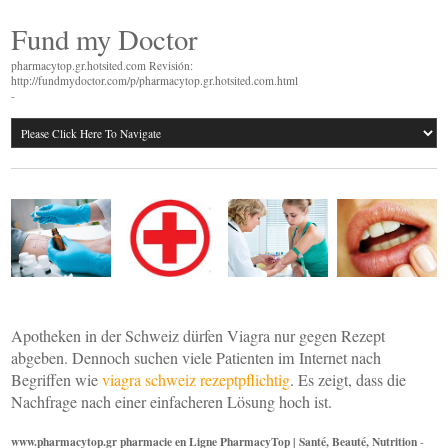
Fund my Doctor
pharmacytop.gr.hotsited.com Revisión:
http://fundmydoctor.com/p/pharmacytop.gr.hotsited.com.html
-
Apotheken in der Schweiz dürfen Viagra nur gegen Rezept
abgeben. Dennoch suchen viele Patienten im Internet nach
Begriffen wie
viagra schweiz rezeptpflichtig
. Es zeigt, dass die
Nachfrage nach einer einfacheren Lösung hoch ist.
www.pharmacytop.gr pharmacie en Ligne PharmacyTop | Santé, Beauté, Nutrition
-