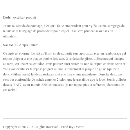
Dade
- excellant produit
J'aime le laser de de pointage, bien qu'il faille être prudent pour s'y fie. J'aime le réglage de
la vitesse et le réglage de profondeur pour lequel il faut être prudent aussi dans on
utilisation.
SADGUI
- le tapis ultime!
Ce tapis est énorme! Le fait qu'il soit en deux partie (un tapis tissus avec un rembourage gel
repose poignet et une plaque double face avec 2 surfaces de glisses diffèrentes qui s'adapte
au tapis) est une excellent idée. Vous pouvez ainsi retirer ou non le "tapis" en tissus selon si
vous voulez utiliser le repose poignet ou non. Concernant la plaque de glisse (qui peut
donc s'utiliser seule) les deux surfaces sont une lisse et une granuleuse. Dans les deux cas
c'est très confortable. Je switch entre les 2 selon que je travail ou que je joue. Souris utilisées
dessus: RAT7, avior mionix 8200 et une asus (je me rappel plus la référence) dans tous les
cas nickel!
Copyright © 2017 - All Rights Reserved - Fund my Doctor