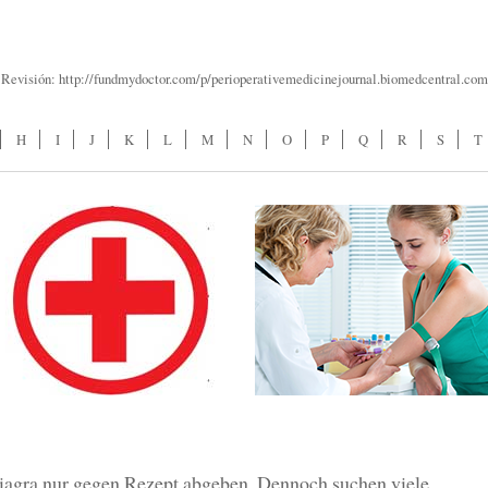
 Revisión: http://fundmydoctor.com/p/perioperativemedicinejournal.biomedcentral.com
H
I
J
K
L
M
N
O
P
Q
R
S
T
iagra nur gegen Rezept abgeben. Dennoch suchen viele