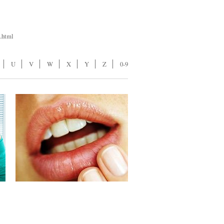
.html
U
V
W
X
Y
Z
0-9