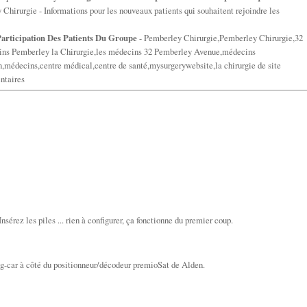
Chirurgie - Informations pour les nouveaux patients qui souhaitent rejoindre les
articipation Des Patients Du Groupe
- Pemberley Chirurgie,Pemberley Chirurgie,32
s Pemberley la Chirurgie,les médecins 32 Pemberley Avenue,médecins
,médecins,centre médical,centre de santé,mysurgerywebsite,la chirurgie de site
entaires
érez les piles ... rien à configurer, ça fonctionne du premier coup.
ng-car à côté du positionneur/décodeur premioSat de Alden.