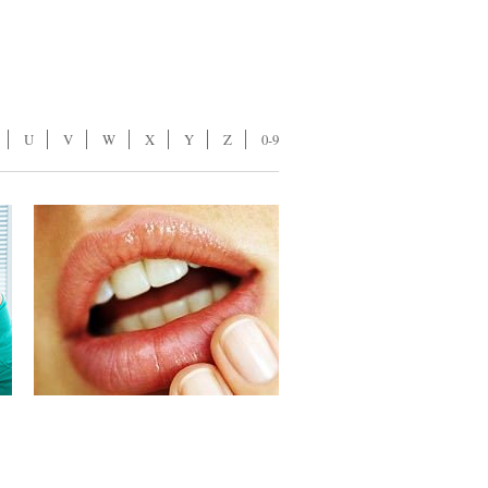
U
V
W
X
Y
Z
0-9