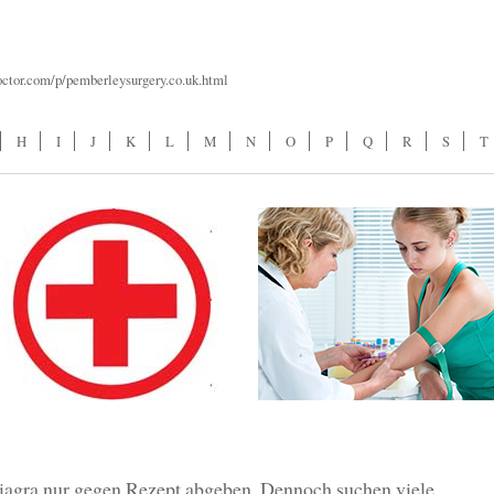
octor.com/p/pemberleysurgery.co.uk.html
H
I
J
K
L
M
N
O
P
Q
R
S
T
iagra nur gegen Rezept abgeben. Dennoch suchen viele