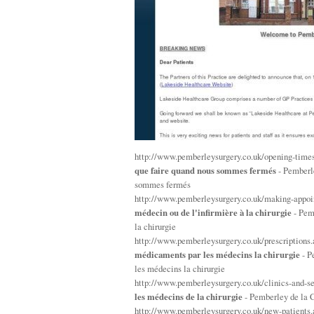
http://www.pemberleysurgery.co.uk/opening-time
que faire quand nous sommes fermés
- Pemberle
sommes fermés
http://www.pemberleysurgery.co.uk/making-appo
médecin ou de l'infirmière à la chirurgie
- Pemb
la chirurgie
http://www.pemberleysurgery.co.uk/prescriptions
médicaments par les médecins la chirurgie
- P
les médecins la chirurgie
http://www.pemberleysurgery.co.uk/clinics-and-s
les médecins de la chirurgie
- Pemberley de la Ch
http://www.pemberleysurgery.co.uk/new-patients