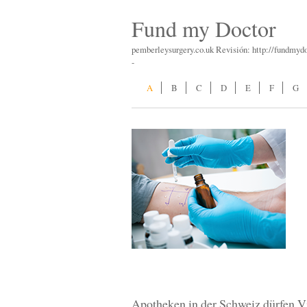
Fund my Doctor
pemberleysurgery.co.uk Revisión: http://fundmyd
-
A
B
C
D
E
F
G
Apotheken in der Schweiz dürfen V