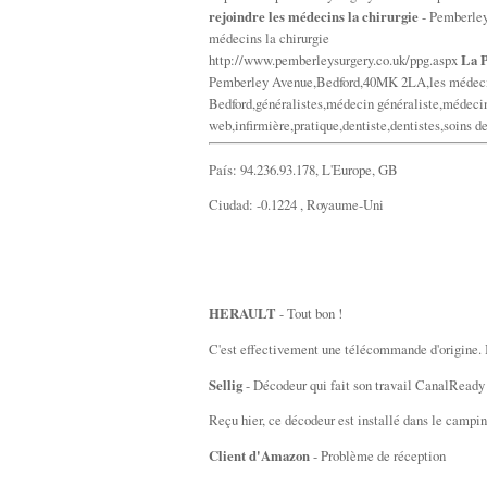
rejoindre les médecins la chirurgie
- Pemberley 
médecins la chirurgie
http://www.pemberleysurgery.co.uk/ppg.aspx
La P
Pemberley Avenue,Bedford,40MK 2LA,les médecin
Bedford,généralistes,médecin généraliste,médecin
web,infirmière,pratique,dentiste,dentistes,soins d
País: 94.236.93.178, L'Europe, GB
Ciudad: -0.1224 , Royaume-Uni
HERAULT
- Tout bon !
C'est effectivement une télécommande d'origine. Ins
Sellig
- Décodeur qui fait son travail CanalReady
Reçu hier, ce décodeur est installé dans le campi
Client d'Amazon
- Problème de réception