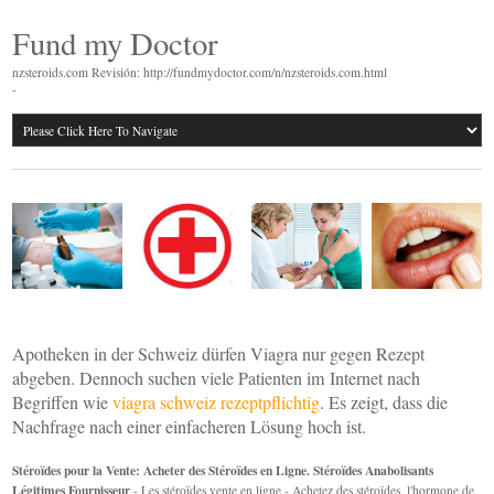
Fund my Doctor
nzsteroids.com Revisión: http://fundmydoctor.com/n/nzsteroids.com.html
-
Apotheken in der Schweiz dürfen Viagra nur gegen Rezept
abgeben. Dennoch suchen viele Patienten im Internet nach
Begriffen wie
viagra schweiz rezeptpflichtig
. Es zeigt, dass die
Nachfrage nach einer einfacheren Lösung hoch ist.
Stéroïdes pour la Vente: Acheter des Stéroïdes en Ligne. Stéroïdes Anabolisants
Légitimes Fournisseur
- Les stéroïdes vente en ligne - Achetez des stéroïdes, l'hormone de