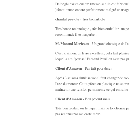
Delonghi existe encore (même si elle est fabriquée 
) fonctionnne encore parfaitement malgré un usage
chantal prevote
- Très bon article
Très bonne technologie , très bien emballer , un pe
recommande il est superbe .
M. Morand Moriceau
- Un grand classique de l'ar
C'est vraiment un livre excellent; cela fait plusieu
lequel a été "poussé" Fernand Pouillon n'est pas ju
Client d'Amazon
- Pas fait pour durer
Après 3 saisons d'utilisation il faut changer de t
l'axe du moteur. Cette pièce en plastique ne se re
maintenir une tension permanente ce qui entraine 
Client d'Amazon
- Bon produit mais...
Très bon produit sur le paper mais ne fonctionne 
pas reconnu par ma carte mère.