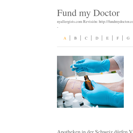
Fund my Doctor
nyallergists.com Revisión: http://fundmydoctor.c
-
A
B
C
D
E
F
G
Apotheken in der Schweiz dürfen V