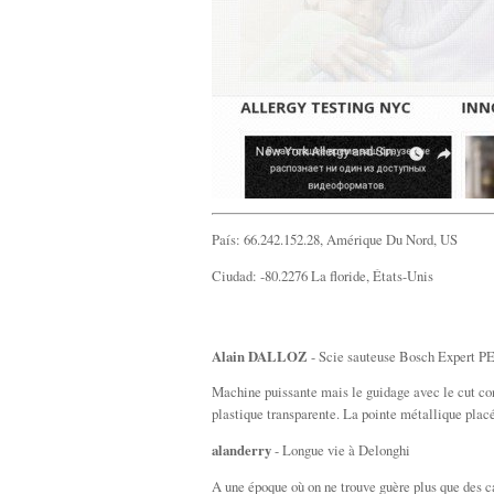
País: 66.242.152.28, Amérique Du Nord, US
Ciudad: -80.2276 La floride, États-Unis
Alain DALLOZ
- Scie sauteuse Bosch Expert P
Machine puissante mais le guidage avec le cut contr
plastique transparente. La pointe métallique placé
alanderry
- Longue vie à Delonghi
A une époque où on ne trouve guère plus que des ca