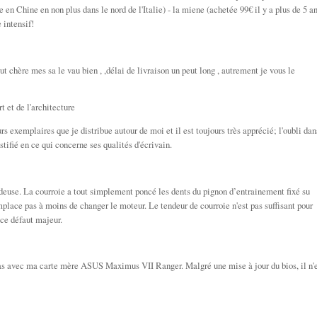
en Chine en non plus dans le nord de l'Italie) - la miene (achetée 99€ il y a plus de 5 a
 intensif!
ut chère mes sa le vau bien , ,délai de livraison un peut long , autrement je vous le
t et de l'architecture
rs exemplaires que je distribue autour de moi et il est toujours très apprécié; l'oubli dan
stifié en ce qui concerne ses qualités d'écrivain.
ondeuse. La courroie a tout simplement poncé les dents du pignon d’entrainement fixé su
mplace pas à moins de changer le moteur. Le tendeur de courroie n'est pas suffisant pour
ce défaut majeur.
pas avec ma carte mère ASUS Maximus VII Ranger. Malgré une mise à jour du bios, il n'