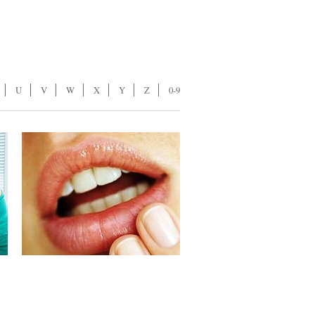
U
V
W
X
Y
Z
0-9