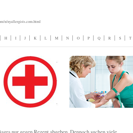
om/n/nyallergists.com.html
H
I
J
K
L
M
N
O
P
Q
R
S
T
iagra nur gegen Rezept abgeben. Dennoch suchen viele