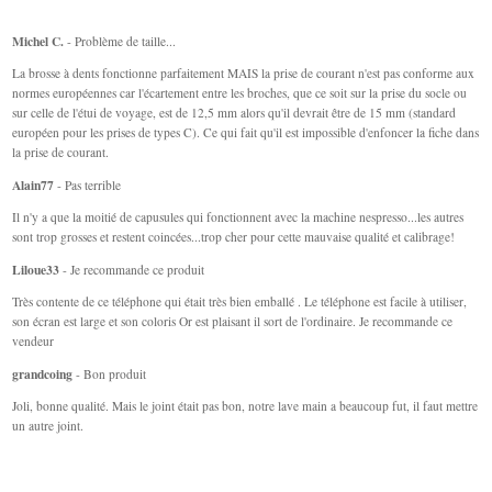
Michel C.
- Problème de taille...
La brosse à dents fonctionne parfaitement MAIS la prise de courant n'est pas conforme aux
normes européennes car l'écartement entre les broches, que ce soit sur la prise du socle ou
sur celle de l'étui de voyage, est de 12,5 mm alors qu'il devrait être de 15 mm (standard
européen pour les prises de types C). Ce qui fait qu'il est impossible d'enfoncer la fiche dans
la prise de courant.
Alain77
- Pas terrible
Il n'y a que la moitié de capusules qui fonctionnent avec la machine nespresso...les autres
sont trop grosses et restent coincées...trop cher pour cette mauvaise qualité et calibrage!
Liloue33
- Je recommande ce produit
Très contente de ce téléphone qui était très bien emballé . Le téléphone est facile à utiliser,
son écran est large et son coloris Or est plaisant il sort de l'ordinaire. Je recommande ce
vendeur
grandcoing
- Bon produit
Joli, bonne qualité. Mais le joint était pas bon, notre lave main a beaucoup fut, il faut mettre
un autre joint.