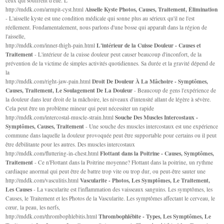
ceux qui souffrent d'elle. L'
Aisselle Kyste Photos, Causes, Traitement, Élimination
http://mddk.com/armpit-cyst.html
- L'aisselle kyste est une condition médicale qui sonne plus au sérieux qu'il ne l'est
réellement. Fondamentalement, nous parlons d'une bosse qui apparaît dans la région de
l'aisselle,
L'intérieur de la Cuisse Douleur - Causes et
http://mddk.com/inner-thigh-pain.html
Traitement
- L'intérieur de la cuisse douleur peut causer beaucoup d'inconfort, de la
prévention de la victime de simples activités quotidiennes. Sa durée et la gravité dépend de
la
Droit De Douleur À La Mâchoire - Symptômes,
http://mddk.com/right-jaw-pain.html
Causes, Traitement, Le Soulagement De La Douleur
- Beaucoup de gens l'expérience de
la douleur dans leur droit de la mâchoire, les niveaux d'intensité allant de légère à sévère.
Cela peut être un problème mineur qui peut nécessiter un rapide
Souche Des Muscles Intercostaux -
http://mddk.com/intercostal-muscle-strain.html
Symptômes, Causes, Traitement
- Une souche des muscles intercostaux est une expérience
commune dans laquelle la douleur provoquée peut être supportable pour certains ou il peut
être débilitante pour les autres. Des muscles intercostaux
Flottant dans la Poitrine - Causes, Symptômes,
http://mddk.com/fluttering-in-chest.html
Traitement
- Ce n'Flottant dans la Poitrine moyenne? Flottant dans la poitrine, un rythme
cardiaque anormal qui peut être de battre trop vite ou trop dur, ou peut-être sauter une
Vascularite - Photos, Les Symptômes, Le Traitement,
http://mddk.com/vasculitis.html
Les Causes
- La vascularite est l'inflammation des vaisseaux sanguins. Les symptômes, les
Causes, le Traitement et les Photos de la Vascularite. Les symptômes affectant le cerveau, le
cœur, la peau, les nerfs,
Thrombophlébite - Types, Les Symptômes, Le
http://mddk.com/thrombophlebitis.html