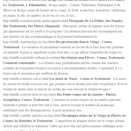
Le Traitement, L'Élimination
- Rouge taupes - Causes, Traitement, Élimination et de
Photos de Rouge grains de beauté sur le visage, le front, avant-bras, la poitrine, l'abdomen,
les mains, la tête, les jambes, les lèvres, le cou, le nez....
Piezogenic De La Pédale, Des Papules,
http://mddk.com/piezogenic-pedal-papules.html
Des Traitements, Des Photos, Diagnostic
- Piezogenic pédale de papules sont des lésions
qui apparaissent sur les pieds et les poignets. Ces derniers peuvent être accompagnés par
une douleur ou être asymptomatique et ils prennent habituellement la
Des picotements dans le Visage - Causes,
http://mddk.com/tingling-in-face.html
Traitement
- La sensation de picotement ressentie au niveau de la face peut être générale
ou partielle. Il peut se manifester à plus d'un titre, ce qui affecte l'ensemble du visage ou
Des frissons sans Fièvre - Causes, Traitement,
http://mddk.com/chills-without-fever.html
Comment commander
- Les frissons sont généralement décrite comme une réaction
normale de l'organisme lorsqu'il est exposé à des températures froides. Cependant, il y a
beaucoup de personnes qui souffrent de frissons,
Les maux de Veaux - Causes et Traitement
http://mddk.com/sore-calves.html
- Les maux
de muscle de mollet n'est pas rare que presque tout le monde peut faire l'expérience. Il est le
résultat de larmes dans le muscle du mollet qui sont souvent le résultat lorsque l'
Des Points rouges sur les Jambes - Photos,
http://mddk.com/red-dots-on-legs.html
Symptômes, Causes, Traitement
- L'incident de points rouges sur les jambes peut être
frustrant et gênant et peut être mal à l'aise, surtout lorsque le nombre de points qui
semblaient sont des démangeaisons. Il peut également être
Des plaques sèches sur le Visage de Photos, les
http://mddk.com/dry-patches-on-face.html
Causes, les Remèdes, le Traitement
- L'apparition de plaques sèches sur le visage gênant,
surtout que l'endroit est tellement visible qui peut être une préoccupation esthétique pour