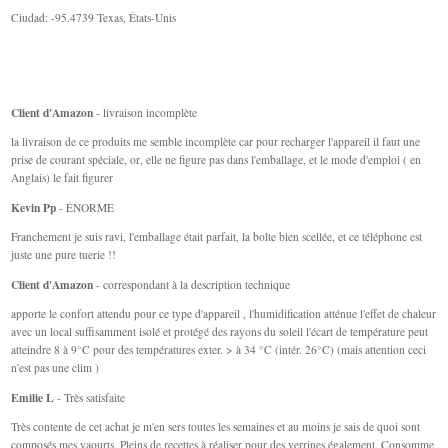
Ciudad: -95.4739 Texas, États-Unis
Client d'Amazon
- livraison incomplète
la livraison de ce produits me semble incomplète car pour recharger l'appareil il faut une
prise de courant spéciale, or, elle ne figure pas dans l'emballage, et le mode d'emploi ( en
Anglais) le fait figurer
Kevin Pp
- ÉNORME
Franchement je suis ravi, l'emballage était parfait, la boîte bien scellée, et ce téléphone est
juste une pure tuerie !!
Client d'Amazon
- correspondant à la description technique
apporte le confort attendu pour ce type d'appareil , l'humidification atténue l'effet de chaleur
avec un local suffisamment isolé et protégé des rayons du soleil l'écart de température peut
atteindre 8 à 9°C pour des températures exter. > à 34 °C (intér. 26°C) (mais attention ceci
n'est pas une clim )
Emilie L
- Très satisfaite
Très contente de cet achat je m'en sers toutes les semaines et au moins je sais de quoi sont
composés mes yaourts. Pleins de recettes à réaliser pour des verrines également. Consomme