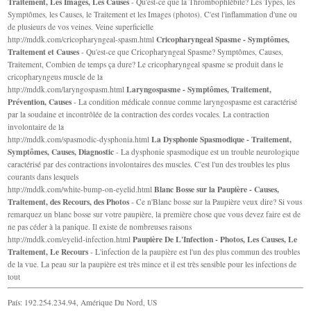
Traitement, Les Images, Les Causes
- Qu'est-ce que la Thrombophlébite? Les Types, les
Symptômes, les Causes, le Traitement et les Images (photos). C'est l'inflammation d'une ou
de plusieurs de vos veines. Veine superficielle
Cricopharyngeal Spasme - Symptômes,
http://mddk.com/cricopharyngeal-spasm.html
Traitement et Causes
- Qu'est-ce que Cricopharyngeal Spasme? Symptômes, Causes,
Traitement, Combien de temps ça dure? Le cricopharyngeal spasme se produit dans le
cricopharyngeus muscle de la
Laryngospasme - Symptômes, Traitement,
http://mddk.com/laryngospasm.html
Prévention, Causes
- La condition médicale connue comme laryngospasme est caractérisé
par la soudaine et incontrôlée de la contraction des cordes vocales. La contraction
involontaire de la
La Dysphonie Spasmodique - Traitement,
http://mddk.com/spasmodic-dysphonia.html
Symptômes, Causes, Diagnostic
- La dysphonie spasmodique est un trouble neurologique
caractérisé par des contractions involontaires des muscles. C'est l'un des troubles les plus
courants dans lesquels
Blanc Bosse sur la Paupière - Causes,
http://mddk.com/white-bump-on-eyelid.html
Traitement, des Recours, des Photos
- Ce n'Blanc bosse sur la Paupière veux dire? Si vous
remarquez un blanc bosse sur votre paupière, la première chose que vous devez faire est de
ne pas céder à la panique. Il existe de nombreuses raisons
Paupière De L'Infection - Photos, Les Causes, Le
http://mddk.com/eyelid-infection.html
Traitement, Le Recours
- L'infection de la paupière est l'un des plus commun des troubles
de la vue. La peau sur la paupière est très mince et il est très sensible pour les infections de
tout
País: 192.254.234.94, Amérique Du Nord, US