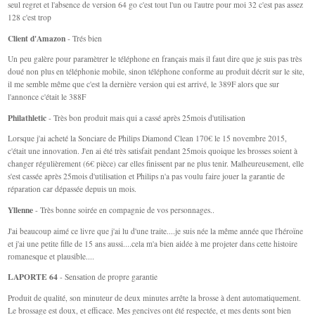
seul regret et l'absence de version 64 go c'est tout l'un ou l'autre pour moi 32 c'est pas assez
128 c'est trop
Client d'Amazon
- Trés bien
Un peu galère pour paramètrer le téléphone en français mais il faut dire que je suis pas très
doué non plus en téléphonie mobile, sinon téléphone conforme au produit décrit sur le site,
il me semble même que c'est la dernière version qui est arrivé, le 389F alors que sur
l'annonce c'était le 388F
Philathletic
- Très bon produit mais qui a cassé après 25mois d'utilisation
Lorsque j'ai acheté la Sonciare de Philips Diamond Clean 170€ le 15 novembre 2015,
c'était une innovation. J'en ai été très satisfait pendant 25mois quoique les brosses soient à
changer régulièrement (6€ pièce) car elles finissent par ne plus tenir. Malheureusement, elle
s'est cassée après 25mois d'utilisation et Philips n'a pas voulu faire jouer la garantie de
réparation car dépassée depuis un mois.
Yllenne
- Très bonne soirée en compagnie de vos personnages..
J'ai beaucoup aimé ce livre que j'ai lu d'une traite....je suis née la même année que l'héroïne
et j'ai une petite fille de 15 ans aussi....cela m'a bien aidée à me projeter dans cette histoire
romanesque et plausible....
LAPORTE 64
- Sensation de propre garantie
Produit de qualité, son minuteur de deux minutes arrête la brosse à dent automatiquement.
Le brossage est doux, et efficace. Mes gencives ont été respectée, et mes dents sont bien