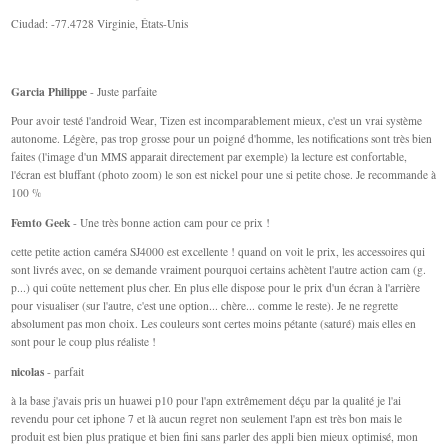
Ciudad: -77.4728 Virginie, États-Unis
Garcia Philippe
- Juste parfaite
Pour avoir testé l'android Wear, Tizen est incomparablement mieux, c'est un vrai système
autonome. Légère, pas trop grosse pour un poigné d'homme, les notifications sont très bien
faites (l'image d'un MMS apparait directement par exemple) la lecture est confortable,
l'écran est bluffant (photo zoom) le son est nickel pour une si petite chose. Je recommande à
100 %
Femto Geek
- Une très bonne action cam pour ce prix !
cette petite action caméra SJ4000 est excellente ! quand on voit le prix, les accessoires qui
sont livrés avec, on se demande vraiment pourquoi certains achètent l'autre action cam (g.
p...) qui coûte nettement plus cher. En plus elle dispose pour le prix d'un écran à l'arrière
pour visualiser (sur l'autre, c'est une option... chère... comme le reste). Je ne regrette
absolument pas mon choix. Les couleurs sont certes moins pétante (saturé) mais elles en
sont pour le coup plus réaliste !
nicolas
- parfait
à la base j'avais pris un huawei p10 pour l'apn extrêmement déçu par la qualité je l'ai
revendu pour cet iphone 7 et là aucun regret non seulement l'apn est très bon mais le
produit est bien plus pratique et bien fini sans parler des appli bien mieux optimisé, mon