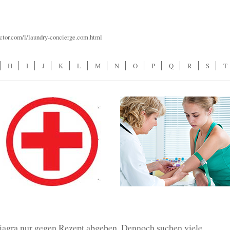
ctor.com/l/laundry-concierge.com.html
H
I
J
K
L
M
N
O
P
Q
R
S
T
iagra nur gegen Rezept abgeben. Dennoch suchen viele