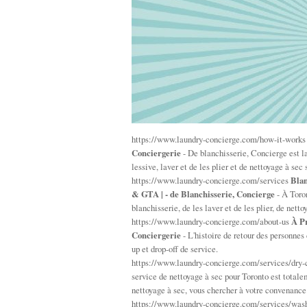
https://www.laundry-concierge.com/how-it-work
Conciergerie
- De blanchisserie, Concierge est la
lessive, laver et de les plier et de nettoyage à sec
https://www.laundry-concierge.com/services
Blan
& GTA | - de Blanchisserie, Concierge
- À Toron
blanchisserie, de les laver et de les plier, de nett
https://www.laundry-concierge.com/about-us
À Pr
Conciergerie
- L'histoire de retour des personnes
up et drop-off de service.
https://www.laundry-concierge.com/services/dry
service de nettoyage à sec pour Toronto est total
nettoyage à sec, vous chercher à votre convenance
https://www.laundry-concierge.com/services/was