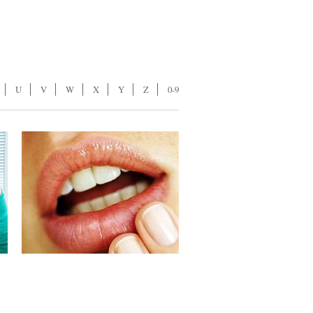
U
V
W
X
Y
Z
0-9