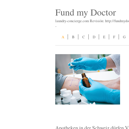
Fund my Doctor
laundry-concierge.com Revisión: http://fundmydo
-
A
B
C
D
E
F
G
Apotheken in der Schweiz dürfen V