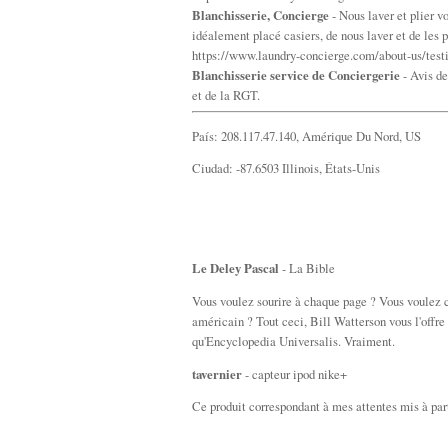
Blanchisserie, Concierge
- Nous laver et plier v
idéalement placé casiers, de nous laver et de les p
https://www.laundry-concierge.com/about-us/tes
Blanchisserie service de Conciergerie
- Avis de
et de la RGT.
País: 208.117.47.140, Amérique Du Nord, US
Ciudad: -87.6503 Illinois, États-Unis
Le Deley Pascal
- La Bible
Vous voulez sourire à chaque page ? Vous voulez c
américain ? Tout ceci, Bill Watterson vous l'offre 
qu'Encyclopedia Universalis. Vraiment.
tavernier
- capteur ipod nike+
Ce produit correspondant à mes attentes mis à par