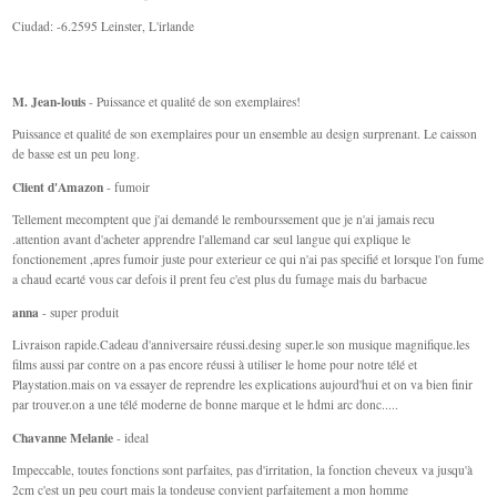
Ciudad: -6.2595 Leinster, L'irlande
M. Jean-louis
- Puissance et qualité de son exemplaires!
Puissance et qualité de son exemplaires pour un ensemble au design surprenant. Le caisson
de basse est un peu long.
Client d'Amazon
- fumoir
Tellement mecomptent que j'ai demandé le rembourssement que je n'ai jamais recu
.attention avant d'acheter apprendre l'allemand car seul langue qui explique le
fonctionement ,apres fumoir juste pour exterieur ce qui n'ai pas specifié et lorsque l'on fume
a chaud ecarté vous car defois il prent feu c'est plus du fumage mais du barbacue
anna
- super produit
Livraison rapide.Cadeau d'anniversaire réussi.desing super.le son musique magnifique.les
films aussi par contre on a pas encore réussi à utiliser le home pour notre télé et
Playstation.mais on va essayer de reprendre les explications aujourd'hui et on va bien finir
par trouver.on a une télé moderne de bonne marque et le hdmi arc donc.....
Chavanne Melanie
- ideal
Impeccable, toutes fonctions sont parfaites, pas d'irritation, la fonction cheveux va jusqu'à
2cm c'est un peu court mais la tondeuse convient parfaitement a mon homme