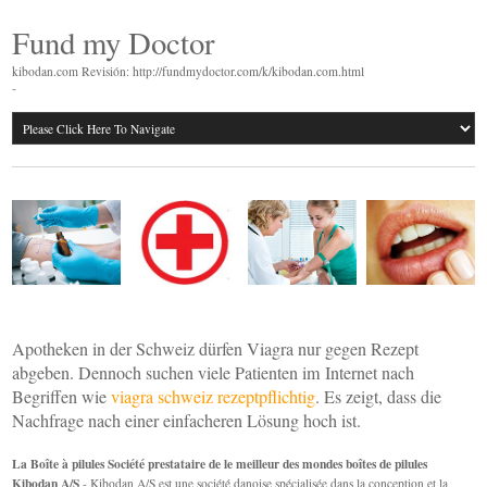
Fund my Doctor
kibodan.com Revisión: http://fundmydoctor.com/k/kibodan.com.html
-
Apotheken in der Schweiz dürfen Viagra nur gegen Rezept
abgeben. Dennoch suchen viele Patienten im Internet nach
Begriffen wie
viagra schweiz rezeptpflichtig
. Es zeigt, dass die
Nachfrage nach einer einfacheren Lösung hoch ist.
La Boîte à pilules Société prestataire de le meilleur des mondes boîtes de pilules
Kibodan A/S
- Kibodan A/S est une société danoise spécialisée dans la conception et la