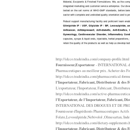
http://idcco.tradeindia.com/company-profile.htm
Fournisseur,Exportateur
- INTERNATIONAL des 
Pharmaceutiques au meilleur prix. Acheter des F
http://idcco.tradeindia.com/pharmaceutical-form
l'Importateur, Fabricant, Distributeur & des 
L'exportateur, l'Importateur, Fabricant, Distri
http://idcco.tradeindia.com/active-pharmaceutica
l'Exportateur, de l'Importateur, Fabricant, Di
INTERNATIONAL DES DROGUES ET DE PRODUITS C
Fournisseur d'Ingrédients Pharmaceutiques Actifs 
Folate,Levosulpiride,Nebivolol ,Olmesartan, Inde
http://idcco.tradeindia.com/dietary-supplements
l'Importateur, Fabricant, Distributeur & des 