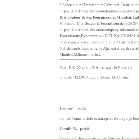
L'exportateur, l'Importateur, Fabricant, Distri
http://idcco.tradeindia.com/pharmaceutical-exci
Distributeur & des Fournisseurs, Mumbai, In
Fabricant, Distributeur & Fournisseur des EXCI
http://idcco.tradeindia.com/company-information
Fournisseur,Exportateur
- INTERNATIONAL des 
professionnels avec des Compléments alimentaire
Nutritionnels,Suppléments Alimentaires, des mati
Mumbai,Maharashtra,Inde.
País: 104.155.237.110, Amérique Du Nord, US
Ciudad: -122.0574 La californie, États-Unis
Laurent
- torche
oui très bonne article éclairage et bon réglage bo
Coralie B.
- parfait
Casque très beau, avec un très bon son. Le micro se