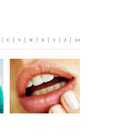
U
V
W
X
Y
Z
0-9