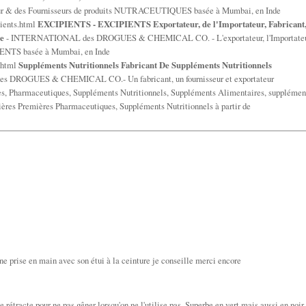
buteur & des Fournisseurs de produits NUTRACEUTIQUES basée à Mumbai, en Inde
pients.html
EXCIPIENTS - EXCIPIENTS Exportateur, de l'Importateur, Fabricant
de
- INTERNATIONAL des DROGUES & CHEMICAL CO. - L'exportateur, l'Importateu
PIENTS basée à Mumbai, en Inde
.html
Suppléments Nutritionnels Fabricant De Suppléments Nutritionnels
DROGUES & CHEMICAL CO.- Un fabricant, un fournisseur et exportateur
s, Pharmaceutiques, Suppléments Nutritionnels, Suppléments Alimentaires, supplémen
ères Premières Pharmaceutiques, Suppléments Nutritionnels à partir de
nne prise en main avec son étui à la ceinture je conseille merci encore
 rétracte pour ne pas gêner lorsqu'on ne l'utilise pas. Superbe en vert mais aussi en noir.