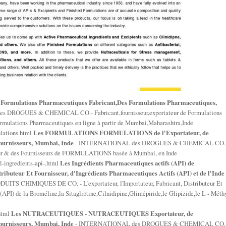
l
Formulations Pharmaceutiques Fabricant,Des Formulations Pharmaceutiques,
DROGUES & CHEMICAL CO.- Fabricant,fournisseur,exportateur de Formulations
ormulations Pharmaceutiques en ligne à partir de Mumbai,Maharashtra,Inde
ulations.html
Les FORMULATIONS FORMULATIONS de l'Exportateur, de
Fournisseurs, Mumbai, Inde
- INTERNATIONAL des DROGUES & CHEMICAL CO. 
buteur & des Fournisseurs de FORMULATIONS basée à Mumbai, en Inde
l-ingredients-api-.html
Les Ingrédients Pharmaceutiques actifs (API) de
stributeur Et Fournisseur, d'Ingrédients Pharmaceutiques Actifs (API) et de l'Inde
HIMIQUES DE CO. - L'exportateur, l'Importateur, Fabricant, Distributeur Et
(API) de la Broméline,la Sitagliptine,Cilnidipine,Glimépiride,le Glipizide,le L - Méth
.html
Les NUTRACEUTIQUES - NUTRACEUTIQUES Exportateur, de
Fournisseurs, Mumbai, Inde
- INTERNATIONAL des DROGUES & CHEMICAL CO. 