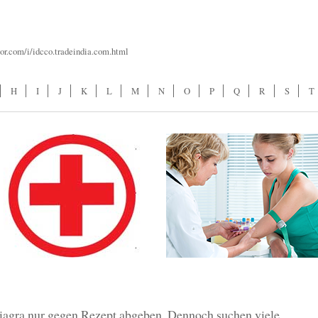
or.com/i/idcco.tradeindia.com.html
H
I
J
K
L
M
N
O
P
Q
R
S
T
iagra nur gegen Rezept abgeben. Dennoch suchen viele