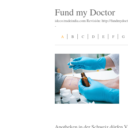
Fund my Doctor
idcco.tradeindia.com Revisión: http://fundmydoct
-
A
B
C
D
E
F
G
Apotheken in der Schweiz dürfen V