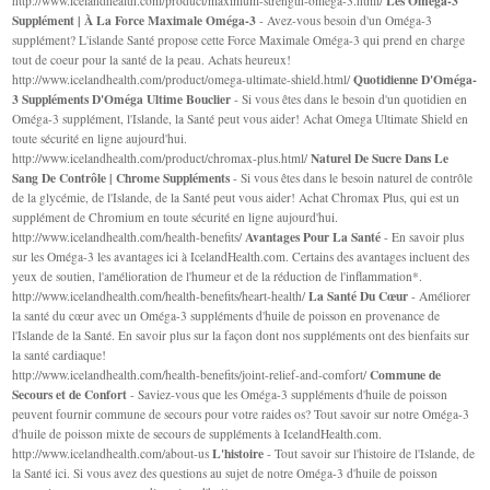
Les Oméga-3
http://www.icelandhealth.com/product/maximum-strength-omega-3.html/
Supplément | À La Force Maximale Oméga-3
- Avez-vous besoin d'un Oméga-3
supplément? L'islande Santé propose cette Force Maximale Oméga-3 qui prend en charge
tout de coeur pour la santé de la peau. Achats heureux!
Quotidienne D'Oméga-
http://www.icelandhealth.com/product/omega-ultimate-shield.html/
3 Suppléments D'Oméga Ultime Bouclier
- Si vous êtes dans le besoin d'un quotidien en
Oméga-3 supplément, l'Islande, la Santé peut vous aider! Achat Omega Ultimate Shield en
toute sécurité en ligne aujourd'hui.
Naturel De Sucre Dans Le
http://www.icelandhealth.com/product/chromax-plus.html/
Sang De Contrôle | Chrome Suppléments
- Si vous êtes dans le besoin naturel de contrôle
de la glycémie, de l'Islande, de la Santé peut vous aider! Achat Chromax Plus, qui est un
supplément de Chromium en toute sécurité en ligne aujourd'hui.
Avantages Pour La Santé
http://www.icelandhealth.com/health-benefits/
- En savoir plus
sur les Oméga-3 les avantages ici à IcelandHealth.com. Certains des avantages incluent des
yeux de soutien, l'amélioration de l'humeur et de la réduction de l'inflammation*.
La Santé Du Cœur
http://www.icelandhealth.com/health-benefits/heart-health/
- Améliorer
la santé du cœur avec un Oméga-3 suppléments d'huile de poisson en provenance de
l'Islande de la Santé. En savoir plus sur la façon dont nos suppléments ont des bienfaits sur
la santé cardiaque!
Commune de
http://www.icelandhealth.com/health-benefits/joint-relief-and-comfort/
Secours et de Confort
- Saviez-vous que les Oméga-3 suppléments d'huile de poisson
peuvent fournir commune de secours pour votre raides os? Tout savoir sur notre Oméga-3
d'huile de poisson mixte de secours de suppléments à IcelandHealth.com.
L'histoire
http://www.icelandhealth.com/about-us
- Tout savoir sur l'histoire de l'Islande, de
la Santé ici. Si vous avez des questions au sujet de notre Oméga-3 d'huile de poisson