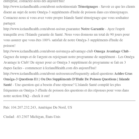
entreprise, contactez-nous dès aujourd'hui!
Témoignages
http://www.icelandhealth.com/about-us/testimonials
- Savoir ce que les clients
disent au sujet de notre Oméga-3 suppléments d'huile de poisson dans ces témoignages.
Contactez-nous si vous avez votre propre Islande Santé témoignage que vous souhaitez
partager.
Notre Garantie
http://www.icelandhealth.com/about-us/our-guarantee
- Ayez l'esprit
tranquille avec l'Islande garantie de Santé. Nous vous donnons un total de 90 jours pour
vous assurer que vous êtes 100% satisfait de notre Oméga-3 suppléments d'huile de
poisson!
Omega Avantage Club
http://www.icelandhealth.com/about-us/omega-advantage-club
-
Gagnez du temps et de l'argent en rejoignant notre programme de supplément - Les Oméga
Avantage le Club! De signer pour ce Oméga-3 supplément de programme se fait en 3
étapes faciles - commencer à IcelandHealth.com dès aujourd'hui!
Acides Gras
http://www.icelandhealth.com/about-us/resources/frequently-asked-questions
Oméga-3 Questions Et | Ou Des Suppléments D'Huile De Poisson Questions | Islande
Santé
- Une question qui a besoin d'une réponse? L'islande Santé compilé les plus
fréquentes en Oméga-3 d'huile de poisson des questions et des réponses pour vous dans
notre section FAQ - check it out!
País: 104.207.232.243, Amérique Du Nord, US
Ciudad: -83.2307 Michigan, États-Unis