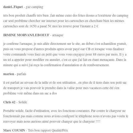
daniel..Fiquet
- gaz camping
très bon produit chauffe très bien ,fait même cuire des frites dessus a l'extérieur du camping
car seul problème chercher sur internet pour les cartouches en cherchant bien les mèmes
cartouches sont de 1€50 a passé 5€ moi les trouve pour l'instant a 2 €
IRMINE MORVAN/LEBOEUF
- arnaque
je confirme l'arnaque, je suis allée directement sur le site, au debut c'est echantillon gratuit,
puis on vous propose d'autres produits apres avoir payé oar CB et lorsque vous finalisez
votre commande vous lisez en petit que vous vous engagez pour 88 euros par mois. Il y a
un tel a appeler pour modifier ou annuler, c'est ce que j'ai fait en étant menaçante. Dans la
minute qui a suivi j'ai reçu la confirmation d'annulation et de remboursement.
marion
- parfais
il est parfait au niveau de la taille et de son utilisation , en plus de il tiens dans son petit sac
de transport je vais pouvoir le prendre dans la valise pour mes vacances cette été s'en
problème voir même dans un sac a dos
Chris 42
- Solide
Portable solide, facile d'utilisation, avec les fonctions courantes. Par contre le chargeur ne
fonctionnait pas mais comme nous avions configuré le téléphone nous n'avons pas voulu le
renvoyer mais nous aurions aimé pouvoir changer que le chargeur !!!!
Marc COUSIN
- Très bon rapport Qualité/Prix