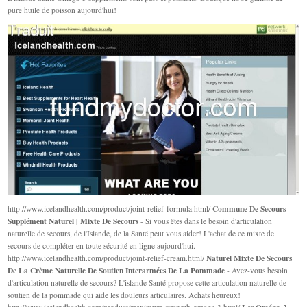
pure huile de poisson aujourd'hui!
Commune De Secours
http://www.icelandhealth.com/product/joint-relief-formula.html/
Supplément Naturel | Mixte De Secours
- Si vous êtes dans le besoin d'articulation
naturelle de secours, de l'Islande, de la Santé peut vous aider! L'achat de ce mixte de
secours de compléter en toute sécurité en ligne aujourd'hui.
Naturel Mixte De Secours
http://www.icelandhealth.com/product/joint-relief-cream.html/
De La Crème Naturelle De Soutien Interarmées De La Pommade
- Avez-vous besoin
d'articulation naturelle de secours? L'islande Santé propose cette articulation naturelle de
soutien de la pommade qui aide les douleurs articulaires. Achats heureux!