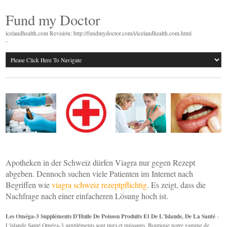
Fund my Doctor
icelandhealth.com Revisión: http://fundmydoctor.com/i/icelandhealth.com.html
-
Apotheken in der Schweiz dürfen Viagra nur gegen Rezept
abgeben. Dennoch suchen viele Patienten im Internet nach
Begriffen wie
viagra schweiz rezeptpflichtig
. Es zeigt, dass die
Nachfrage nach einer einfacheren Lösung hoch ist.
Les Oméga-3 Suppléments D'Huile De Poisson Produits Et De L'Islande, De La Santé
-
L'islande Santé Oméga-3 suppléments sont purs et puissants. Boutique notre gamme de