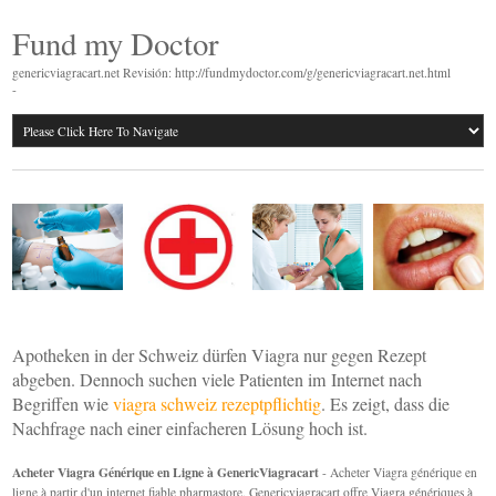
Fund my Doctor
genericviagracart.net Revisión: http://fundmydoctor.com/g/genericviagracart.net.html
-
Apotheken in der Schweiz dürfen Viagra nur gegen Rezept
abgeben. Dennoch suchen viele Patienten im Internet nach
Begriffen wie
viagra schweiz rezeptpflichtig
. Es zeigt, dass die
Nachfrage nach einer einfacheren Lösung hoch ist.
Acheter Viagra Générique en Ligne à GenericViagracart
- Acheter Viagra générique en
ligne à partir d'un internet fiable pharmastore. Genericviagracart offre Viagra génériques à