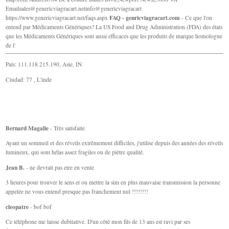
Emailsales@genericviagracart.netinfo
@genericviagracart
FAQ - genricviagracart.com
https://www.genericviagracart.net/faqs.aspx
- Ce que l'on
entend par Médicaments Génériques? La US Food and Drug Administration (FDA) des états
que les Médicaments Génériques sont aussi efficaces que les produits de marque homologue
de l'
País: 111.118.215.190, Asie, IN
Ciudad: 77 , L'inde
Bernard Magalie
- Très satisfaite
Ayant un sommeil et des réveils extrêmement difficiles, j'utilise depuis des années des réveils
lumineux, qui sont hélas assez fragiles ou de piètre qualité.
Jean B.
- ne devrait pas etre en vente
3 heures pour trouver le sens et ou mettre la sim en plus mauvaise transmission la personne
appelée ne vous entend presque pas franchement nul !!!!!!!!
cleopatre
- bof bof
Ce téléphone me laisse dubitative. D'un côté mon fils de 13 ans est ravi par ses