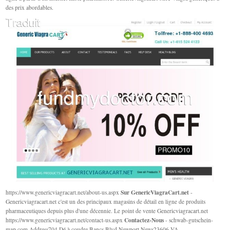
des prix abordables.
Sur GenericViagraCart.net
https://www.genericviagracart.net/about-us.aspx
-
Genericviagracart.net c'est un des principaux magasins de détail en ligne de produits
pharmaceutiques depuis plus d'une décennie. Le point de vente Genericviagracart.net
Contactez-Nous
https://www.genericviagracart.net/contact-us.aspx
- schwab-gutschein-
map.com Address704 Dé à coudre Bancs Blvd,Newport News23606 VA