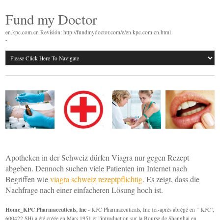
Fund my Doctor
en.kpc.com.cn Revisión: http://fundmydoctor.com/e/en.kpc.com.cn.html
-
Apotheken in der Schweiz dürfen Viagra nur gegen Rezept
abgeben. Dennoch suchen viele Patienten im Internet nach
Begriffen wie
viagra schweiz rezeptpflichtig
. Es zeigt, dass die
Nachfrage nach einer einfacheren Lösung hoch ist.
Home_KPC Pharmaceuticals, Inc
- KPC Pharmaceuticals, Inc (ci-après abrégé en " KPC’,
600422 SH) a été créée en Mars 1951 et l'introduction sur la Bourse de Shanghai en