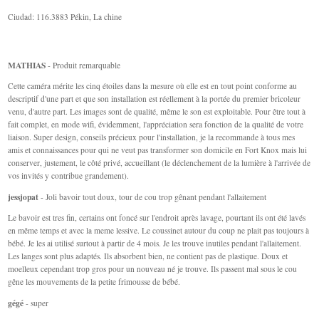
Ciudad: 116.3883 Pékin, La chine
MATHIAS
- Produit remarquable
Cette caméra mérite les cinq étoiles dans la mesure où elle est en tout point conforme au
descriptif d'une part et que son installation est réellement à la portée du premier bricoleur
venu, d'autre part. Les images sont de qualité, même le son est exploitable. Pour être tout à
fait complet, en mode wifi, évidemment, l'appréciation sera fonction de la qualité de votre
liaison. Super design, conseils précieux pour l'installation, je la recommande à tous mes
amis et connaissances pour qui ne veut pas transformer son domicile en Fort Knox mais lui
conserver, justement, le côté privé, accueillant (le déclenchement de la lumière à l'arrivée de
vos invités y contribue grandement).
jessjopat
- Joli bavoir tout doux, tour de cou trop gênant pendant l'allaitement
Le bavoir est tres fin, certains ont foncé sur l'endroit après lavage, pourtant ils ont été lavés
en même temps et avec la meme lessive. Le coussinet autour du coup ne plait pas toujours à
bébé. Je les ai utilisé surtout à partir de 4 mois. Je les trouve inutiles pendant l'allaitement.
Les langes sont plus adaptés. Ils absorbent bien, ne contient pas de plastique. Doux et
moelleux cependant trop gros pour un nouveau né je trouve. Ils passent mal sous le cou
gêne les mouvements de la petite frimousse de bébé.
gégé
- super