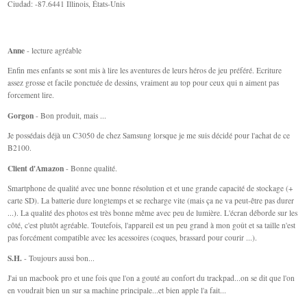
Ciudad: -87.6441 Illinois, États-Unis
Anne
- lecture agréable
Enfin mes enfants se sont mis à lire les aventures de leurs héros de jeu préféré. Ecriture
assez grosse et facile ponctuée de dessins, vraiment au top pour ceux qui n aiment pas
forcement lire.
Gorgon
- Bon produit, mais ...
Je possédais déjà un C3050 de chez Samsung lorsque je me suis décidé pour l'achat de ce
B2100.
Client d'Amazon
- Bonne qualité.
Smartphone de qualité avec une bonne résolution et et une grande capacité de stockage (+
carte SD). La batterie dure longtemps et se recharge vite (mais ça ne va peut-être pas durer
...). La qualité des photos est très bonne même avec peu de lumière. L'écran déborde sur les
côté, c'est plutôt agréable. Toutefois, l'appareil est un peu grand à mon goût et sa taille n'est
pas forcément compatible avec les acessoires (coques, brassard pour courir ...).
S.H.
- Toujours aussi bon...
J'ai un macbook pro et une fois que l'on a gouté au confort du trackpad...on se dit que l'on
en voudrait bien un sur sa machine principale...et bien apple l'a fait...