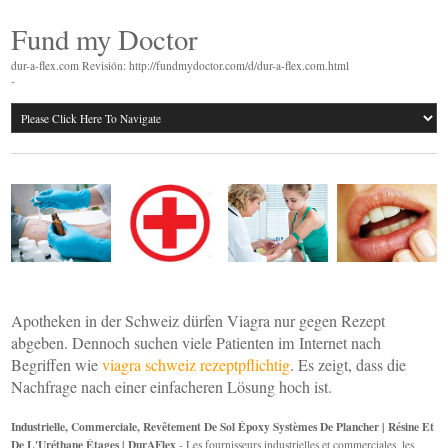
Fund my Doctor
dur-a-flex.com Revisión: http://fundmydoctor.com/d/dur-a-flex.com.html
-
Apotheken in der Schweiz dürfen Viagra nur gegen Rezept
abgeben. Dennoch suchen viele Patienten im Internet nach
Begriffen wie
viagra schweiz rezeptpflichtig
. Es zeigt, dass die
Nachfrage nach einer einfacheren Lösung hoch ist.
Industrielle, Commerciale, Revêtement De Sol Époxy Systèmes De Plancher | Résine Et
De L'Uréthane Étages | DurAFlex
- Les fournisseurs industrielles et commerciales, les