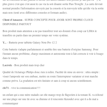
plus grave c'est que c'est aussi le cas via la soit disante sortie Pass Trought ; La carte devrait
normal prendre l'information envoyée par la console et la renvoyée telle qu'elle via la sortie
mais non (testé avec différentes consoles et formats audio).
Client d'Amazon
- SUPER CONCEPTE POUR AVOIR SONT PROPRE CLOUD
DISPONIBLE PARTOUT
Bon produit mais attention a ne pas transférer tout ses donnée d'un coup car LIMA le
transfère en partis dans un premier temps sur votre système.
Y...
- Batterie pour tablette Galaxy Note Pro 12 2
Cette batterie s'adapte parfaitement et semble être une batterie d'origine Samsung. Pour
l'instant aucun problème, charge maximum et autonomie tout à fait correcte à voir à l'usage
dans le temps.
Lacroix
- Bon produit mais trop cher
Qualité de l'éclairage Philips donc rien à redire. Facilité de mise en œuvre : ultra simple :
visser l'ampoule sur son embase, mettre en route l'interrupteur variateur et tout marche
comme prévu. La gradation est très linéaire et sans à coup ni aucun scintillement.
clo71
- vive la communication!!!!
un enfant qui a une mère malade car elle mange trop de flageolets à la tomate IL va échoué
sur une plage sur une ile avec sa chienne et il rencontre Kensuké avec qui il a du mal a
communiquer