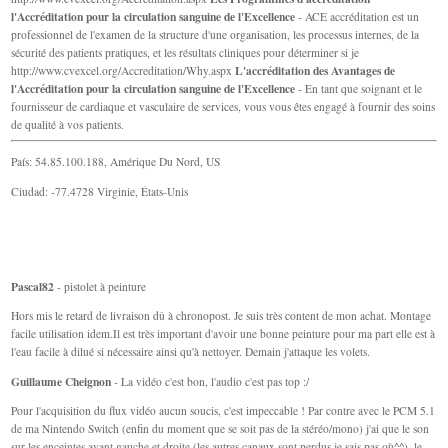
l'Accréditation pour la circulation sanguine de l'Excellence
- ACE accréditation est un
professionnel de l'examen de la structure d'une organisation, les processus internes, de la
sécurité des patients pratiques, et les résultats cliniques pour déterminer si je
L'accréditation des Avantages de
http://www.cvexcel.org/Accreditation/Why.aspx
l'Accréditation pour la circulation sanguine de l'Excellence
- En tant que soignant et le
fournisseur de cardiaque et vasculaire de services, vous vous êtes engagé à fournir des soins
de qualité à vos patients.
País: 54.85.100.188, Amérique Du Nord, US
Ciudad: -77.4728 Virginie, États-Unis
Pascal82
- pistolet à peinture
Hors mis le retard de livraison dû à chronopost. Je suis très content de mon achat. Montage
facile utilisation idem.Il est très important d'avoir une bonne peinture pour ma part elle est à
l'eau facile à dilué si nécessaire ainsi qu'à nettoyer. Demain j'attaque les volets.
Guillaume Cheignon
- La vidéo c'est bon, l'audio c'est pas top :/
Pour l'acquisition du flux vidéo aucun soucis, c'est impeccable ! Par contre avec le PCM 5.1
de ma Nintendo Switch (enfin du moment que se soit pas de la stéréo/mono) j'ai que le son
sur les enceintes avant gauche et droite (les autres canaux sont perdus je sais pas où^^), le