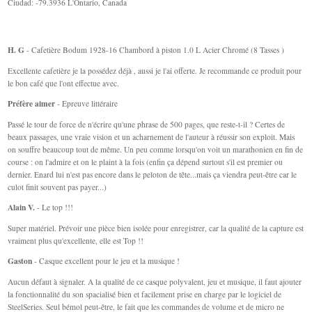
Ciudad: -79.3936 L'Ontario, Canada
H. G
- Cafetière Bodum 1928-16 Chambord à piston 1.0 L Acier Chromé (8 Tasses )
Excellente cafetière je la possédez déjà , aussi je l'ai offerte. Je recommande ce produit pour
le bon café que l'ont effectue avec.
Préfère aimer
- Epreuve littéraire
Passé le tour de force de n'écrire qu'une phrase de 500 pages, que reste-t-il ? Certes de
beaux passages, une vraie vision et un acharnement de l'auteur à réussir son exploit. Mais
on souffre beaucoup tout de même. Un peu comme lorsqu'on voit un marathonien en fin de
course : on l'admire et on le plaint à la fois (enfin ça dépend surtout s'il est premier ou
dernier. Enard lui n'est pas encore dans le peloton de tête...mais ça viendra peut-être car le
culot finit souvent pas payer...)
Alain V.
- Le top !!!
Super matériel. Prévoir une pièce bien isolée pour enregistrer, car la qualité de la capture est
vraiment plus qu'excellente, elle est Top !!
Gaston
- Casque excellent pour le jeu et la musique !
Aucun défaut à signaler. A la qualité de ce casque polyvalent, jeu et musique, il faut ajouter
la fonctionnalité du son spacialisé bien et facilement prise en charge par le logiciel de
SteelSeries. Seul bémol peut-être, le fait que les commandes de volume et de micro ne