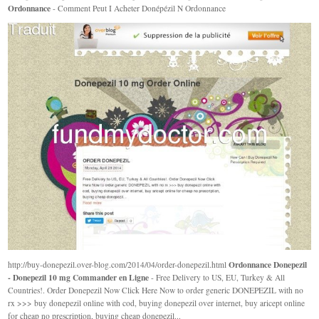
Ordonnance
- Comment Peut I Acheter Donépézil N Ordonnance
Ordonnance Donepezil
http://buy-donepezil.over-blog.com/2014/04/order-donepezil.html
- Donepezil 10 mg Commander en Ligne
- Free Delivery to US, EU, Turkey & All
Countries!. Order Donepezil Now Click Here Now to order generic DONEPEZIL with no
rx >>> buy donepezil online with cod, buying donepezil over internet, buy aricept online
for cheap no prescription, buying cheap donepezil...