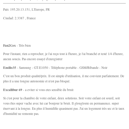
País: 195.20.13.151, L'Europe, FR
Ciudad: 2.3387 , France
Fan2Gex
- Très bien
Pour l'instant, rien a reprocher, je l'ai reçu tout à l'heure, je l'ai branché et testé 1/4 d'heure,
aucun soucis. Pas encore essayé d'enregistrer
Emilio35
- Samsung - GT-E1050 - Téléphone portable - GSM/Bibande - Noir
C'est un bon produit qualité/prix. Il est simple d'utilisation, il me convient parfaitement. De
plus il a une longue autonomie et n'est pas bloqué.
Excallibur 69
- a eviter si vous etes sensible du bruit
Si c'est pour la chambre de votre enfant, deux solutions. Soit votre enfant est sourd, soit
vous êtes super vache avec lui car bonjour le bruit. Il glougloute en permanence. super
énervant à la longue. En plus il humidifie quasiment pas. J'ai un logement très sec et le taux
d'humidité ne remonte pas.