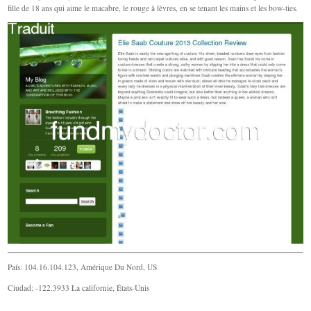
fille de 18 ans qui aime le macabre, le rouge à lèvres, en se tenant les mains et les bow-ties.
País: 104.16.104.123, Amérique Du Nord, US
Ciudad: -122.3933 La californie, États-Unis