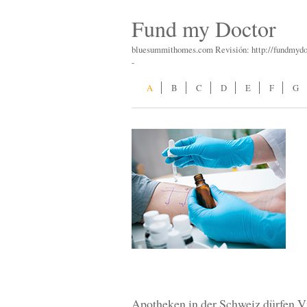
Fund my Doctor
bluesummithomes.com Revisión: http://fundmyd
-
A
B
C
D
E
F
G
Apotheken in der Schweiz dürfen V