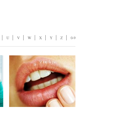
U
V
W
X
Y
Z
0-9