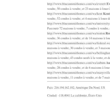
http://www.bluesummithomes.com/wa/everett
Ev
vendre, 50 condos à vendre, et 23 maisons à louer
http://www.bluesummithomes.com/wa/kent
Kent
vendre, 52 condos à vendre, et 4 maisons à louer 
http://www.bluesummithomes.com/wa/university
Parcourir 72 maisons à vendre, 7 condos à vendre,
http://www.bluesummithomes.com/wa/renton
Ren
vendre, 36 condos à vendre, et de 14 maisons à lo
http://www.bluesummithomes.com/wa/federal-w
maisons à vendre, 30 condos à vendre, et 3 maison
http://www.bluesummithomes.com/wa/bellingh
maisons à vendre, 43 condos neufs à la vente, et 
http://www.bluesummithomes.com/wa/auburn
Au
vendre, 28 condos à vendre, et de 6 maisons à lou
http://www.bluesummithomes.com/wa/marysvill
maisons à vendre, 11 condos à vendre, et de 7 mai
País: 216.194.162.102, Amérique Du Nord, US
Ciudad: -118.4041 La californie, États-Unis