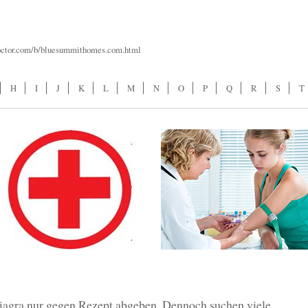
octor.com/b/bluesummithomes.com.html
H
I
J
K
L
M
N
O
P
Q
R
S
T
iagra nur gegen Rezept abgeben. Dennoch suchen viele