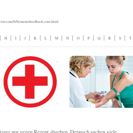
ctor.com/b/bioneurofeedback.com.html
H
I
J
K
L
M
N
O
P
Q
R
S
T
iagra nur gegen Rezept abgeben. Dennoch suchen viele