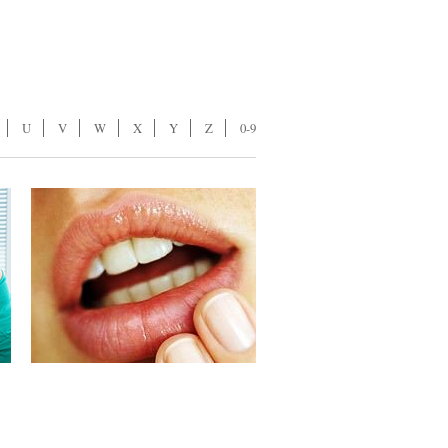
U
V
W
X
Y
Z
0-9