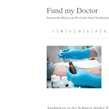
Fund my Doctor
bioneurofeedback.com Revisión: http://fundmydo
-
A
B
C
D
E
F
G
Apotheken in der Schweiz dürfen V