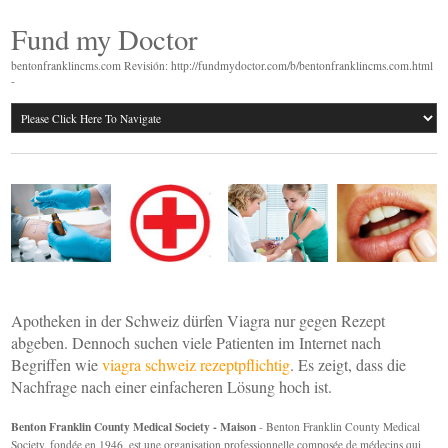
Fund my Doctor
bentonfranklincms.com Revisión: http://fundmydoctor.com/b/bentonfranklincms.com.html
-
Apotheken in der Schweiz dürfen Viagra nur gegen Rezept
abgeben. Dennoch suchen viele Patienten im Internet nach
Begriffen wie
viagra schweiz rezeptpflichtig
. Es zeigt, dass die
Nachfrage nach einer einfacheren Lösung hoch ist.
Benton Franklin County Medical Society - Maison
- Benton Franklin County Medical
Society, fondée en 1946, est une organisation professionnelle composée de médecins qui