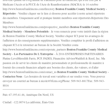
Medicare l'Accès et la PUCE de l'Acte de Reauthorization (MACRA) le 14 octobre
Benton Franklin County Medical Society -
http://www.bentonfranklincms.com/directory
Répertoire
- Veuillez cliquer sur le lien ci-dessous pour accéder à notre actuel répertoire
des membres. Uniquement actif et pratique limitée membres sont répertoriés.Répertoire Des
Membres
Benton Franklin County
http://www.bentonfranklincms.com/prospective_members
Medical Society - Membres Potentiels
- Je vous remercie pour votre intérêt dans la région
de Benton Franklin County Medical Society. Veuillez cliquer ICI pour les avantages de
l'adhésion et des renseignements supplémentaires. Veuillez compléter le profil d'adhésion en
cliquant ICI et le retourner au bureau de la Société.Veuillez conta
Benton Franklin County Medical
http://www.bentonfranklincms.com/corporate_partners
Society - Les Partenaires De L'Entreprise
- À 2016 ENTREPRISES PARTENAIRES
Platine LevelMeredith Farris, PCP, PADES, Financière AdvisorWaddell & Reed, Inc. Ma
passion est de servir les clients de manière personnalisée et professionnelle de manière à
fournir des conseils financiers adaptés aux besoins des clients, des valeurs, et d'aller
Benton Franklin County Medical Society -
http://www.bentonfranklincms.com/contact_us
Contactez-Nous
- Les horaires de travail sont variables et sur rendez-vous. Vous pouvez
envoyer un courriel au bureau à
nicole@bfcms.orgPhone
: 509-943-8817Fax: 509-943-
8816
País: 67.195.61.46, Amérique Du Nord, US
Ciudad: -122.0074 La californie, États-Unis