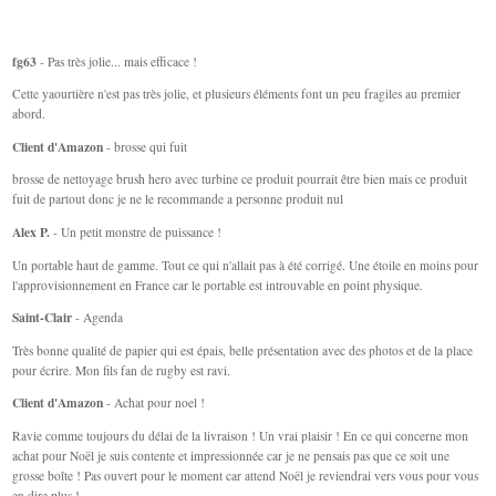
fg63
- Pas très jolie... mais efficace !
Cette yaourtière n'est pas très jolie, et plusieurs éléments font un peu fragiles au premier
abord.
Client d'Amazon
- brosse qui fuit
brosse de nettoyage brush hero avec turbine ce produit pourrait être bien mais ce produit
fuit de partout donc je ne le recommande a personne produit nul
Alex P.
- Un petit monstre de puissance !
Un portable haut de gamme. Tout ce qui n'allait pas à été corrigé. Une étoile en moins pour
l'approvisionnement en France car le portable est introuvable en point physique.
Saint-Clair
- Agenda
Très bonne qualité de papier qui est épais, belle présentation avec des photos et de la place
pour écrire. Mon fils fan de rugby est ravi.
Client d'Amazon
- Achat pour noel !
Ravie comme toujours du délai de la livraison ! Un vrai plaisir ! En ce qui concerne mon
achat pour Noël je suis contente et impressionnée car je ne pensais pas que ce soit une
grosse boîte ! Pas ouvert pour le moment car attend Noël je reviendrai vers vous pour vous
en dire plus !