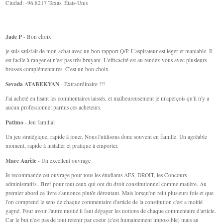
Ciudad: -96.8217 Texas, États-Unis
Jade P
- Bon choix
je suis satisfait de mon achat avec un bon rapport Q/P. L'aspirateur est léger et maniable. Il
est facile à ranger et n'est pas très bruyant. L'efficacité est au rendez-vous avec plusieurs
brosses complémentaires. C'est un bon choix.
Sevada ATABEKYAN
- Extraordinaire !!!
J'ai acheté en lisant les commentaires laissés, et malheureusement je m'aperçois qu'il n'y a
aucun professionnel parmis ces acheteurs.
Patimo
- Jeu familial
Un jeu stratégique, rapide à jouer. Nous l'utilisons donc souvent en famille. Un agréable
moment, rapide à installer et pratique à emporter.
Marc Aurèle
- Un excellent ouvrage
Je recommande cet ouvrage pour tous les étudiants AES, DROIT, les Concours
administratifs...Bref pour tout ceux qui ont du droit constitutionnel comme matière. Au
premier abord ce livre s'annonce plutôt déroutant. Mais lorsqu'on relit plusieurs fois et que
l'on comprend le sens de chaque commentaire d'article de la constitution c'est a moitié
gagné. Pour avoir l'autre moitié il faut dégager les notions de chaque commentaire d'article.
Car le but n'est pas de tout retenir par coeur (c'est humainement impossible) mais au