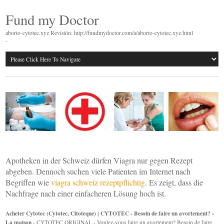
Fund my Doctor
aborto-cytotec.xyz Revisión: http://fundmydoctor.com/a/aborto-cytotec.xyz.html
-
Apotheken in der Schweiz dürfen Viagra nur gegen Rezept
abgeben. Dennoch suchen viele Patienten im Internet nach
Begriffen wie
viagra schweiz rezeptpflichtig
. Es zeigt, dass die
Nachfrage nach einer einfacheren Lösung hoch ist.
Acheter Cytotec (Cytotec, Citoteque) | CYTOTEC - Besoin de faire un avortement? -
La maison
- CYTOTEC ORIGINAL - Voulez-vous faire un avortement? Besoin de faire