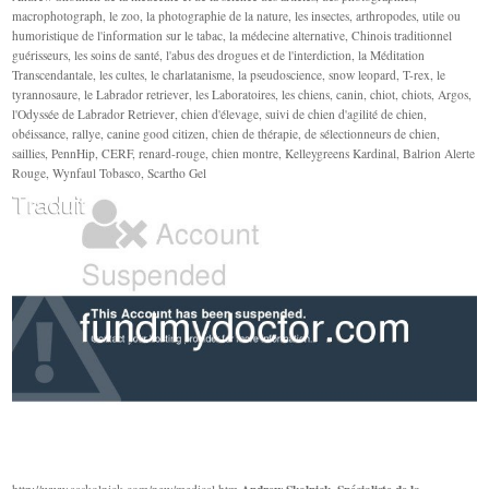
macrophotograph, le zoo, la photographie de la nature, les insectes, arthropodes, utile ou
humoristique de l'information sur le tabac, la médecine alternative, Chinois traditionnel
guérisseurs, les soins de santé, l'abus des drogues et de l'interdiction, la Méditation
Transcendantale, les cultes, le charlatanisme, la pseudoscience, snow leopard, T-rex, le
tyrannosaure, le Labrador retriever, les Laboratoires, les chiens, canin, chiot, chiots, Argos,
l'Odyssée de Labrador Retriever, chien d'élevage, suivi de chien d'agilité de chien,
obéissance, rallye, canine good citizen, chien de thérapie, de sélectionneurs de chien,
saillies, PennHip, CERF, renard-rouge, chien montre, Kelleygreens Kardinal, Balrion Alerte
Rouge, Wynfaul Tobasco, Scartho Gel