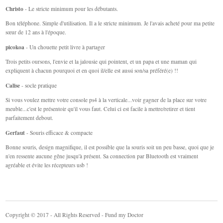
Christo
- Le stricte minimum pour les débutants.
Bon téléphone. Simple d'utilisation. Il a le stricte minimum. Je l'avais acheté pour ma petite
sœur de 12 ans à l'époque.
picokoa
- Un chouette petit livre à partager
Trois petits oursons, l'envie et la jalousie qui pointent, et un papa et une maman qui
expliquent à chacun pourquoi et en quoi il/elle est aussi son/sa préféré(e) !!
Calise
- socle pratique
Si vous voulez mettre votre console ps4 à la verticale...voir gagner de la place sur votre
meuble...c'est le présentoir qu'il vous faut. Celui ci est facile à mettre/retirer et tient
parfaitement debout.
Gerfaut
- Souris efficace & compacte
Bonne souris, design magnifique, il est possible que la souris soit un peu basse, quoi que je
n'en ressente aucune gêne jusqu'à présent. Sa connection par Bluetooth est vraiment
agréable et évite les récepteurs usb !
Copyright © 2017 - All Rights Reserved - Fund my Doctor