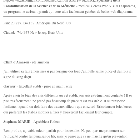
Andrew Skolnick, Spécialiste de la
http://www.aaskolnick.com/new/medical.htm
Communication de la Science et de la Médecine
- médicaux créés avec Visual Diaporama,
un programme assistant gratuit qui vous aide facilement générer de belles web diaporama
País: 23.227.134.138, Amérique Du Nord, US
Ciudad: -74.4637 New Jersey, États-Unis
Client d'Amazon
- réclamation
j'ai l utiliser sa fais 2mois mes si pas l'origine des tout c'est nulle sa me pince et des fois il
signe du sang déçu.
Garnier
- Excellent établi - prise en main facile
Après avoir lu bien des avis différents sur cet établi, j'en suis extrêmement contente ! Il se
plie très facilement, ne prend pas beaucoup de place et est très stable. Il se transporte
facilement quand on doit faire des travaux ailleurs que chez soi. Bricoleurs et bricoleuses
qui préfèrent les établis mobiles à fixes y trouveront facilement leur compte.
Stephane MARIE
- Agréable a l'odeur
Bon produit, agréable odeur, parfait pour les textiles. Ne peut pas me prononcer sur
l'efficacité contre les punaises de lits, mais je pense que ca ne marche qu'en prévention