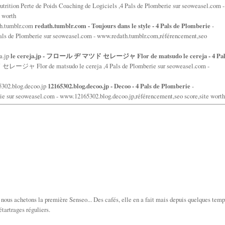
trition Perte de Poids Coaching de Logiciels ,4 Pals de Plomberie sur seoweasel.com -
 worth
th.tumblr.com
redath.tumblr.com - Toujours dans le style - 4 Pals de Plomberie
-
 Pals de Plomberie sur seoweasel.com - www.redath.tumblr.com,référencement,seo
a.jp
le cereja.jp - フロール ヂ マツド セレージャ Flor de matsudo le cereja - 4 Pal
ジャ Flor de matsudo le cereja ,4 Pals de Plomberie sur seoweasel.com -
5302.blog.decoo.jp
12165302.blog.decoo.jp - Decoo - 4 Pals de Plomberie
-
ie sur seoweasel.com - www.12165302.blog.decoo.jp,référencement,seo score,site worth
 nous achetons la première Senseo... Des cafés, elle en a fait mais depuis quelques temp
tartrages réguliers.