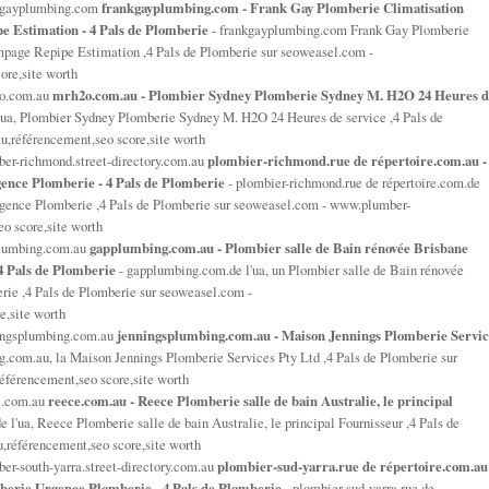
nkgayplumbing.com
frankgayplumbing.com - Frank Gay Plomberie Climatisation
e Estimation - 4 Pals de Plomberie
- frankgayplumbing.com Frank Gay Plomberie
mpage Repipe Estimation ,4 Pals de Plomberie sur seoweasel.com -
re,site worth
2o.com.au
mrh2o.com.au - Plombier Sydney Plomberie Sydney M. H2O 24 Heures d
'ua, Plombier Sydney Plomberie Sydney M. H2O 24 Heures de service ,4 Pals de
,référencement,seo score,site worth
er-richmond.street-directory.com.au
plombier-richmond.rue de répertoire.com.au -
nce Plomberie - 4 Pals de Plomberie
- plombier-richmond.rue de répertoire.com.de
rgence Plomberie ,4 Pals de Plomberie sur seoweasel.com - www.plumber-
o score,site worth
plumbing.com.au
gapplumbing.com.au - Plombier salle de Bain rénovée Brisbane
4 Pals de Plomberie
- gapplumbing.com.de l'ua, un Plombier salle de Bain rénovée
rie ,4 Pals de Plomberie sur seoweasel.com -
,site worth
ingsplumbing.com.au
jenningsplumbing.com.au - Maison Jennings Plomberie Servic
.com.au, la Maison Jennings Plomberie Services Pty Ltd ,4 Pals de Plomberie sur
férencement,seo score,site worth
e.com.au
reece.com.au - Reece Plomberie salle de bain Australie, le principal
e l'ua, Reece Plomberie salle de bain Australie, le principal Fournisseur ,4 Pals de
référencement,seo score,site worth
r-south-yarra.street-directory.com.au
plombier-sud-yarra.rue de répertoire.com.au
mberie Urgence Plomberie - 4 Pals de Plomberie
- plombier-sud-yarra.rue de