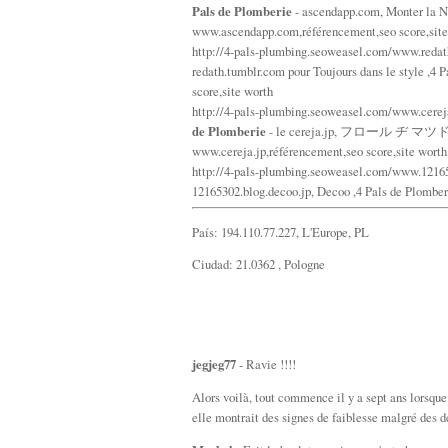
Pals de Plomberie
- ascendapp.com, Monter la Nu
www.ascendapp.com,référencement,seo score,site
http://4-pals-plumbing.seoweasel.com/www.reda
redath.tumblr.com pour Toujours dans le style ,4
score,site worth
http://4-pals-plumbing.seoweasel.com/www.cerej
de Plomberie
- le cereja.jp, フロール ヂ マツド セレー
www.cereja.jp,référencement,seo score,site worth
http://4-pals-plumbing.seoweasel.com/www.1216
12165302.blog.decoo.jp, Decoo ,4 Pals de Plomber
País: 194.110.77.227, L'Europe, PL
Ciudad: 21.0362 , Pologne
jegjeg77
- Ravie !!!!
Alors voilà, tout commence il y a sept ans lorsque
elle montrait des signes de faiblesse malgré des dé