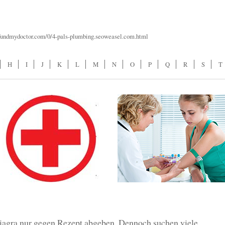
/fundmydoctor.com/0/4-pals-plumbing.seoweasel.com.html
H
I
J
K
L
M
N
O
P
Q
R
S
T
iagra nur gegen Rezept abgeben. Dennoch suchen viele