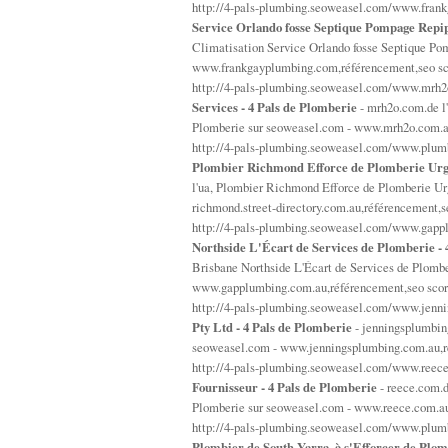
http://4-pals-plumbing.seoweasel.com/www.fra
Service Orlando fosse Septique Pompage Repip
Climatisation Service Orlando fosse Septique Po
www.frankgayplumbing.com,référencement,seo sco
http://4-pals-plumbing.seoweasel.com/www.mrh
Services - 4 Pals de Plomberie
- mrh2o.com.de l
Plomberie sur seoweasel.com - www.mrh2o.com.au
http://4-pals-plumbing.seoweasel.com/www.plumb
Plombier Richmond Efforce de Plomberie Urge
l'ua, Plombier Richmond Efforce de Plomberie U
richmond.street-directory.com.au,référencement,se
http://4-pals-plumbing.seoweasel.com/www.gap
Northside L'Écart de Services de Plomberie - 
Brisbane Northside L'Écart de Services de Plombe
www.gapplumbing.com.au,référencement,seo score
http://4-pals-plumbing.seoweasel.com/www.jenn
Pty Ltd - 4 Pals de Plomberie
- jenningsplumbing
seoweasel.com - www.jenningsplumbing.com.au,ré
http://4-pals-plumbing.seoweasel.com/www.reec
Fournisseur - 4 Pals de Plomberie
- reece.com.d
Plomberie sur seoweasel.com - www.reece.com.au,
http://4-pals-plumbing.seoweasel.com/www.plumbe
Plombier de South Yarra, à s'Efforcer de Plo