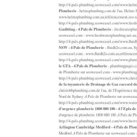
http://4-pals-plumbing.seoweasel.com/www.hel
Plomberie
- helmsplumbing.com.de l'ua, Helms S
www.helmsplumbing.com.au,référencement,seo sc
http://4-pals-plumbing.seoweasel.com/www.fres
Gasfitting - 4 Pals de Plomberie
- freshwaterplum
seoweasel.com - www.freshwaterplumbing.net.au,r
http://4-pals-plumbing.seoweasel.com/www.flui
NSW - 4 Pals de Plomberie
- fluidh2o.com.au, S
seoweasel.com - www.fluidh2o.com.au,référenceme
http://4-pals-plumbing.seoweasel.com/www.plum
le GTA - 4 Pals de Plomberie
- plumbingpages.ca
de Plomberie sur seoweasel.com - www.plumbingpa
http://4-pals-plumbing.seoweasel.com/www.chri
de la tuyauterie de Drainage de Gaz raccord d
chrislobbplumbing.com.de l'ua, de l'Expérience da
Nord de Sydney ,4 Pals de Plomberie sur seoweas
http://4-pals-plumbing.seoweasel.com/www.wate
d'urgence plomberie 1800 880 180 - 4 l'Epla d
d'urgence de plomberie 1800 880 180 ,4 Pals de 
http://4-pals-plumbing.seoweasel.com/www.bes
Arlington Cambridge Medford - 4 Pals de Plo
Medford ,4 Pals de Plomberie sur seoweasel.com 