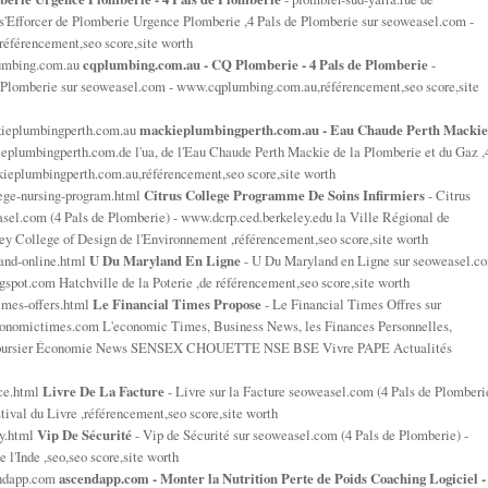
à s'Efforcer de Plomberie Urgence Plomberie ,4 Pals de Plomberie sur seoweasel.com -
référencement,seo score,site worth
lumbing.com.au
cqplumbing.com.au - CQ Plomberie - 4 Pals de Plomberie
-
 Plomberie sur seoweasel.com - www.cqplumbing.com.au,référencement,seo score,site
kieplumbingperth.com.au
mackieplumbingperth.com.au - Eau Chaude Perth Mackie
eplumbingperth.com.de l'ua, de l'Eau Chaude Perth Mackie de la Plomberie et du Gaz ,
ieplumbingperth.com.au,référencement,seo score,site worth
lege-nursing-program.html
Citrus College Programme De Soins Infirmiers
- Citrus
sel.com (4 Pals de Plomberie) - www.dcrp.ced.berkeley.edu la Ville Régional de
eley College of Design de l'Environnement ,référencement,seo score,site worth
land-online.html
U Du Maryland En Ligne
- U Du Maryland en Ligne sur seoweasel.c
gspot.com Hatchville de la Poterie ,de référencement,seo score,site worth
imes-offers.html
Le Financial Times Propose
- Le Financial Times Offres sur
onomictimes.com L'economic Times, Business News, les Finances Personnelles,
ent Boursier Économie News SENSEX CHOUETTE NSE BSE Vivre PAPE Actualités
ice.html
Livre De La Facture
- Livre sur la Facture seoweasel.com (4 Pals de Plomberi
tival du Livre ,référencement,seo score,site worth
ty.html
Vip De Sécurité
- Vip de Sécurité sur seoweasel.com (4 Pals de Plomberie) -
 l'Inde ,seo,seo score,site worth
endapp.com
ascendapp.com - Monter la Nutrition Perte de Poids Coaching Logiciel -