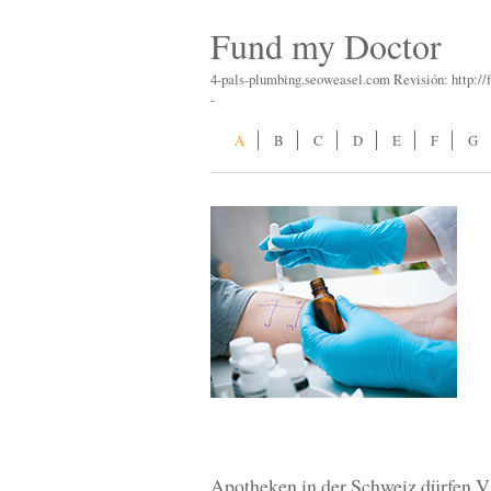
Fund my Doctor
4-pals-plumbing.seoweasel.com Revisión: http:/
-
A
B
C
D
E
F
G
Apotheken in der Schweiz dürfen V