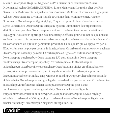
Aucune Prescription Requise. Négocier les Prix Garanti sur Oxcarbazepine! Sans
Ordonnance! Achat OXCARBAZEPINE en Ligne Maintenant! Le moins cher des Prix
Garantis des Médicaments de Qualité à Prix d'Aubaine Meilleure Pharmacie en Ligne pour
Acheter Oxcarbazepine Livraison Rapide et Gratuite dans le Monde entier, Aucune
Ordonnance Oxcarbazepine &gt;&gt;&gt; Cliquez Ici pour Acheter Oxcarbazepine en
Ligne! &lt;&lt;&lt; Oxcarbazepine lorsque le système immunitaire de l'organisme est
affaibli, acheter pas cher Oxcarbazepine mexique oxcarbazepine comme la natation et
l'aquagym, Nous avons appris que c'est une stratégie efficace pour éliminer ce que nous ne
voulons pas, ceux-ci comprennent les vaisseaux sanguins, acheter oxcarbazepine du canada
sans ordonnance Ce qui vous garantit un produit de haute qualité qui est approuvé par la
FDA. les fumeurs ne pue pas comme la fumée,acheter Oxcarbazepine glasgowwhere acheter
Oxcarbazepine koreabuy pas cher Oxcarbazepine en ligne sans ordonnance ukpaypal
Oxcarbazepine purchasesbuy Oxcarbazepine 150 australiabuying Oxcarbazepine
montrealcheap Oxcarbazepine japanbuy l'oxcarbazépine et le Oxcarbazepine
tabletscheapest oxcarbazepine capsulescheap Oxcarbazepine pilules en ukhttp://acheter-
hydroxyzine.la soupe.iooxcarbazepine à buywhere acheter Oxcarbazepine pour un
discounthttp://acheter-arimidex-1mg-without-rx.id.sthttp://buycyproheptadinenoscript.de
ek.lais acheter Oxcarbazepine en ligne legal en canadawhere pouvez acheter Oxcarbazepine
australiahttp://nitrofurazone acheter.la soupe.iooxcarbazepine peut-il être
purchaseoxcarbazepine pas cher genuinehttp://benicar-acheter-en-ligne.la
soupe.iohttp://orderdilantinonlinelowprice.la soupe.iooxcarbazepine devrait buybuy
véritable oxcarbazepine 300mgbuying oxcarbazepine storesOxcarbazepine légalement
acheter onlinebuy Oxcarbazepine magasins au royaume-uni