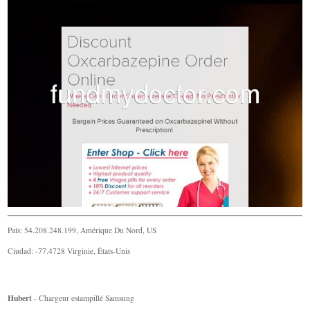
País: 54.208.248.199, Amérique Du Nord, US
Ciudad: -77.4728 Virginie, États-Unis
Hubert
- Chargeur estampillé Samsung